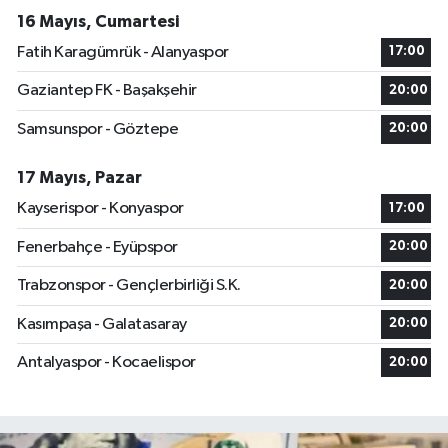
16 Mayıs, Cumartesi
Fatih Karagümrük - Alanyaspor
17:00
Gaziantep FK - Başakşehir
20:00
Samsunspor - Göztepe
20:00
17 Mayıs, Pazar
Kayserispor - Konyaspor
17:00
Fenerbahçe - Eyüpspor
20:00
Trabzonspor - Gençlerbirliği S.K.
20:00
Kasımpaşa - Galatasaray
20:00
Antalyaspor - Kocaelispor
20:00