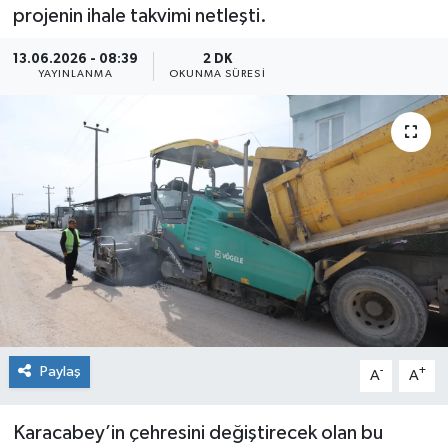
projenin ihale takvimi netleşti.
Sağlık
13.06.2026 - 08:39
2 DK
YAYINLANMA
OKUNMA SÜRESI
Siyaset
Spor
Teknoloji
Türkiye
Paylaş
-
+
A
A
Karacabey’in çehresini değiştirecek olan bu