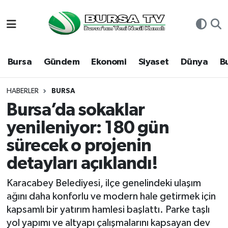
Asayiş
Nöbetçi Eczaneler
Bursa
Gündem
Ekonomi
Siyaset
Dünya
B
Bursa
Hava Durumu
Dünya
Namaz Vakitleri
HABERLER
BURSA
Bursa’da sokaklar
Eğitim
Trafik Durumu
yenileniyor: 180 gün
sürecek o projenin
Ekonomi
Süper Lig Puan Durumu ve Fikstür
detayları açıklandı!
Genel
Tüm Manşetler
Karacabey Belediyesi, ilçe genelindeki ulaşım
Gündem
Son Dakika Haberleri
ağını daha konforlu ve modern hale getirmek için
kapsamlı bir yatırım hamlesi başlattı. Parke taşlı
Magazin
Haber Arşivi
yol yapımı ve altyapı çalışmalarını kapsayan dev