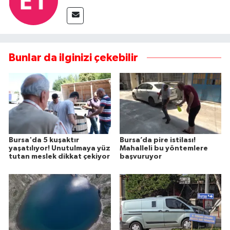
Bunlar da ilginizi çekebilir
Bursa'da 5 kuşaktır
Bursa’da pire istilası!
yaşatılıyor! Unutulmaya yüz
Mahalleli bu yöntemlere
tutan meslek dikkat çekiyor
başvuruyor