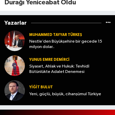
Durağı Yeniceabat Oldu
Yazarlar
MUHAMMED TAYYAR TÜRKEŞ
Nestle’den Büyükşehire bir gecede 15
milyon dolar..
YUNUS EMRE DEMIRCI
Siyaset, Ahlak ve Hukuk: Tevhidî
Bütünlükte Adalet Denemesi
YİĞİT BULUT
Yeni, güçlü, büyük, cihanşümul Türkiye