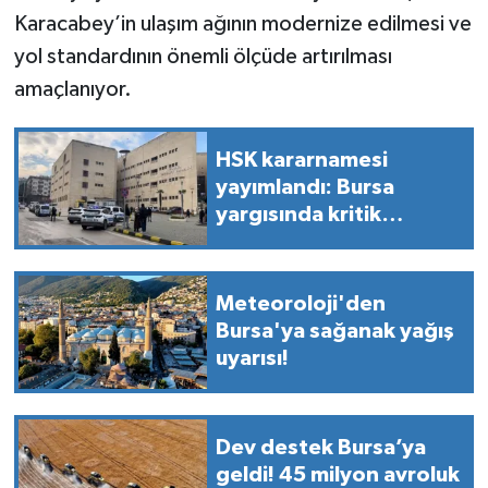
Karacabey’in ulaşım ağının modernize edilmesi ve
yol standardının önemli ölçüde artırılması
amaçlanıyor.
HSK kararnamesi
yayımlandı: Bursa
yargısında kritik
atamalar
Meteoroloji'den
Bursa'ya sağanak yağış
uyarısı!
Dev destek Bursa’ya
geldi! 45 milyon avroluk