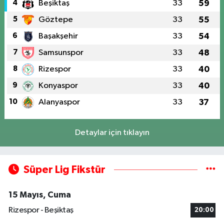
4
Beşiktaş
33
59
5
Göztepe
33
55
6
Başakşehir
33
54
7
Samsunspor
33
48
8
Rizespor
33
40
9
Konyaspor
33
40
10
Alanyaspor
33
37
Detaylar için tıklayın
Süper Lig Fikstür
15 Mayıs, Cuma
Rizespor - Beşiktaş
20:00