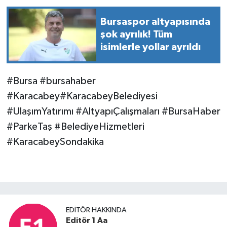
Bursaspor altyapısında
şok ayrılık! Tüm
isimlerle yollar ayrıldı
#Bursa #bursahaber
#Karacabey#KaracabeyBelediyesi
#UlaşımYatırımı #AltyapıÇalışmaları #BursaHaber
#ParkeTaş #BelediyeHizmetleri
#KaracabeySondakika
EDITÖR HAKKINDA
Editör 1 Aa