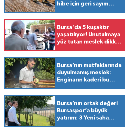
hibe için geri sayım
başladı
Bursa'da 5 kuşaktır
yaşatılıyor! Unutulmaya
yüz tutan meslek dikkat
çekiyor
Bursa’nın mutfaklarında
duyulmamış meslek:
Enginarın kaderi bu
bıçaklara emanet!
Bursa’nın ortak değeri
Bursaspor’a büyük
yatırım: 3 Yeni saha
geliyor!