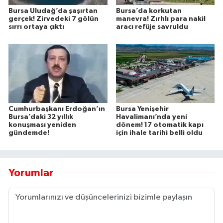
Bursa Uludağ’da şaşırtan
Bursa’da korkutan
gerçek! Zirvedeki 7 gölün
manevra! Zırhlı para nakil
sırrı ortaya çıktı
aracı refüje savruldu
Cumhurbaşkanı Erdoğan’ın
Bursa Yenişehir
Bursa’daki 32 yıllık
Havalimanı’nda yeni
konuşması yeniden
dönem! 17 otomatik kapı
gündemde!
için ihale tarihi belli oldu
Yorumlar