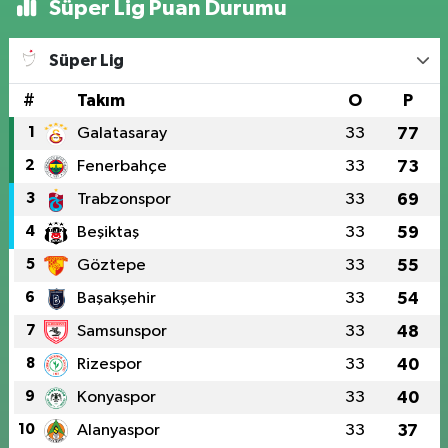
Süper Lig Puan Durumu
Süper Lig
#
Takım
O
P
1
Galatasaray
33
77
2
Fenerbahçe
33
73
3
Trabzonspor
33
69
4
Beşiktaş
33
59
5
Göztepe
33
55
6
Başakşehir
33
54
7
Samsunspor
33
48
8
Rizespor
33
40
9
Konyaspor
33
40
10
Alanyaspor
33
37