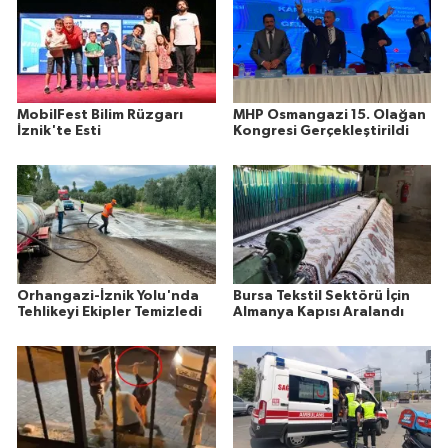
MobilFest Bilim Rüzgarı
MHP Osmangazi 15. Olağan
İznik'te Esti
Kongresi Gerçekleştirildi
Orhangazi-İznik Yolu'nda
Bursa Tekstil Sektörü İçin
Tehlikeyi Ekipler Temizledi
Almanya Kapısı Aralandı