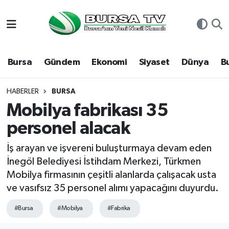
Asayiş
Nöbetçi Eczaneler
Bursa
Gündem
Ekonomi
Siyaset
Dünya
B
Bursa
Hava Durumu
Dünya
Namaz Vakitleri
HABERLER
BURSA
Mobilya fabrikası 35
Eğitim
Trafik Durumu
personel alacak
Ekonomi
Süper Lig Puan Durumu ve Fikstür
İş arayan ve işvereni buluşturmaya devam eden
İnegöl Belediyesi İstihdam Merkezi, Türkmen
Genel
Tüm Manşetler
Mobilya firmasının çeşitli alanlarda çalışacak usta
ve vasıfsız 35 personel alımı yapacağını duyurdu.
Gündem
Son Dakika Haberleri
#Bursa
#Mobilya
#Fabrika
Magazin
Haber Arşivi