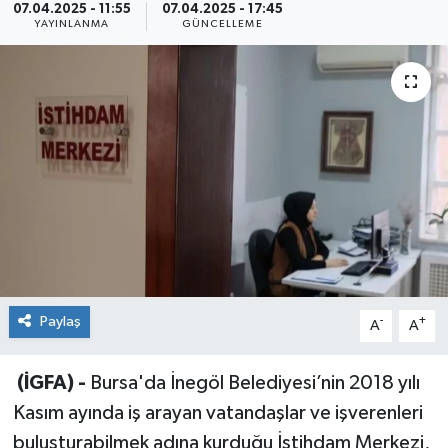
07.04.2025 - 11:55
07.04.2025 - 17:45
YAYINLANMA
GÜNCELLEME
Sağlık
Siyaset
Spor
Teknoloji
Türkiye
Paylaş
-
+
A
A
(İGFA) -
Bursa'da İnegöl Belediyesi’nin 2018 yılı
Kasım ayında iş arayan vatandaşlar ve işverenleri
buluşturabilmek adına kurduğu İstihdam Merkezi,