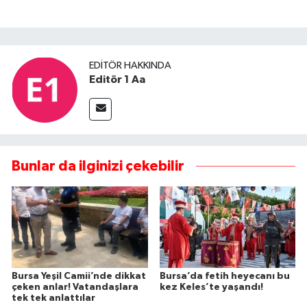
EDITÖR HAKKINDA
Editör 1 Aa
Bunlar da ilginizi çekebilir
Bursa Yeşil Camii’nde dikkat
Bursa’da fetih heyecanı bu
çeken anlar! Vatandaşlara
kez Keles’te yaşandı!
tek tek anlattılar