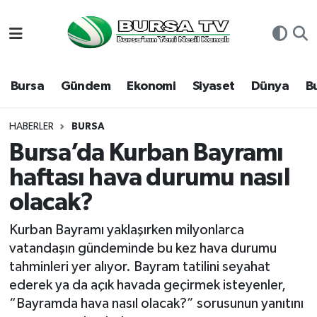
Asayiş
Nöbetçi Eczaneler
Bursa
Gündem
Ekonomi
Siyaset
Dünya
B
Bursa
Hava Durumu
Dünya
Namaz Vakitleri
HABERLER
BURSA
Bursa’da Kurban Bayramı
Eğitim
Trafik Durumu
haftası hava durumu nasıl
olacak?
Ekonomi
Süper Lig Puan Durumu ve Fikstür
Kurban Bayramı yaklaşırken milyonlarca
Genel
Tüm Manşetler
vatandaşın gündeminde bu kez hava durumu
tahminleri yer alıyor. Bayram tatilini seyahat
Gündem
Son Dakika Haberleri
ederek ya da açık havada geçirmek isteyenler,
“Bayramda hava nasıl olacak?” sorusunun yanıtını
Magazin
Haber Arşivi