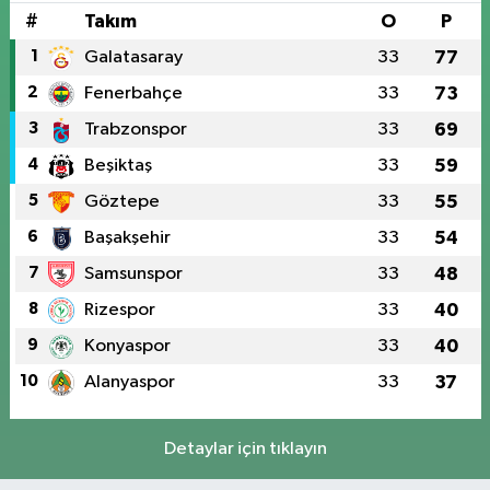
#
Takım
O
P
1
Galatasaray
33
77
2
Fenerbahçe
33
73
3
Trabzonspor
33
69
4
Beşiktaş
33
59
5
Göztepe
33
55
6
Başakşehir
33
54
7
Samsunspor
33
48
8
Rizespor
33
40
9
Konyaspor
33
40
10
Alanyaspor
33
37
Detaylar için tıklayın