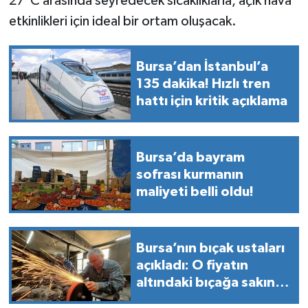
27°C arasında seyredecek sıcaklıklarla, açık hava
etkinlikleri için ideal bir ortam oluşacak.
Bursa’dan İstanbul’a
135 dakika! Hızlı tren
hattı için kritik açıklama
Bursa’da bayram
sofrası kurmanın
maliyeti belli oldu!
Bursa’nın bıçak ustaları
açıkladı: O fiyatın
altındaki bıçağa sakın
kanmayın!