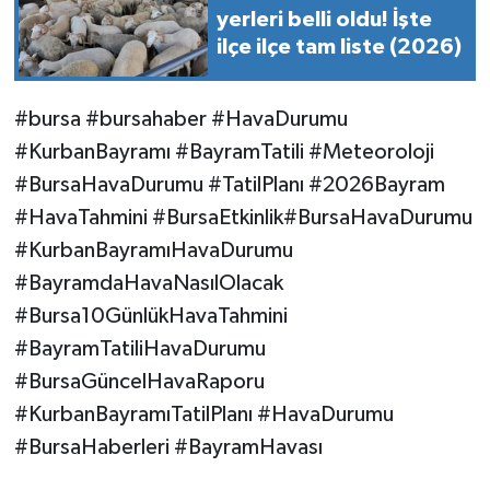
yerleri belli oldu! İşte
ilçe ilçe tam liste (2026)
#bursa #bursahaber #HavaDurumu
#KurbanBayramı #BayramTatili #Meteoroloji
#BursaHavaDurumu #TatilPlanı #2026Bayram
#HavaTahmini #BursaEtkinlik#BursaHavaDurumu
#KurbanBayramıHavaDurumu
#BayramdaHavaNasılOlacak
#Bursa10GünlükHavaTahmini
#BayramTatiliHavaDurumu
#BursaGüncelHavaRaporu
#KurbanBayramıTatilPlanı #HavaDurumu
#BursaHaberleri #BayramHavası