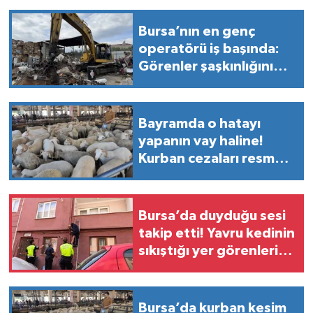
Bursa’nın en genç
operatörü iş başında:
Görenler şaşkınlığını
gizleyemedi!
Bayramda o hatayı
yapanın vay haline!
Kurban cezaları resmen
açıklandı
Bursa’da duyduğu sesi
takip etti! Yavru kedinin
sıkıştığı yer görenleri
şaşırttı
Bursa’da kurban kesim