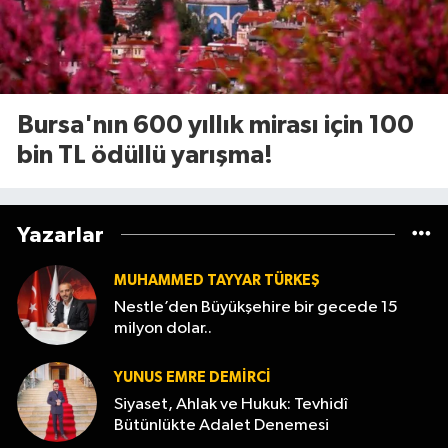
Bursa'nın 600 yıllık mirası için 100
bin TL ödüllü yarışma!
Yazarlar
MUHAMMED TAYYAR TÜRKEŞ
Nestle’den Büyükşehire bir gecede 15
milyon dolar..
YUNUS EMRE DEMIRCI
Siyaset, Ahlak ve Hukuk: Tevhidî
Bütünlükte Adalet Denemesi