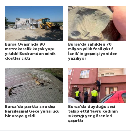
Bursa Ovası’nda 90
Bursa’da sahilden 70
metrekarelik kaçak yapı
milyon yıllık fosil çıktı!
yıkıldı! Bodrumdan minik
İznik’in geçmişi yeniden
dostlar çıktı
yazılıyor
Bursa’da parkta sıra dışı
Bursa’da duyduğu sesi
karşılaşma! Gece yarısı üçü
takip etti! Yavru kedinin
bir araya geldi
sıkıştığı yer görenleri
şaşırttı