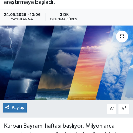
araştırmaya başladı.
Sağlık
24.05.2026 - 13:06
3 DK
YAYINLANMA
OKUNMA SÜRESI
Siyaset
Spor
Teknoloji
Türkiye
Paylaş
-
+
A
A
Kurban Bayramı haftası başlıyor. Milyonlarca