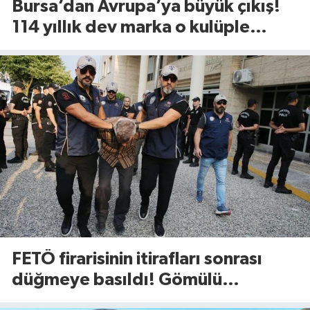
Bursa’dan Avrupa’ya büyük çıkış!
114 yıllık dev marka o kulüple
anlaştı
FETÖ firarisinin itirafları sonrası
düğmeye basıldı! Gömülü
mühimmat aranıyor