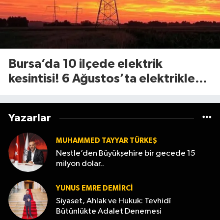
Bursa’da 10 ilçede elektrik
kesintisi! 6 Ağustos’ta elektrikler
ne zaman gelecek?
Yazarlar
MUHAMMED TAYYAR TÜRKEŞ
Nestle’den Büyükşehire bir gecede 15
milyon dolar..
YUNUS EMRE DEMIRCI
Siyaset, Ahlak ve Hukuk: Tevhidî
Bütünlükte Adalet Denemesi