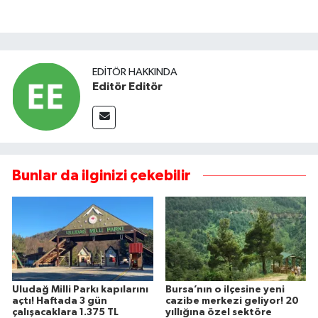
EDITÖR HAKKINDA
Editör Editör
Bunlar da ilginizi çekebilir
Uludağ Milli Parkı kapılarını
Bursa’nın o ilçesine yeni
açtı! Haftada 3 gün
cazibe merkezi geliyor! 20
çalışacaklara 1.375 TL
yıllığına özel sektöre