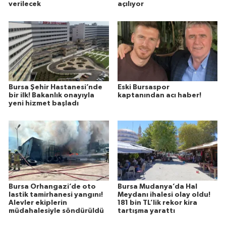
verilecek
açılıyor
Bursa Şehir Hastanesi’nde
Eski Bursaspor
bir ilk! Bakanlık onayıyla
kaptanından acı haber!
yeni hizmet başladı
Bursa Orhangazi’de oto
Bursa Mudanya’da Hal
lastik tamirhanesi yangını!
Meydanı ihalesi olay oldu!
Alevler ekiplerin
181 bin TL’lik rekor kira
müdahalesiyle söndürüldü
tartışma yarattı