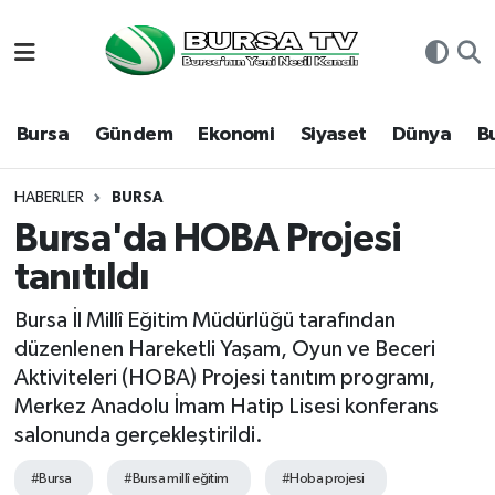
Asayiş
Nöbetçi Eczaneler
Bursa
Gündem
Ekonomi
Siyaset
Dünya
B
Bursa
Hava Durumu
Dünya
Namaz Vakitleri
HABERLER
BURSA
Bursa'da HOBA Projesi
Eğitim
Trafik Durumu
tanıtıldı
Ekonomi
Süper Lig Puan Durumu ve Fikstür
Bursa İl Millî Eğitim Müdürlüğü tarafından
düzenlenen Hareketli Yaşam, Oyun ve Beceri
Genel
Tüm Manşetler
Aktiviteleri (HOBA) Projesi tanıtım programı,
Merkez Anadolu İmam Hatip Lisesi konferans
Gündem
Son Dakika Haberleri
salonunda gerçekleştirildi.
Magazin
Haber Arşivi
#Bursa
#Bursa millî eğitim
#Hoba projesi