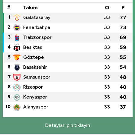
#
Takım
O
P
1
Galatasaray
33
77
2
Fenerbahçe
33
73
3
Trabzonspor
33
69
4
Beşiktaş
33
59
5
Göztepe
33
55
6
Başakşehir
33
54
7
Samsunspor
33
48
8
Rizespor
33
40
9
Konyaspor
33
40
10
Alanyaspor
33
37
Detaylar için tıklayın