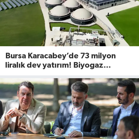
Bursa Karacabey’de 73 milyon
liralık dev yatırım! Biyogaz
tesisinde kapasite 545 tona
yükseliyor