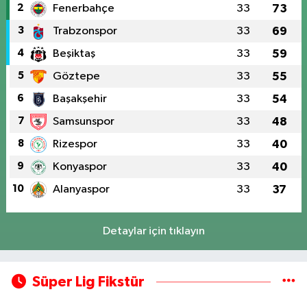
2
Fenerbahçe
33
73
3
Trabzonspor
33
69
4
Beşiktaş
33
59
5
Göztepe
33
55
6
Başakşehir
33
54
7
Samsunspor
33
48
8
Rizespor
33
40
9
Konyaspor
33
40
10
Alanyaspor
33
37
Detaylar için tıklayın
Süper Lig Fikstür