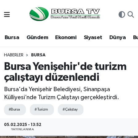
Asayiş
Nöbetçi Eczaneler
Bursa
Gündem
Ekonomi
Siyaset
Dünya
B
Bursa
Hava Durumu
Dünya
Namaz Vakitleri
HABERLER
BURSA
Bursa Yenişehir'de turizm
Eğitim
Trafik Durumu
çalıştayı düzenlendi
Ekonomi
Süper Lig Puan Durumu ve Fikstür
Bursa'da Yenişehir Belediyesi, Sinanpaşa
Külliyesi’nde Turizm Çalıştayı gerçekleştirdi.
Genel
Tüm Manşetler
#Bursa
#Turizm
#Çalıştay
Gündem
Son Dakika Haberleri
05.02.2025 - 13:52
YAYINLANMA
Magazin
Haber Arşivi