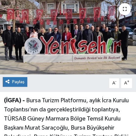
Sağlık
Siyaset
Spor
Teknoloji
Türkiye
Paylaş
-
+
A
A
(İGFA) -
Bursa Turizm Platformu, aylık İcra Kurulu
Toplantısı’nın da gerçekleştirildiği toplantıya,
TÜRSAB Güney Marmara Bölge Temsil Kurulu
Başkanı Murat Saraçoğlu, Bursa Büyükşehir