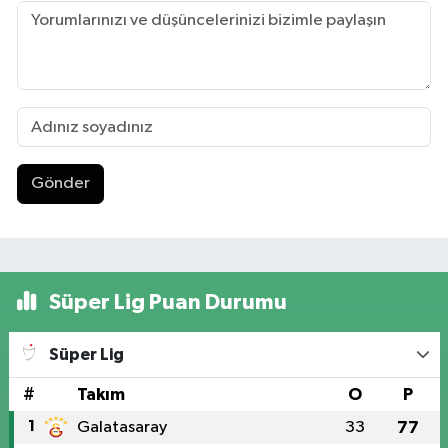
Gönder
Süper Lig Puan Durumu
Süper Lig
#
Takım
O
P
1
Galatasaray
33
77