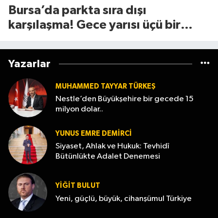
Bursa’da parkta sıra dışı
karşılaşma! Gece yarısı üçü bir
araya geldi
Yazarlar
MUHAMMED TAYYAR TÜRKEŞ
Nestle’den Büyükşehire bir gecede 15
milyon dolar..
YUNUS EMRE DEMIRCI
Siyaset, Ahlak ve Hukuk: Tevhidî
Bütünlükte Adalet Denemesi
YİĞİT BULUT
Yeni, güçlü, büyük, cihanşümul Türkiye