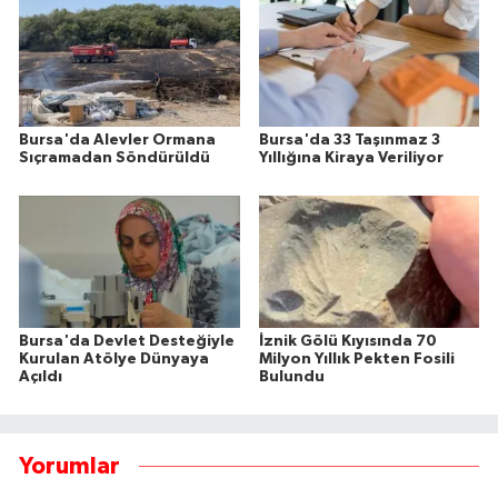
Bursa'da Alevler Ormana
Bursa'da 33 Taşınmaz 3
Sıçramadan Söndürüldü
Yıllığına Kiraya Veriliyor
Bursa'da Devlet Desteğiyle
İznik Gölü Kıyısında 70
Kurulan Atölye Dünyaya
Milyon Yıllık Pekten Fosili
Açıldı
Bulundu
Yorumlar