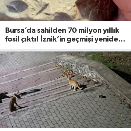
Bursa’da sahilden 70 milyon yıllık
fosil çıktı! İznik’in geçmişi yeniden
yazılıyor