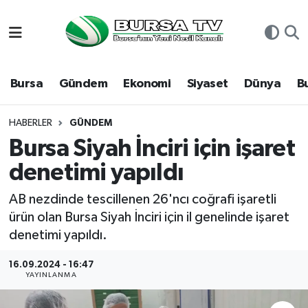
Asayiş
Nöbetçi Eczaneler
Bursa
Gündem
Ekonomi
Siyaset
Dünya
B
Bursa
Hava Durumu
Dünya
Namaz Vakitleri
HABERLER
GÜNDEM
Bursa Siyah İnciri için işaret
Eğitim
Trafik Durumu
denetimi yapıldı
Ekonomi
Süper Lig Puan Durumu ve Fikstür
AB nezdinde tescillenen 26'ncı coğrafi işaretli
ürün olan Bursa Siyah İnciri için il genelinde işaret
Genel
Tüm Manşetler
denetimi yapıldı.
Gündem
Son Dakika Haberleri
16.09.2024 - 16:47
YAYINLANMA
Magazin
Haber Arşivi