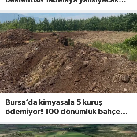
beklentisi! Tabelaya yansıyacak
mı?
Bursa’da kimyasala 5 kuruş
ödemiyor! 100 dönümlük bahçede
uyguladığı yöntem dikkat çekti