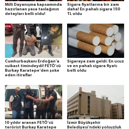
Milli Dayanışma kapsamında
Sigara fiyatlarına bir zam
hazırlanan yasa taslağının
daha! En pahalı sigara 150
detayları belli oldu!
TL oldu
Cumhurbaşkanı Erdoğan’a
Sigaraya zam geldi: En ucuz
suikast timindeydi! FETÖ’cü
ve en pahalı sigara fiyatı
Burkay Karatepe’den şoke
belli oldu
eden itiraflar
10 yıldır aranan FETÖ’cü
İzmir Büyükşehir
terörist Burkay Karatepe
Belediyesi’ndeki yolsuzluk