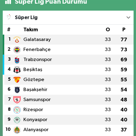
Süper Lig Puan Durumu
Süper Lig
#
Takım
O
P
1
Galatasaray
33
77
2
Fenerbahçe
33
73
3
Trabzonspor
33
69
4
Beşiktaş
33
59
5
Göztepe
33
55
6
Başakşehir
33
54
7
Samsunspor
33
48
8
Rizespor
33
40
9
Konyaspor
33
40
10
Alanyaspor
33
37