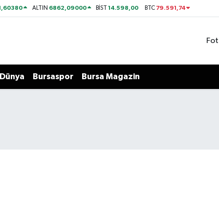
1,60380
6862,09000
14.598,00
79.591,74
ALTIN
BİST
BTC
Fot
Dünya
Bursaspor
Bursa Magazin