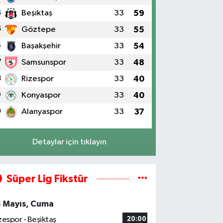
4
Beşiktaş
33
59
5
Göztepe
33
55
6
Başakşehir
33
54
7
Samsunspor
33
48
8
Rizespor
33
40
9
Konyaspor
33
40
0
Alanyaspor
33
37
Detaylar için tıklayın
Süper Lig Fikstür
5 Mayıs, Cuma
zespor - Beşiktaş
20:00