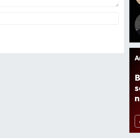
i
m
m
A
o
2
A
B
s
n