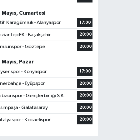
6 Mayıs, Cumartesi
tih Karagümrük - Alanyaspor
17:00
ziantep FK - Başakşehir
20:00
msunspor - Göztepe
20:00
7 Mayıs, Pazar
yserispor - Konyaspor
17:00
nerbahçe - Eyüpspor
20:00
abzonspor - Gençlerbirliği S.K.
20:00
sımpaşa - Galatasaray
20:00
talyaspor - Kocaelispor
20:00