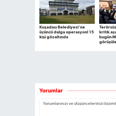
Kuşadası Belediyesi'ne
Terörsüz
üçüncü dalga operasyon! 15
kritik a
kişi gözaltında
bugün M
görüşül
Yorumlar