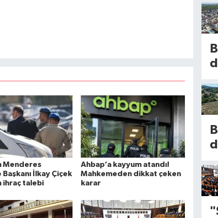
B
d
m
l
b
k
B
K
d
h
u
b
n Menderes
Ahbap’a kayyum atandı!
 Başkanı İlkay Çiçek
Mahkemeden dikkat çeken
n
n ihraç talebi
karar
1
d
k
y
"
a