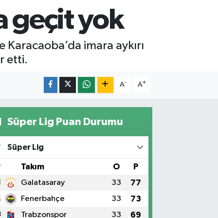
a geçit yok
 ve Karacaoba’da imara aykırı
 etti.
-
+
A
A
Süper Lig Puan Durumu
Süper Lig
#
Takım
O
P
1
Galatasaray
33
77
2
Fenerbahçe
33
73
3
Trabzonspor
33
69