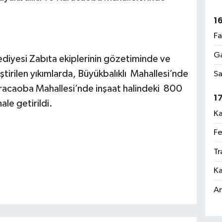
1
Fa
Ga
lediyesi Zabıta ekiplerinin gözetiminde ve
ştirilen yıkımlarda, Büyükbalıklı Mahallesi’nde
Sa
aracaoba Mahallesi’nde inşaat halindeki 800
1
le getirildi.
Ka
Fe
Tr
Ka
An