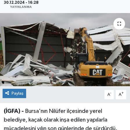
30.12.2024 - 16:28
YAYINLANMA
Sağlık
Siyaset
Spor
Teknoloji
Türkiye
Paylaş
-
+
A
A
(İGFA) -
Bursa'nın Nilüfer ilçesinde yerel
belediye, kaçak olarak inşa edilen yapılarla
mücadelesini yılın son günlerinde de sürdürdü.