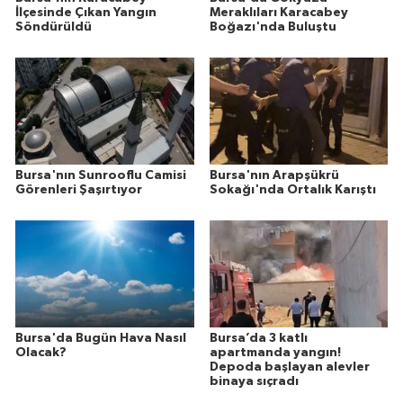
İlçesinde Çıkan Yangın
Meraklıları Karacabey
Söndürüldü
Boğazı'nda Buluştu
Bursa'nın Sunrooflu Camisi
Bursa'nın Arapşükrü
Görenleri Şaşırtıyor
Sokağı'nda Ortalık Karıştı
Bursa'da Bugün Hava Nasıl
Bursa’da 3 katlı
Olacak?
apartmanda yangın!
Depoda başlayan alevler
binaya sıçradı