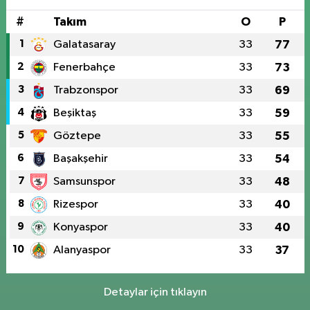
#
Takım
O
P
1
Galatasaray
33
77
2
Fenerbahçe
33
73
3
Trabzonspor
33
69
4
Beşiktaş
33
59
5
Göztepe
33
55
6
Başakşehir
33
54
7
Samsunspor
33
48
8
Rizespor
33
40
9
Konyaspor
33
40
10
Alanyaspor
33
37
Detaylar için tıklayın