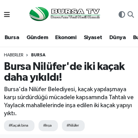
Asayiş
Nöbetçi Eczaneler
Bursa
Gündem
Ekonomi
Siyaset
Dünya
B
Bursa
Hava Durumu
Dünya
Namaz Vakitleri
HABERLER
BURSA
Bursa Nilüfer'de iki kaçak
Eğitim
Trafik Durumu
daha yıkıldı!
Ekonomi
Süper Lig Puan Durumu ve Fikstür
Bursa'da Nilüfer Belediyesi, kaçak yapılaşmaya
karşı sürdürdüğü mücadele kapsamında Tahtalı ve
Genel
Tüm Manşetler
Yaylacık mahallelerinde inşa edilen iki kaçak yapıyı
yıktı.
Gündem
Son Dakika Haberleri
#Kaçak bina
#Inşa
#Nilüfer
Magazin
Haber Arşivi