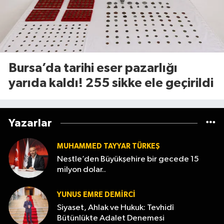
Bursa’da tarihi eser pazarlığı
yarıda kaldı! 255 sikke ele geçirildi
Yazarlar
MUHAMMED TAYYAR TÜRKEŞ
Nestle’den Büyükşehire bir gecede 15
milyon dolar..
YUNUS EMRE DEMIRCI
Siyaset, Ahlak ve Hukuk: Tevhidî
Bütünlükte Adalet Denemesi