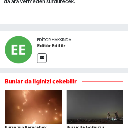
da ara vermeden sürdürecek.
EDITÖR HAKKINDA
Editör Editör
Bunlar da ilginizi çekebilir
Bursa'nın Karacabey
Bursa'da Gökyüzü