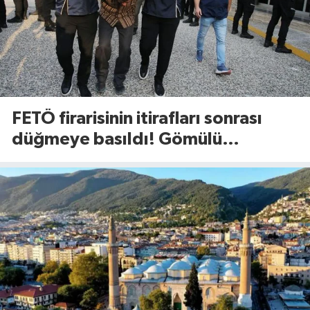
FETÖ firarisinin itirafları sonrası
düğmeye basıldı! Gömülü
mühimmat aranıyor