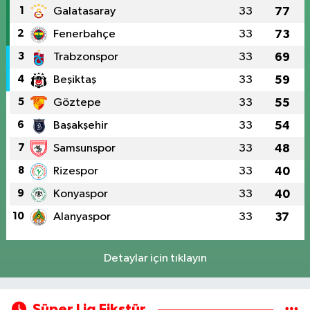
1
Galatasaray
33
77
2
Fenerbahçe
33
73
3
Trabzonspor
33
69
4
Beşiktaş
33
59
5
Göztepe
33
55
6
Başakşehir
33
54
7
Samsunspor
33
48
8
Rizespor
33
40
9
Konyaspor
33
40
10
Alanyaspor
33
37
Detaylar için tıklayın
Süper Lig Fikstür