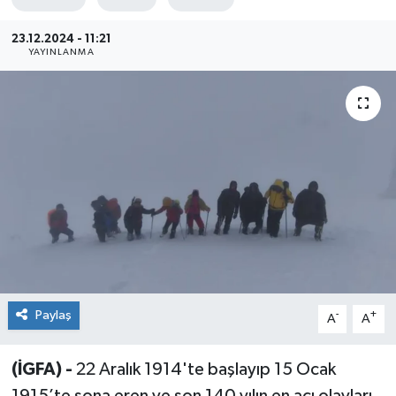
Sağlık
23.12.2024 - 11:21
YAYINLANMA
Siyaset
Spor
Teknoloji
Türkiye
Paylaş
-
+
A
A
(İGFA) -
22 Aralık 1914'te başlayıp 15 Ocak
1915’te sona eren ve son 140 yılın en acı olayları