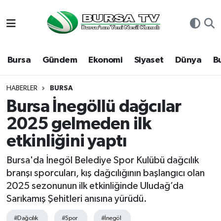
Asayiş
Nöbetçi Eczaneler
Bursa
Gündem
Ekonomi
Siyaset
Dünya
B
Bursa
Hava Durumu
Dünya
Namaz Vakitleri
HABERLER
BURSA
Bursa İnegöllü dağcılar
Eğitim
Trafik Durumu
2025 gelmeden ilk
etkinliğini yaptı
Ekonomi
Süper Lig Puan Durumu ve Fikstür
Bursa'da İnegöl Belediye Spor Kulübü dağcılık
Genel
Tüm Manşetler
branşı sporcuları, kış dağcılığının başlangıcı olan
2025 sezonunun ilk etkinliğinde Uludağ’da
Gündem
Son Dakika Haberleri
Sarıkamış Şehitleri anısına yürüdü.
Magazin
Haber Arşivi
#Dağcılık
#Spor
#İnegöl