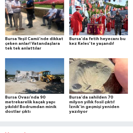
Bursa Yeşil Camii’nde dikkat
Bursa’da fetih heyecanı bu
çeken anlar! Vatandaşlara
kez Keles’te yaşandı!
tek tek anlattılar
Bursa Ovası’nda 90
Bursa’da sahilden 70
metrekarelik kaçak yapı
milyon yıllık fosil çıktı!
yıkıldı! Bodrumdan minik
İznik’in geçmişi yeniden
dostlar çıktı
yazılıyor