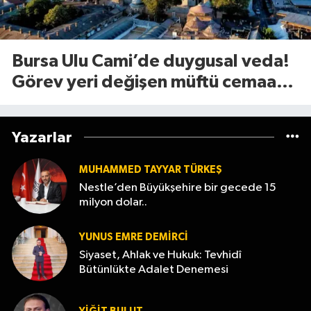
Bursa Ulu Cami’de duygusal veda!
Görev yeri değişen müftü cemaate
böyle seslendi
Yazarlar
MUHAMMED TAYYAR TÜRKEŞ
Nestle’den Büyükşehire bir gecede 15
milyon dolar..
YUNUS EMRE DEMIRCI
Siyaset, Ahlak ve Hukuk: Tevhidî
Bütünlükte Adalet Denemesi