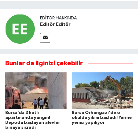
EDITÖR HAKKINDA
Editör Editör
Bunlar da ilginizi çekebilir
Bursa’da 3 katlı
Bursa Orhangazi'de o
apartmanda yangın!
okulda yıkım başladı! Yerine
Depoda başlayan alevler
yenisi yapılıyor
binaya sıçradı