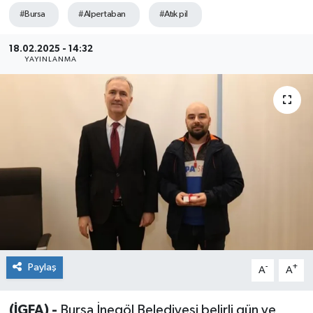
#Bursa
#Alper taban
#Atık pil
Sağlık
18.02.2025 - 14:32
Siyaset
YAYINLANMA
Spor
Teknoloji
Türkiye
Paylaş
-
+
A
A
(İGFA) -
Bursa İnegöl Belediyesi belirli gün ve