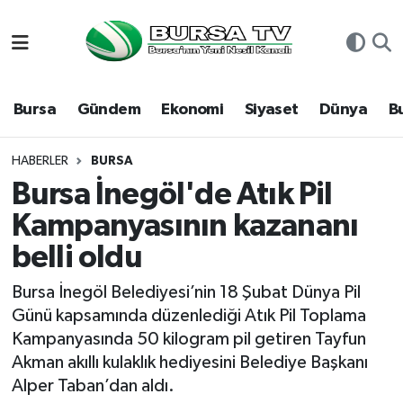
Asayiş
Nöbetçi Eczaneler
Bursa
Gündem
Ekonomi
Siyaset
Dünya
B
Bursa
Hava Durumu
Dünya
Namaz Vakitleri
HABERLER
BURSA
Bursa İnegöl'de Atık Pil
Eğitim
Trafik Durumu
Kampanyasının kazananı
belli oldu
Ekonomi
Süper Lig Puan Durumu ve Fikstür
Bursa İnegöl Belediyesi’nin 18 Şubat Dünya Pil
Genel
Tüm Manşetler
Günü kapsamında düzenlediği Atık Pil Toplama
Kampanyasında 50 kilogram pil getiren Tayfun
Gündem
Son Dakika Haberleri
Akman akıllı kulaklık hediyesini Belediye Başkanı
Alper Taban’dan aldı.
Magazin
Haber Arşivi