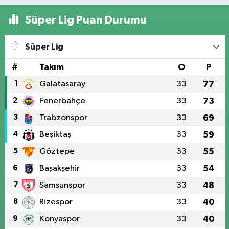
Süper Lig Puan Durumu
Süper Lig
#
Takım
O
P
1
Galatasaray
33
77
2
Fenerbahçe
33
73
3
Trabzonspor
33
69
4
Beşiktaş
33
59
5
Göztepe
33
55
6
Başakşehir
33
54
7
Samsunspor
33
48
8
Rizespor
33
40
9
Konyaspor
33
40