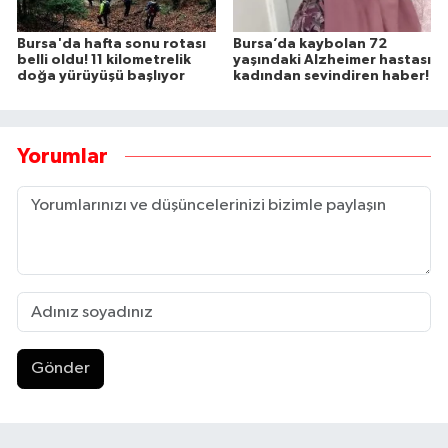
Bursa'da hafta sonu rotası
Bursa’da kaybolan 72
belli oldu! 11 kilometrelik
yaşındaki Alzheimer hastası
doğa yürüyüşü başlıyor
kadından sevindiren haber!
Yorumlar
Gönder