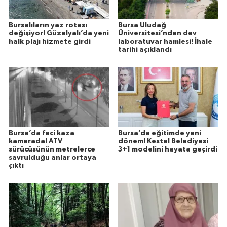
Bursalıların yaz rotası
Bursa Uludağ
değişiyor! Güzelyalı’da yeni
Üniversitesi’nden dev
halk plajı hizmete girdi
laboratuvar hamlesi! İhale
tarihi açıklandı
Bursa’da feci kaza
Bursa’da eğitimde yeni
kamerada! ATV
dönem! Kestel Belediyesi
sürücüsünün metrelerce
3+1 modelini hayata geçirdi
savrulduğu anlar ortaya
çıktı