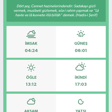
Dört şey, Cennet hazinelerindendir: Sadakayı gizli
Sağlık
vermek, musibeti gizlemek, sıla-i rahim yapmak ve "Lâ
havle ve lâ kuvvete illâ billâh" demek. (Hadis-i Şerif)
Siyaset
Spor
İMSAK
GÜNEŞ
Teknoloji
04:24
06:01
Türkiye
ÖĞLE
İKINDI
13:12
17:03
AKŞAM
YATSI