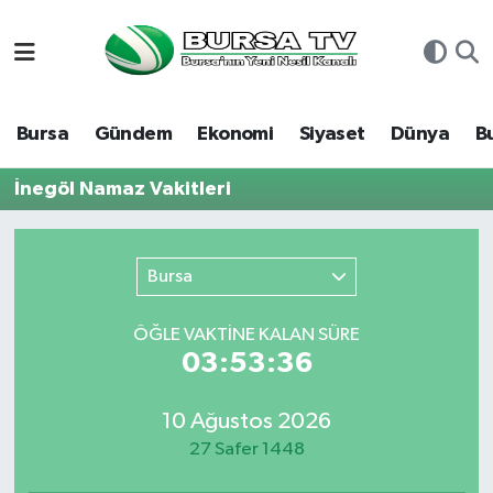
Asayiş
Nöbetçi Eczaneler
Bursa
Gündem
Ekonomi
Siyaset
Dünya
B
Bursa
Hava Durumu
İnegöl Namaz Vakitleri
Dünya
Namaz Vakitleri
Eğitim
Trafik Durumu
Bursa
Ekonomi
Süper Lig Puan Durumu ve Fikstür
ÖĞLE VAKTİNE KALAN SÜRE
03:53:36
Genel
Tüm Manşetler
10 Ağustos 2026
Gündem
Son Dakika Haberleri
27 Safer 1448
Magazin
Haber Arşivi