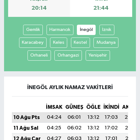
20:14
21:44
Gemlik
Harmancık
İnegöl
İznik
Karacabey
Keles
Kestel
Mudanya
Orhaneli
Orhangazi
Yenişehir
İNEGÖL AYLIK NAMAZ VAKITLERI
İMSAK
GÜNEŞ
ÖĞLE
İKINDI
AKŞA
10 Ağu Pts
04:24
06:01
13:12
17:03
20:14
11 Ağu Sal
04:25
06:02
13:12
17:02
20:12
12 Ağu Çar
04:27
06:03
13:12
17:01
20:11