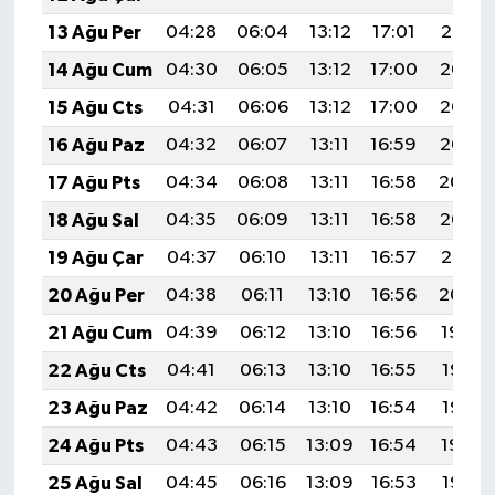
13 Ağu Per
04:28
06:04
13:12
17:01
20:10
14 Ağu Cum
04:30
06:05
13:12
17:00
20:08
15 Ağu Cts
04:31
06:06
13:12
17:00
20:07
16 Ağu Paz
04:32
06:07
13:11
16:59
20:06
17 Ağu Pts
04:34
06:08
13:11
16:58
20:04
18 Ağu Sal
04:35
06:09
13:11
16:58
20:03
19 Ağu Çar
04:37
06:10
13:11
16:57
20:01
20 Ağu Per
04:38
06:11
13:10
16:56
20:00
21 Ağu Cum
04:39
06:12
13:10
16:56
19:59
22 Ağu Cts
04:41
06:13
13:10
16:55
19:57
23 Ağu Paz
04:42
06:14
13:10
16:54
19:56
24 Ağu Pts
04:43
06:15
13:09
16:54
19:54
25 Ağu Sal
04:45
06:16
13:09
16:53
19:53