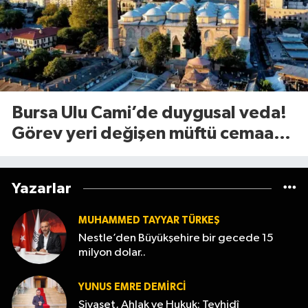
Bursa Ulu Cami’de duygusal veda!
Görev yeri değişen müftü cemaate
böyle seslendi
Yazarlar
MUHAMMED TAYYAR TÜRKEŞ
Nestle’den Büyükşehire bir gecede 15
milyon dolar..
YUNUS EMRE DEMIRCI
Siyaset, Ahlak ve Hukuk: Tevhidî