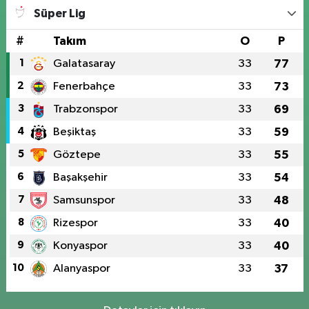
Süper Lig
#
Takım
O
P
1
Galatasaray
33
77
2
Fenerbahçe
33
73
3
Trabzonspor
33
69
4
Beşiktaş
33
59
5
Göztepe
33
55
6
Başakşehir
33
54
7
Samsunspor
33
48
8
Rizespor
33
40
9
Konyaspor
33
40
10
Alanyaspor
33
37