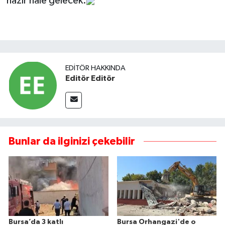
hazır hale gelecek.
EDITÖR HAKKINDA
Editör Editör
Bunlar da ilginizi çekebilir
Bursa’da 3 katlı
Bursa Orhangazi'de o