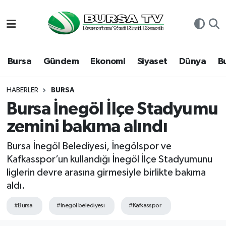
Asayiş
Nöbetçi Eczaneler
Bursa
Gündem
Ekonomi
Siyaset
Dünya
B
Bursa
Hava Durumu
Dünya
Namaz Vakitleri
HABERLER
BURSA
Bursa İnegöl İlçe Stadyumu
Eğitim
Trafik Durumu
zemini bakıma alındı
Ekonomi
Süper Lig Puan Durumu ve Fikstür
Bursa İnegöl Belediyesi, İnegölspor ve
Kafkasspor’un kullandığı İnegöl İlçe Stadyumunu
Genel
Tüm Manşetler
liglerin devre arasına girmesiyle birlikte bakıma
aldı.
Gündem
Son Dakika Haberleri
#Bursa
#Inegöl belediyesi
#Kafkasspor
Magazin
Haber Arşivi