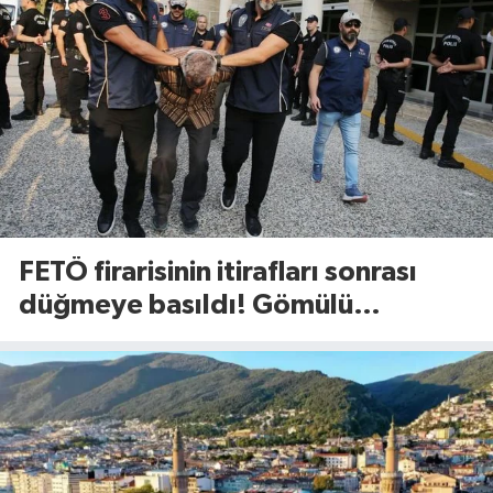
FETÖ firarisinin itirafları sonrası
düğmeye basıldı! Gömülü
mühimmat aranıyor