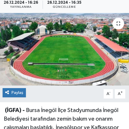
26.12.2024 - 16:26
26.12.2024 - 16:35
YAYINLANMA
GÜNCELLEME
Sağlık
Siyaset
Spor
Teknoloji
Türkiye
Paylaş
-
+
A
A
(İGFA) -
Bursa İnegöl İlçe Stadyumunda İnegöl
Belediyesi tarafından zemin bakım ve onarım
çalışmaları başlatıldı. İnegölspor ve Kafkasspor