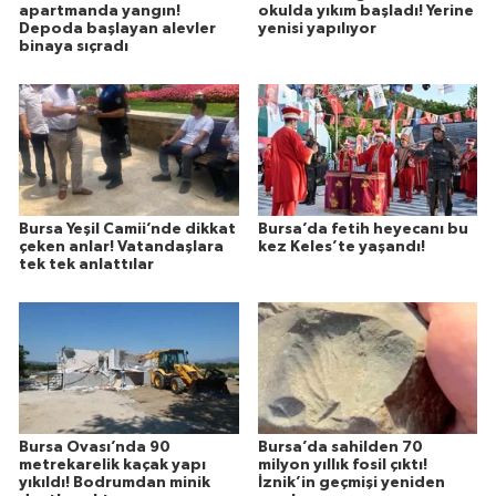
apartmanda yangın!
okulda yıkım başladı! Yerine
Depoda başlayan alevler
yenisi yapılıyor
binaya sıçradı
Bursa Yeşil Camii’nde dikkat
Bursa’da fetih heyecanı bu
çeken anlar! Vatandaşlara
kez Keles’te yaşandı!
tek tek anlattılar
Bursa Ovası’nda 90
Bursa’da sahilden 70
metrekarelik kaçak yapı
milyon yıllık fosil çıktı!
yıkıldı! Bodrumdan minik
İznik’in geçmişi yeniden