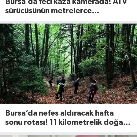
Bursa’da feci kaza kamerada! ATV
sürücüsünün metrelerce
savrulduğu anlar ortaya çıktı
Bursa’da nefes aldıracak hafta
sonu rotası! 11 kilometrelik doğa
yürüyüşü geliyor