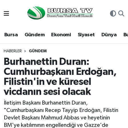
Asayiş
Nöbetçi Eczaneler
Bursa
Gündem
Ekonomi
Siyaset
Dünya
B
Bursa
Hava Durumu
Dünya
Namaz Vakitleri
HABERLER
GÜNDEM
Burhanettin Duran:
Eğitim
Trafik Durumu
Cumhurbaşkanı Erdoğan,
Filistin'in ve küresel
Ekonomi
Süper Lig Puan Durumu ve Fikstür
vicdanın sesi olacak
Genel
Tüm Manşetler
İletişim Başkanı Burhanettin Duran,
Gündem
Son Dakika Haberleri
"Cumhurbaşkanı Recep Tayyip Erdoğan, Filistin
Devlet Başkanı Mahmud Abbas ve heyetinin
Magazin
Haber Arşivi
BM'ye katılımının engellendiği ve Gazze'de