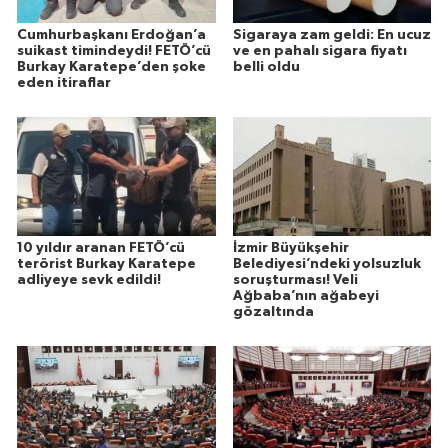
Cumhurbaşkanı Erdoğan’a
Sigaraya zam geldi: En ucuz
suikast timindeydi! FETÖ’cü
ve en pahalı sigara fiyatı
Burkay Karatepe’den şoke
belli oldu
eden itiraflar
10 yıldır aranan FETÖ’cü
İzmir Büyükşehir
terörist Burkay Karatepe
Belediyesi’ndeki yolsuzluk
adliyeye sevk edildi!
soruşturması! Veli
Ağbaba’nın ağabeyi
gözaltında