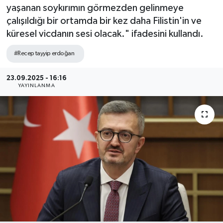
yaşanan soykırımın görmezden gelinmeye
Sağlık
çalışıldığı bir ortamda bir kez daha Filistin'in ve
küresel vicdanın sesi olacak." ifadesini kullandı.
Siyaset
#Recep tayyip erdoğan
Spor
23.09.2025 - 16:16
YAYINLANMA
Teknoloji
Türkiye