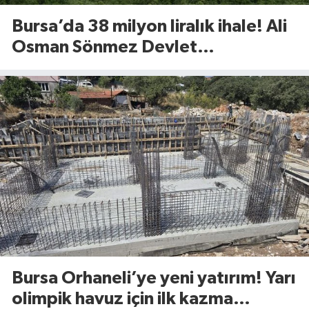
Bursa’da 38 milyon liralık ihale! Ali
Osman Sönmez Devlet
Hastanesi’nde 913 metrekarelik
alan kiraya verilecek
Bursa Orhaneli’ye yeni yatırım! Yarı
olimpik havuz için ilk kazma