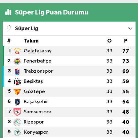
Süper Lig Puan Durumu
Süper Lig
#
Takım
O
P
1
Galatasaray
33
77
2
Fenerbahçe
33
73
3
Trabzonspor
33
69
4
Beşiktaş
33
59
5
Göztepe
33
55
6
Başakşehir
33
54
7
Samsunspor
33
48
8
Rizespor
33
40
9
Konyaspor
33
40