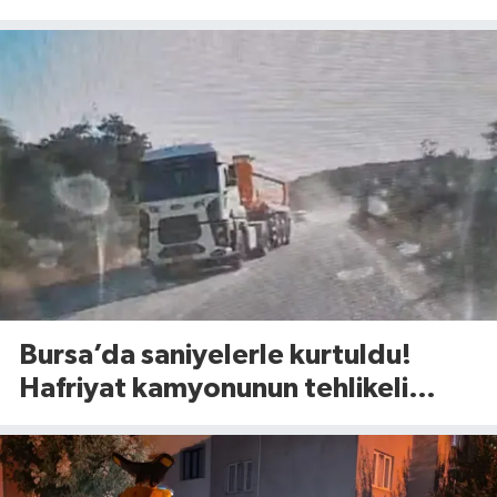
vuruldu
Bursa’da saniyelerle kurtuldu!
Hafriyat kamyonunun tehlikeli
manevrası şoke etti