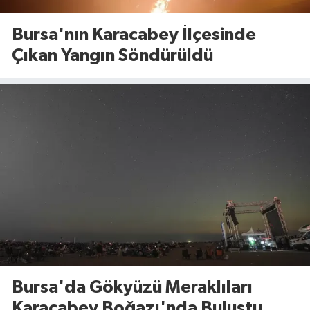
Bursa'nın Karacabey İlçesinde
Çıkan Yangın Söndürüldü
Bursa'da Gökyüzü Meraklıları
Karacabey Boğazı'nda Buluştu