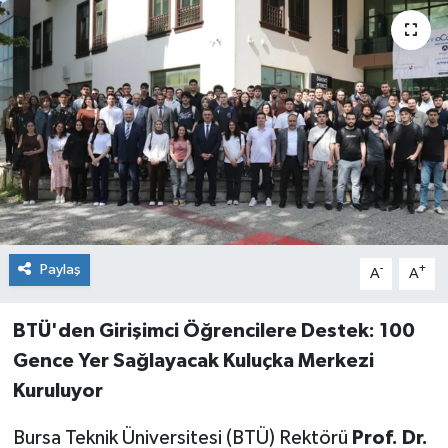
Sağlık
Siyaset
Spor
Teknoloji
Türkiye
Paylaş
-
+
A
A
BTÜ'den Girişimci Öğrencilere Destek: 100
Gence Yer Sağlayacak Kuluçka Merkezi
Kuruluyor
Bursa Teknik Üniversitesi (BTÜ) Rektörü
Prof. Dr.