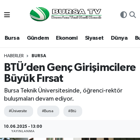
Asayiş
Nöbetçi Eczaneler
Bursa
Gündem
Ekonomi
Siyaset
Dünya
B
Bursa
Hava Durumu
Dünya
Namaz Vakitleri
HABERLER
BURSA
BTÜ’den Genç Girişimcilere
Eğitim
Trafik Durumu
Büyük Fırsat
Ekonomi
Süper Lig Puan Durumu ve Fikstür
Bursa Teknik Üniversitesinde, öğrenci-rektör
buluşmaları devam ediyor.
Genel
Tüm Manşetler
#Üniversite
#Bursa
#Btü
Gündem
Son Dakika Haberleri
10.06.2025 - 13:00
YAYINLANMA
Magazin
Haber Arşivi