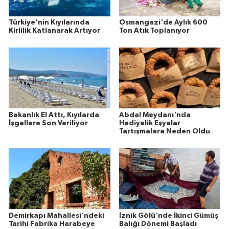
Türkiye'nin Kıyılarında
Osmangazi'de Aylık 600
Kirlilik Katlanarak Artıyor
Ton Atık Toplanıyor
Bakanlık El Attı, Kıyılarda
Abdal Meydanı'nda
İşgallere Son Veriliyor
Hediyelik Eşyalar
Tartışmalara Neden Oldu
Demirkapı Mahallesi'ndeki
İznik Gölü'nde İkinci Gümüş
Tarihi Fabrika Harabeye
Balığı Dönemi Başladı