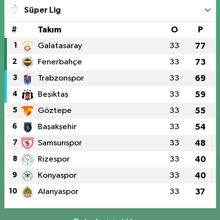
Süper Lig
#
Takım
O
P
1
Galatasaray
33
77
2
Fenerbahçe
33
73
3
Trabzonspor
33
69
4
Beşiktaş
33
59
5
Göztepe
33
55
6
Başakşehir
33
54
7
Samsunspor
33
48
8
Rizespor
33
40
9
Konyaspor
33
40
10
Alanyaspor
33
37