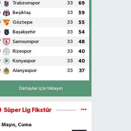
3
Trabzonspor
33
69
4
Beşiktaş
33
59
5
Göztepe
33
55
6
Başakşehir
33
54
7
Samsunspor
33
48
8
Rizespor
33
40
9
Konyaspor
33
40
0
Alanyaspor
33
37
Detaylar için tıklayın
Süper Lig Fikstür
5 Mayıs, Cuma