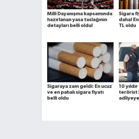
Milli Dayanışma kapsamında
Sigara f
hazırlanan yasa taslağının
daha! En
detayları belli oldu!
TL oldu
Sigaraya zam geldi: En ucuz
10 yıldı
ve en pahalı sigara fiyatı
terörist
belli oldu
adliyeye