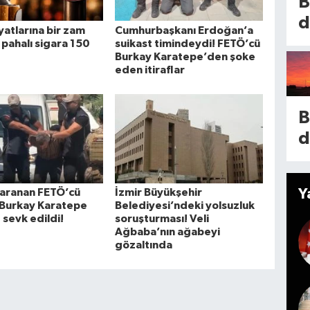
B
l
k
d
d
iyatlarına bir zam
Cumhurbaşkanı Erdoğan’a
A
y
 pahalı sigara 150
suikast timindeydi! FETÖ’cü
y
Burkay Karatepe’den şoke
P
b
eden itiraflar
m
y
n
B
n
o
a
B
İ
t
d
G
n
i
n
k
e
d
Y
r aranan FETÖ’cü
İzmir Büyükşehir
i
i
 Burkay Karatepe
Belediyesi’ndeki yolsuzluk
g
5
 sevk edildi!
soruşturması! Veli
k
e
Ağbaba’nın ağabeyi
t
i
gözaltında
h
y
A
g
l
o
e