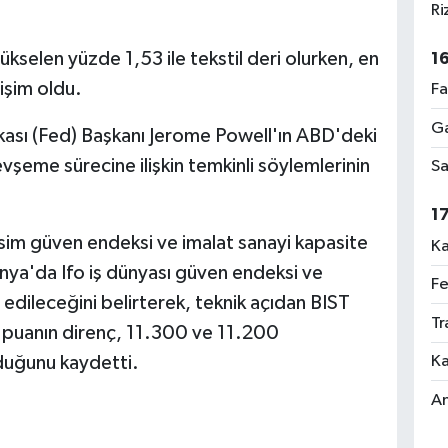
Ri
kselen yüzde 1,53 ile tekstil deri olurken, en
1
lişim oldu.
Fa
Ga
ası (Fed) Başkanı Jerome Powell'ın ABD'deki
şeme sürecine ilişkin temkinli söylemlerinin
Sa
1
kesim güven endeksi ve imalat sanayi kapasite
Ka
anya'da Ifo iş dünyası güven endeksi ve
Fe
 edileceğini belirterek, teknik açıdan BIST
Tr
puanın direnç, 11.300 ve 11.200
Ka
duğunu kaydetti.
An