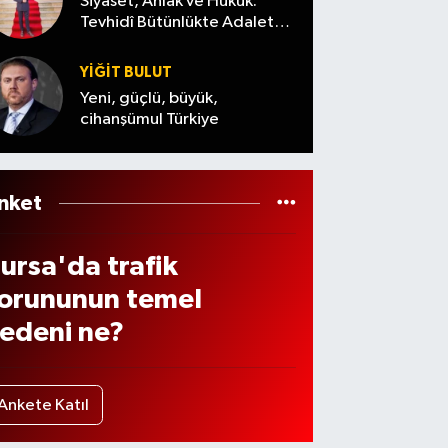
r
Siyaset, Ahlak ve Hukuk:
kler
Tevhidî Bütünlükte Adalet
Denemesi
e
YİĞİT BULUT
ama
Yeni, güçlü, büyük,
cihanşümul Türkiye
elec
k?
nket
ursa'da trafik
orununun temel
edeni ne?
Ankete Katıl