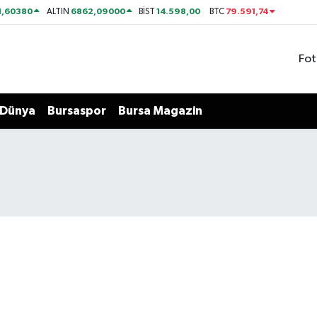
1,60380
6862,09000
14.598,00
79.591,74
ALTIN
BİST
BTC
Fot
Dünya
Bursaspor
Bursa Magazin