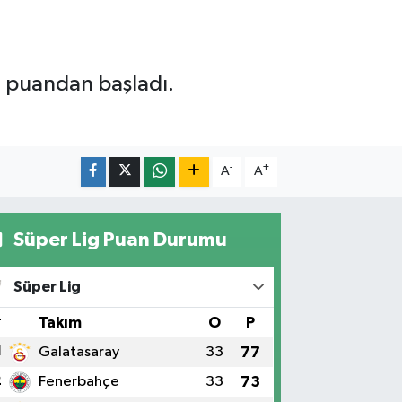
9 puandan başladı.
-
+
A
A
Süper Lig Puan Durumu
Süper Lig
#
Takım
O
P
1
Galatasaray
33
77
2
Fenerbahçe
33
73