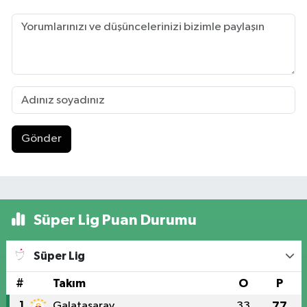
Gönder
Süper Lig Puan Durumu
Süper Lig
#
Takım
O
P
1
Galatasaray
33
77