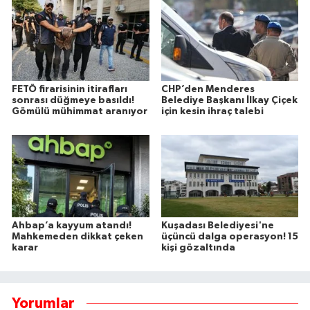
FETÖ firarisinin itirafları
CHP’den Menderes
sonrası düğmeye basıldı!
Belediye Başkanı İlkay Çiçek
Gömülü mühimmat aranıyor
için kesin ihraç talebi
Ahbap’a kayyum atandı!
Kuşadası Belediyesi'ne
Mahkemeden dikkat çeken
üçüncü dalga operasyon! 15
karar
kişi gözaltında
Yorumlar