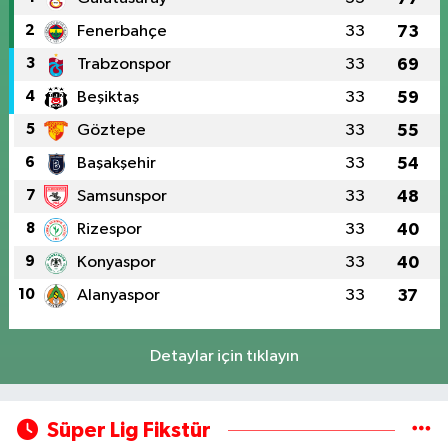
2
Fenerbahçe
33
73
3
Trabzonspor
33
69
4
Beşiktaş
33
59
5
Göztepe
33
55
6
Başakşehir
33
54
7
Samsunspor
33
48
8
Rizespor
33
40
9
Konyaspor
33
40
10
Alanyaspor
33
37
Detaylar için tıklayın
Süper Lig Fikstür