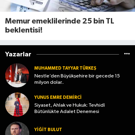
Memur emeklilerinde 25 bin TL
beklentisi!
Yazarlar
MUHAMMED TAYYAR TÜRKEŞ
Nestle’den Büyükşehire bir gecede 15
milyon dolar..
YUNUS EMRE DEMIRCI
Siyaset, Ahlak ve Hukuk: Tevhidî
Bütünlükte Adalet Denemesi
YİĞİT BULUT