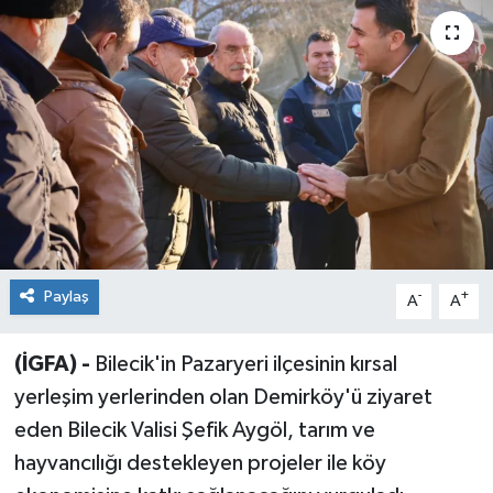
Sağlık
Siyaset
Spor
Teknoloji
Türkiye
Paylaş
-
+
A
A
(İGFA) -
Bilecik'in Pazaryeri ilçesinin kırsal
yerleşim yerlerinden olan Demirköy'ü ziyaret
eden Bilecik Valisi Şefik Aygöl, tarım ve
hayvancılığı destekleyen projeler ile köy