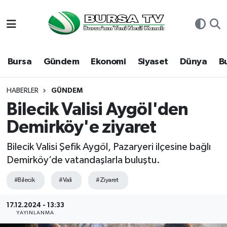
Asayiş
Nöbetçi Eczaneler
Bursa
Gündem
Ekonomi
Siyaset
Dünya
B
Bursa
Hava Durumu
Dünya
Namaz Vakitleri
HABERLER
GÜNDEM
Bilecik Valisi Aygöl'den
Eğitim
Trafik Durumu
Demirköy'e ziyaret
Ekonomi
Süper Lig Puan Durumu ve Fikstür
Bilecik Valisi Şefik Aygöl, Pazaryeri ilçesine bağlı
Demirköy’de vatandaşlarla buluştu.
Genel
Tüm Manşetler
#Bilecik
#Vali
#Ziyaret
Gündem
Son Dakika Haberleri
17.12.2024 - 13:33
YAYINLANMA
Magazin
Haber Arşivi