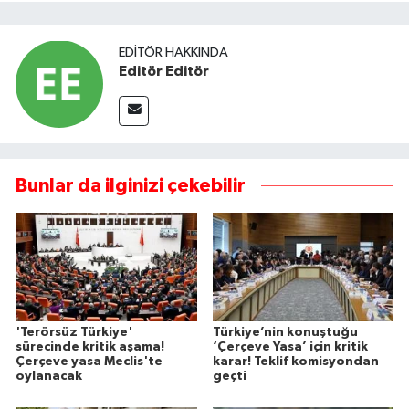
EDITÖR HAKKINDA
Editör Editör
Bunlar da ilginizi çekebilir
'Terörsüz Türkiye'
Türkiye’nin konuştuğu
sürecinde kritik aşama!
‘Çerçeve Yasa’ için kritik
Çerçeve yasa Meclis'te
karar! Teklif komisyondan
oylanacak
geçti