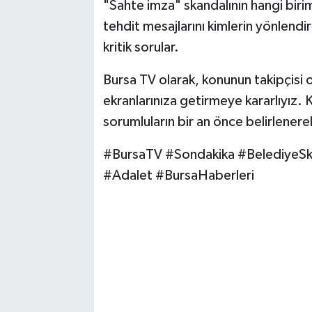
"Sahte imza" skandalının hangi birim
tehdit mesajlarını kimlerin yönlendi
kritik sorular.
Bursa TV olarak, konunun takipçisi o
ekranlarınıza getirmeye kararlıyız. 
sorumluların bir an önce belirlener
#BursaTV #Sondakika #BelediyeSk
#Adalet #BursaHaberleri