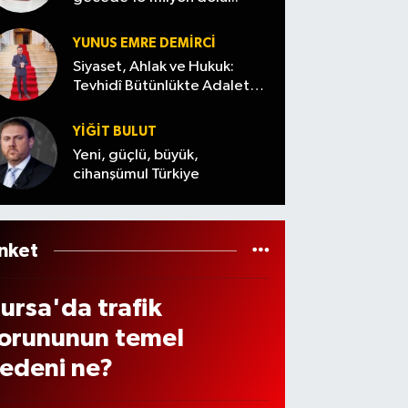
ükse
ğust
eldi
2026)
yuvarl
iyor
s’ta
andıla
YUNUS EMRE DEMIRCI
lektr
r
Siyaset, Ahlak ve Hukuk:
kler
Tevhidî Bütünlükte Adalet
Denemesi
e
YİĞİT BULUT
ama
Yeni, güçlü, büyük,
cihanşümul Türkiye
elec
k?
nket
ursa'da trafik
orununun temel
edeni ne?