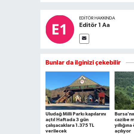
EDITÖR HAKKINDA
Editör 1 Aa
Bunlar da ilginizi çekebilir
Uludağ Milli Parkı kapılarını
Bursa’nın
açtı! Haftada 3 gün
cazibe m
çalışacaklara 1.375 TL
yıllığına
verilecek
açılıyor