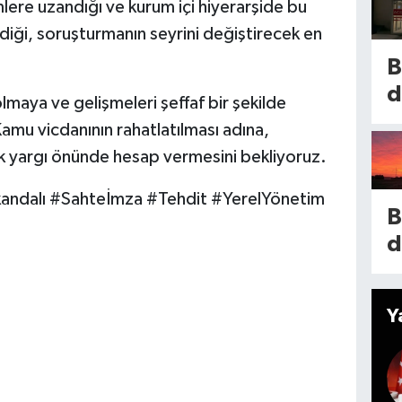
lere uzandığı ve kurum içi hiyerarşide bu
ü
m
rdiği, soruşturmanın seyrini değiştirecek en
K
n
’
B
l
k
d
lmaya ve gelişmeleri şeffaf bir şekilde
d
A
y
Kamu vicdanının rahatlatılması adına,
y
P
b
ek yargı önünde hesap vermesini bekliyoruz.
m
y
n
B
n
andalı #Sahteİmza #Tehdit #YerelYönetim
o
a
B
İ
t
d
G
n
i
n
k
e
d
Y
i
i
g
5
k
e
t
i
h