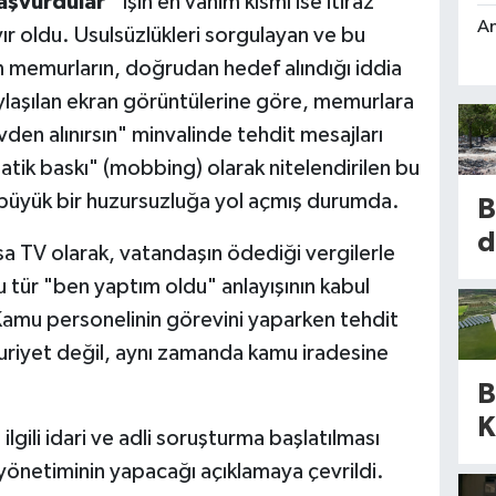
aşvurdular"
İşin en vahim kısmı ise itiraz
An
ır oldu. Usulsüzlükleri sorgulayan ve bu
n memurların, doğrudan hedef alındığı iddia
aylaşılan ekran görüntülerine göre, memurlara
den alınırsın" minvalinde tehdit mesajları
atik baskı" (mobbing) olarak nitelendirilen bu
 büyük bir huzursuzluğa yol açmış durumda.
B
d
a TV olarak, vatandaşın ödediği vergilerle
b
tür "ben yaptım oldu" anlayışının kabul
amu personelinin görevini yaparken tehdit
m
uriyet değil, aynı zamanda kamu iradesine
k
B
k
K
ilgili idari ve adli soruşturma başlatılması
b
a
yönetiminin yapacağı açıklamaya çevrildi.
d
d