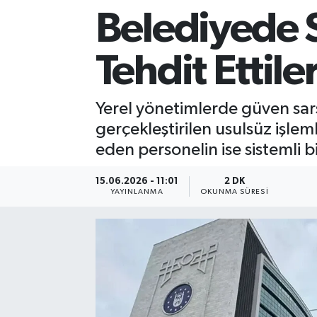
Belediyede 
Sağlık
Tehdit Ettile
Siyaset
Spor
Yerel yönetimlerde güven sars
gerçekleştirilen usulsüz işlem
Teknoloji
eden personelin ise sistemli bi
Türkiye
15.06.2026 - 11:01
2 DK
YAYINLANMA
OKUNMA SÜRESI