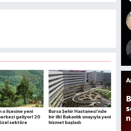
y
A
g
l
o
e
i
n
z
n
g
e
A
B
s
 o ilçesine yeni
Bursa Şehir Hastanesi’nde
n
erkezi geliyor! 20
bir ilk! Bakanlık onayıyla yeni
 özel sektöre
hizmet başladı