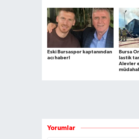
Eski Bursaspor kaptanından
Bursa O
acı haber!
lastik t
Alevler 
müdahal
Yorumlar