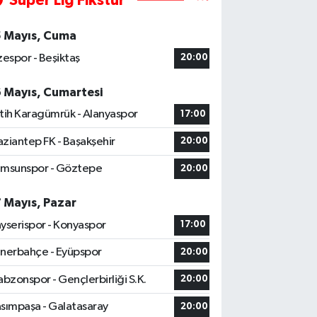
Süper Lig Fikstür
5 Mayıs, Cuma
zespor - Beşiktaş
20:00
6 Mayıs, Cumartesi
tih Karagümrük - Alanyaspor
17:00
ziantep FK - Başakşehir
20:00
msunspor - Göztepe
20:00
7 Mayıs, Pazar
yserispor - Konyaspor
17:00
nerbahçe - Eyüpspor
20:00
abzonspor - Gençlerbirliği S.K.
20:00
sımpaşa - Galatasaray
20:00