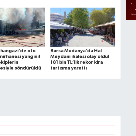
rhangazi’de oto
Bursa Mudanya’da Hal
amirhanesi yangını!
Meydanı ihalesi olay oldu!
ekiplerin
181 bin TL’lik rekor kira
esiyle söndürüldü
tartışma yarattı