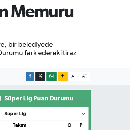
den Memuru
re, bir belediyede
 Durumu fark ederek itiraz
-
+
A
A
Süper Lig Puan Durumu
Süper Lig
#
Takım
O
P