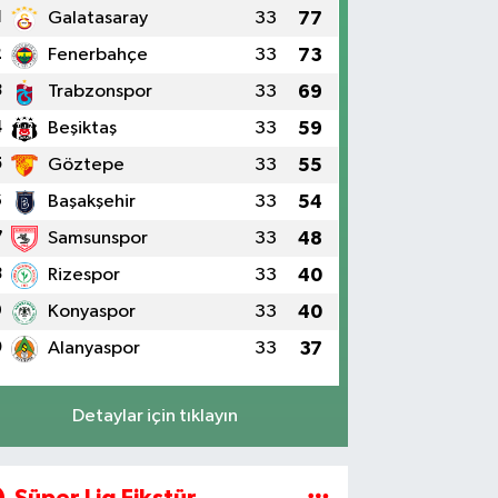
1
Galatasaray
33
77
2
Fenerbahçe
33
73
3
Trabzonspor
33
69
4
Beşiktaş
33
59
5
Göztepe
33
55
6
Başakşehir
33
54
7
Samsunspor
33
48
8
Rizespor
33
40
9
Konyaspor
33
40
0
Alanyaspor
33
37
Detaylar için tıklayın