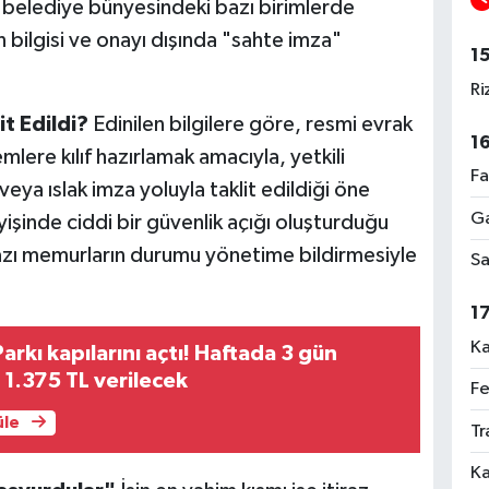
, belediye bünyesindeki bazı birimlerde
in bilgisi ve onayı dışında "sahte imza"
1
Ri
it Edildi?
Edinilen bilgilere göre, resmi evrak
1
mlere kılıf hazırlamak amacıyla, yetkili
Fa
veya ıslak imza yoluyla taklit edildiği öne
Ga
işinde ciddi bir güvenlik açığı oluşturduğu
bazı memurların durumu yönetime bildirmesiyle
Sa
1
Ka
Parkı kapılarını açtı! Haftada 3 gün
 1.375 TL verilecek
Fe
üle
Tr
Ka