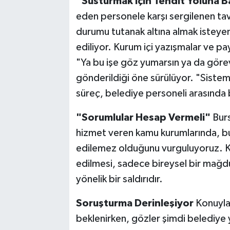
"Susturmak İçin Tehdit Yoluna B
eden personele karşı sergilenen tav
durumu tutanak altına almak isteye
ediliyor. Kurum içi yazışmalar ve p
"Ya bu işe göz yumarsın ya da görev
gönderildiği öne sürülüyor. "Sistem
süreç, belediye personeli arasında
"Sorumlular Hesap Vermeli"
Burs
hizmet veren kamu kurumlarında, bu 
edilemez olduğunu vurguluyoruz. K
edilmesi, sadece bireysel bir mağd
yönelik bir saldırıdır.
Soruşturma Derinleşiyor
Konuyla 
beklenirken, gözler şimdi belediye 