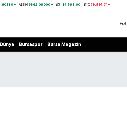
1,60380
6862,09000
14.598,00
79.591,74
ALTIN
BİST
BTC
Fot
Dünya
Bursaspor
Bursa Magazin