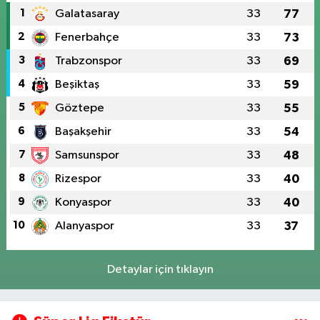
1
Galatasaray
33
77
2
Fenerbahçe
33
73
3
Trabzonspor
33
69
4
Beşiktaş
33
59
5
Göztepe
33
55
6
Başakşehir
33
54
7
Samsunspor
33
48
8
Rizespor
33
40
9
Konyaspor
33
40
10
Alanyaspor
33
37
Detaylar için tıklayın