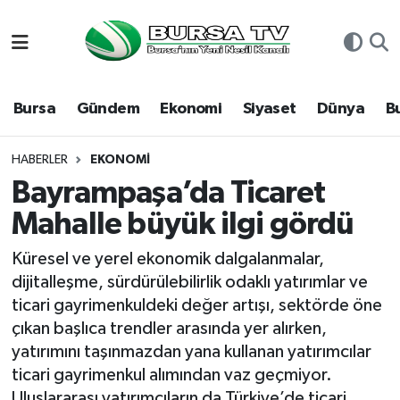
Asayiş
Nöbetçi Eczaneler
Bursa
Gündem
Ekonomi
Siyaset
Dünya
B
Bursa
Hava Durumu
Dünya
Namaz Vakitleri
HABERLER
EKONOMI
Bayrampaşa’da Ticaret
Eğitim
Trafik Durumu
Mahalle büyük ilgi gördü
Ekonomi
Süper Lig Puan Durumu ve Fikstür
Küresel ve yerel ekonomik dalgalanmalar,
dijitalleşme, sürdürülebilirlik odaklı yatırımlar ve
Genel
Tüm Manşetler
ticari gayrimenkuldeki değer artışı, sektörde öne
çıkan başlıca trendler arasında yer alırken,
Gündem
Son Dakika Haberleri
yatırımını taşınmazdan yana kullanan yatırımcılar
ticari gayrimenkul alımından vaz geçmiyor.
Magazin
Haber Arşivi
Uluslararası yatırımcıların da Türkiye’de ticari