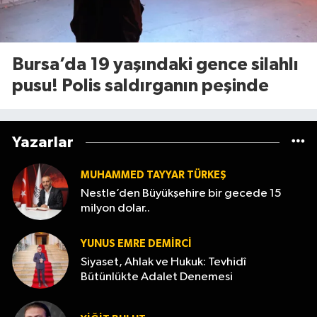
Bursa’da 19 yaşındaki gence silahlı
pusu! Polis saldırganın peşinde
Yazarlar
MUHAMMED TAYYAR TÜRKEŞ
Nestle’den Büyükşehire bir gecede 15
milyon dolar..
YUNUS EMRE DEMIRCI
Siyaset, Ahlak ve Hukuk: Tevhidî
Bütünlükte Adalet Denemesi