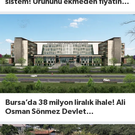
sistem! Ürününü ekmeden fiyatını
öğreniyor
Bursa’da 38 milyon liralık ihale! Ali
Osman Sönmez Devlet
Hastanesi’nde 913 metrekarelik
alan kiraya verilecek