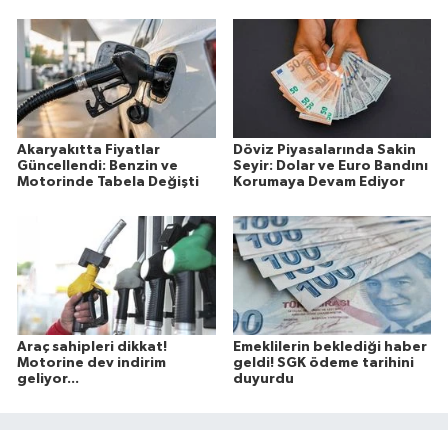
Akaryakıtta Fiyatlar
Döviz Piyasalarında Sakin
Güncellendi: Benzin ve
Seyir: Dolar ve Euro Bandını
Motorinde Tabela Değişti
Korumaya Devam Ediyor
Araç sahipleri dikkat!
Emeklilerin beklediği haber
Motorine dev indirim
geldi! SGK ödeme tarihini
geliyor...
duyurdu