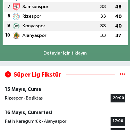
7
Samsunspor
33
48
8
Rizespor
33
40
9
Konyaspor
33
40
10
Alanyaspor
33
37
Detaylar için tıklayın
Süper Lig Fikstür
15 Mayıs, Cuma
Rizespor - Beşiktaş
20:00
16 Mayıs, Cumartesi
Fatih Karagümrük - Alanyaspor
17:00