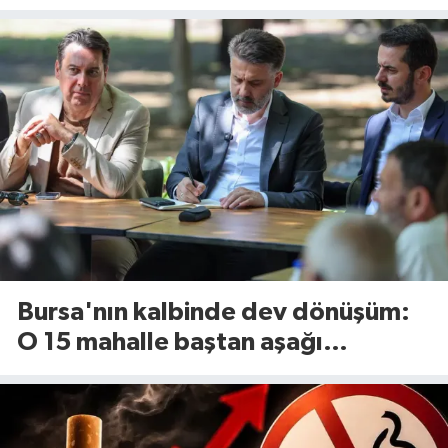
tesisinde kapasite 545 tona
yükseliyor
Bursa'nın kalbinde dev dönüşüm:
O 15 mahalle baştan aşağı
yenileniyor!