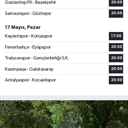
Gaziantep FK - Başakşehir
20:00
Samsunspor - Göztepe
20:00
17 Mayıs, Pazar
Kayserispor - Konyaspor
17:00
Fenerbahçe - Eyüpspor
20:00
Trabzonspor - Gençlerbirliği S.K.
20:00
Kasımpaşa - Galatasaray
20:00
Antalyaspor - Kocaelispor
20:00