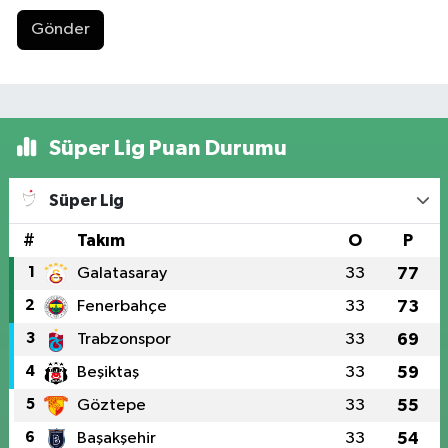
Gönder
Süper Lig Puan Durumu
Süper Lig
#
Takım
O
P
1
Galatasaray
33
77
2
Fenerbahçe
33
73
3
Trabzonspor
33
69
4
Beşiktaş
33
59
5
Göztepe
33
55
6
Başakşehir
33
54