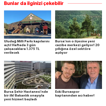
Bunlar da ilginizi çekebilir
Uludağ Milli Parkı kapılarını
Bursa’nın o ilçesine yeni
açtı! Haftada 3 gün
cazibe merkezi geliyor! 20
çalışacaklara 1.375 TL
yıllığına özel sektöre
verilecek
açılıyor
Bursa Şehir Hastanesi’nde
Eski Bursaspor
bir ilk! Bakanlık onayıyla
kaptanından acı haber!
yeni hizmet başladı