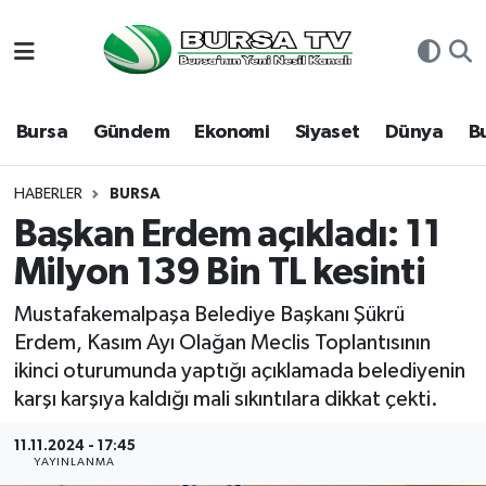
Asayiş
Nöbetçi Eczaneler
Bursa
Gündem
Ekonomi
Siyaset
Dünya
B
Bursa
Hava Durumu
Dünya
Namaz Vakitleri
HABERLER
BURSA
Başkan Erdem açıkladı: 11
Eğitim
Trafik Durumu
Milyon 139 Bin TL kesinti
Ekonomi
Süper Lig Puan Durumu ve Fikstür
Mustafakemalpaşa Belediye Başkanı Şükrü
Erdem, Kasım Ayı Olağan Meclis Toplantısının
Genel
Tüm Manşetler
ikinci oturumunda yaptığı açıklamada belediyenin
karşı karşıya kaldığı mali sıkıntılara dikkat çekti.
Gündem
Son Dakika Haberleri
11.11.2024 - 17:45
YAYINLANMA
Magazin
Haber Arşivi