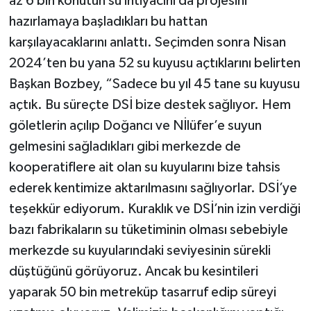
az 6 bin konutun su ihtiyacını da projesini
hazırlamaya başladıkları bu hattan
karşılayacaklarını anlattı. Seçimden sonra Nisan
2024’ten bu yana 52 su kuyusu açtıklarını belirten
Başkan Bozbey, “Sadece bu yıl 45 tane su kuyusu
açtık. Bu süreçte DSİ bize destek sağlıyor. Hem
göletlerin açılıp Doğancı ve Nİlüfer’e suyun
gelmesini sağladıkları gibi merkezde de
kooperatiflere ait olan su kuyularını bize tahsis
ederek kentimize aktarılmasını sağlıyorlar. DSİ’ye
teşekkür ediyorum. Kuraklık ve DSİ’nin izin verdiği
bazı fabrikaların su tüketiminin olması sebebiyle
merkezde su kuyularındaki seviyesinin sürekli
düştüğünü görüyoruz. Ancak bu kesintileri
yaparak 50 bin metreküp tasarruf edip süreyi