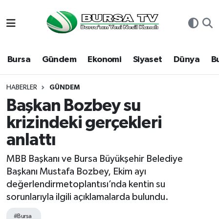
Asayiş
Nöbetçi Eczaneler
Bursa
Gündem
Ekonomi
Siyaset
Dünya
B
Bursa
Hava Durumu
Dünya
Namaz Vakitleri
HABERLER
GÜNDEM
Başkan Bozbey su
Eğitim
Trafik Durumu
krizindeki gerçekleri
anlattı
Ekonomi
Süper Lig Puan Durumu ve Fikstür
MBB Başkanı ve Bursa Büyükşehir Belediye
Genel
Tüm Manşetler
Başkanı Mustafa Bozbey, Ekim ayı
değerlendirmetoplantısı’nda kentin su
Gündem
Son Dakika Haberleri
sorunlarıyla ilgili açıklamalarda bulundu.
Magazin
Haber Arşivi
#Bursa