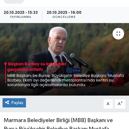
Sağlık
20.10.2025 - 15:33
20.10.2025 - 16:00
YAYINLANMA
GÜNCELLEME
Siyaset
Spor
Teknoloji
Türkiye
Paylaş
-
+
A
A
Marmara Belediyeler Birliği (MBB) Başkanı ve
Bursa Büyükşehir Belediye Başkanı Mustafa