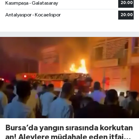
Kasımpaşa - Galatasaray
20:00
Antalyaspor - Kocaelispor
20:00
Bursa’da yangın sırasında korkutan
an! Alevlere müdahale eden itfaiye