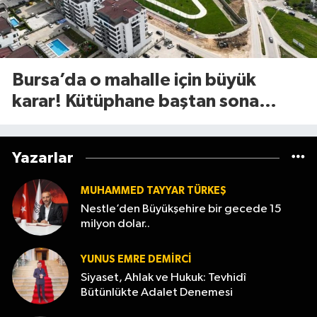
Bursa’da o mahalle için büyük
karar! Kütüphane baştan sona
değişiyor
Yazarlar
MUHAMMED TAYYAR TÜRKEŞ
Nestle’den Büyükşehire bir gecede 15
milyon dolar..
YUNUS EMRE DEMIRCI
Siyaset, Ahlak ve Hukuk: Tevhidî
Bütünlükte Adalet Denemesi