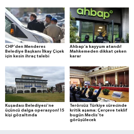
CHP’den Menderes
Ahbap’a kayyum atandı!
Belediye Başkanı İlkay Çiçek
Mahkemeden dikkat çeken
için kesin ihraç talebi
karar
Kuşadası Belediyesi'ne
Terörsüz Türkiye sürecinde
üçüncü dalga operasyon! 15
kritik aşama: Çerçeve teklif
kişi gözaltında
bugün Meclis’te
görüşülecek