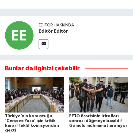
EDITÖR HAKKINDA
Editör Editör
Bunlar da ilginizi çekebilir
Türkiye’nin konuştuğu
FETÖ firarisinin itirafları
‘Çerçeve Yasa’ için kritik
sonrası düğmeye basıldı!
karar! Teklif komisyondan
Gömülü mühimmat aranıyor
geçti