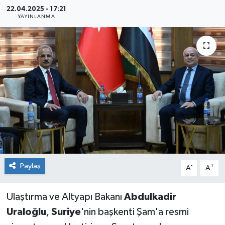
22.04.2025 - 17:21
Sağlık
YAYINLANMA
Siyaset
Spor
Teknoloji
Türkiye
Paylaş
-
+
A
A
Ulaştırma ve Altyapı Bakanı
Abdulkadir
Uraloğlu
,
Suriye
'nin başkenti Şam'a resmi