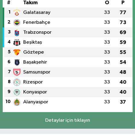
#
Takım
O
P
1
Galatasaray
33
77
2
Fenerbahçe
33
73
3
Trabzonspor
33
69
4
Beşiktaş
33
59
5
Göztepe
33
55
6
Başakşehir
33
54
7
Samsunspor
33
48
8
Rizespor
33
40
9
Konyaspor
33
40
10
Alanyaspor
33
37
Detaylar için tıklayın