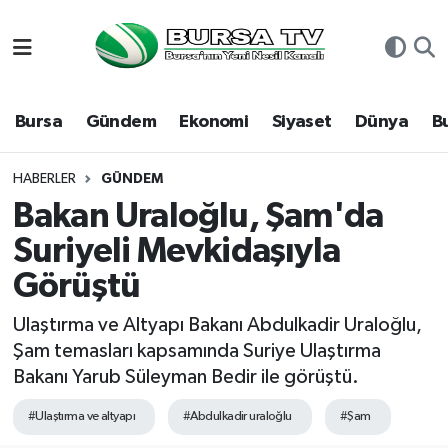
Asayiş
Nöbetçi Eczaneler
Bursa
Gündem
Ekonomi
Siyaset
Dünya
B
Bursa
Hava Durumu
Dünya
Namaz Vakitleri
HABERLER
GÜNDEM
Bakan Uraloğlu, Şam'da
Eğitim
Trafik Durumu
Suriyeli Mevkidaşıyla
Görüştü
Ekonomi
Süper Lig Puan Durumu ve Fikstür
Ulaştırma ve Altyapı Bakanı Abdulkadir Uraloğlu,
Genel
Tüm Manşetler
Şam temasları kapsamında Suriye Ulaştırma
Bakanı Yarub Süleyman Bedir ile görüştü.
Gündem
Son Dakika Haberleri
#Ulaştırma ve altyapı
#Abdulkadir uraloğlu
#Şam
Magazin
Haber Arşivi