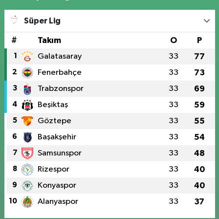
Süper Lig
#
Takım
O
P
1
Galatasaray
33
77
2
Fenerbahçe
33
73
3
Trabzonspor
33
69
4
Beşiktaş
33
59
5
Göztepe
33
55
6
Başakşehir
33
54
7
Samsunspor
33
48
8
Rizespor
33
40
9
Konyaspor
33
40
10
Alanyaspor
33
37