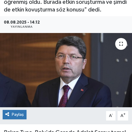
öğrenmiş oldu. Burada etkin soruşturma ve şimdi
de etkin kovuşturma söz konusu" dedi.
Sağlık
08.08.2025 - 14:12
Siyaset
YAYINLANMA
Spor
Teknoloji
Türkiye
Paylaş
-
+
A
A