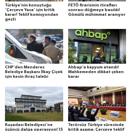
Türkiye’nin konuştuğu
FETÖ firarisinin itirafları
‘Çerçeve Yasa’ için kritik
sonrası düğmeye basıldı!
karar! Teklif komisyondan
Gömülü mühimmat aranıyor
geçti
CHP’den Menderes
Ahbap’a kayyum atandı!
Belediye Başkanı İlkay Çiçek
Mahkemeden dikkat çeken
için kesin ihraç talebi
karar
Kuşadası Belediyesi'ne
Terörsüz Türkiye sürecinde
üçüncü dalga operasyon! 15
kritik aşama: Çerçeve teklif