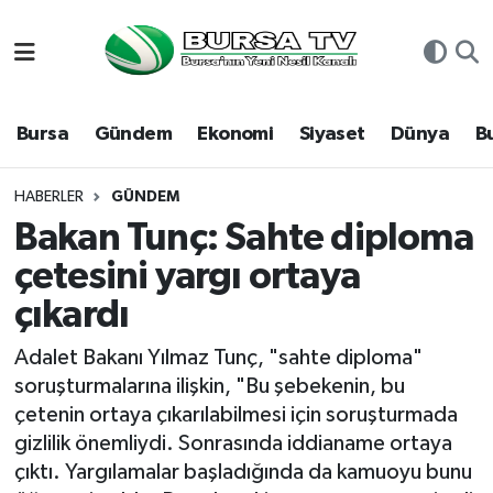
Asayiş
Nöbetçi Eczaneler
Bursa
Gündem
Ekonomi
Siyaset
Dünya
B
Bursa
Hava Durumu
Dünya
Namaz Vakitleri
HABERLER
GÜNDEM
Bakan Tunç: Sahte diploma
Eğitim
Trafik Durumu
çetesini yargı ortaya
çıkardı
Ekonomi
Süper Lig Puan Durumu ve Fikstür
Adalet Bakanı Yılmaz Tunç, "sahte diploma"
Genel
Tüm Manşetler
soruşturmalarına ilişkin, "Bu şebekenin, bu
çetenin ortaya çıkarılabilmesi için soruşturmada
Gündem
Son Dakika Haberleri
gizlilik önemliydi. Sonrasında iddianame ortaya
çıktı. Yargılamalar başladığında da kamuoyu bunu
Magazin
Haber Arşivi