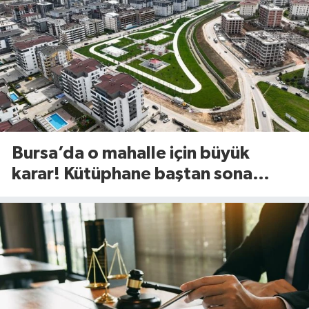
Bursa’da o mahalle için büyük
karar! Kütüphane baştan sona
değişiyor