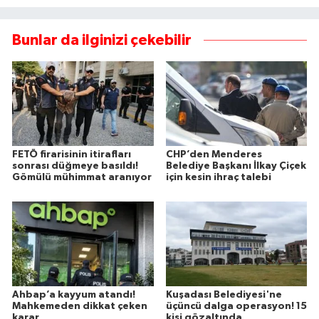
Bunlar da ilginizi çekebilir
FETÖ firarisinin itirafları
CHP’den Menderes
sonrası düğmeye basıldı!
Belediye Başkanı İlkay Çiçek
Gömülü mühimmat aranıyor
için kesin ihraç talebi
Ahbap’a kayyum atandı!
Kuşadası Belediyesi'ne
Mahkemeden dikkat çeken
üçüncü dalga operasyon! 15
karar
kişi gözaltında