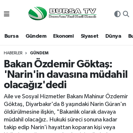
Asayiş
Nöbetçi Eczaneler
Bursa
Gündem
Ekonomi
Siyaset
Dünya
B
Bursa
Hava Durumu
Dünya
Namaz Vakitleri
HABERLER
GÜNDEM
Bakan Özdemir Göktaş:
Eğitim
Trafik Durumu
'Narin'in davasına müdahil
olacağız'dedi
Ekonomi
Süper Lig Puan Durumu ve Fikstür
Aile ve Sosyal Hizmetler Bakanı Mahinur Özdemir
Genel
Tüm Manşetler
Göktaş, Diyarbakır'da 8 yaşındaki Narin Güran'ın
öldürülmesine ilişkin, "Bakanlık olarak davaya
Gündem
Son Dakika Haberleri
müdahil olacağız. Hukuki süreci sonuna kadar
takip edip Narin'i hayattan koparan kişi veya
Magazin
Haber Arşivi