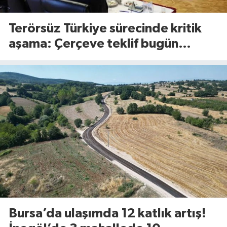
Terörsüz Türkiye sürecinde kritik
aşama: Çerçeve teklif bugün
Meclis’te görüşülecek
Bursa’da ulaşımda 12 katlık artış!