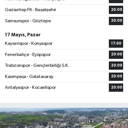
Gaziantep FK - Başakşehir
20:00
Samsunspor - Göztepe
20:00
17 Mayıs, Pazar
Kayserispor - Konyaspor
17:00
Fenerbahçe - Eyüpspor
20:00
Trabzonspor - Gençlerbirliği S.K.
20:00
Kasımpaşa - Galatasaray
20:00
Antalyaspor - Kocaelispor
20:00