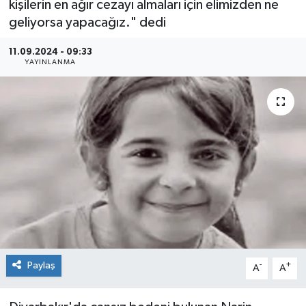
kişilerin en ağır cezayı almaları için elimizden ne
geliyorsa yapacağız." dedi
Sağlık
11.09.2024 - 09:33
Siyaset
YAYINLANMA
Spor
Teknoloji
Türkiye
Paylaş
-
+
A
A