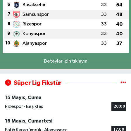
6
Başakşehir
33
54
7
Samsunspor
33
48
8
Rizespor
33
40
9
Konyaspor
33
40
10
Alanyaspor
33
37
Detaylar için tıklayın
Süper Lig Fikstür
15 Mayıs, Cuma
Rizespor - Beşiktaş
20:00
16 Mayıs, Cumartesi
Fatih Karagümrük - Alanyaspor
17:00