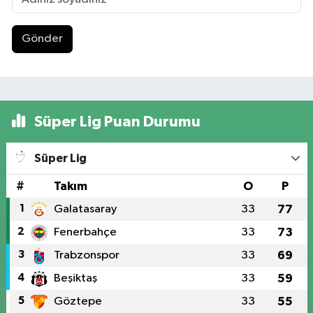
Gönder
Süper Lig Puan Durumu
Süper Lig
#
Takım
O
P
1
Galatasaray
33
77
2
Fenerbahçe
33
73
3
Trabzonspor
33
69
4
Beşiktaş
33
59
5
Göztepe
33
55