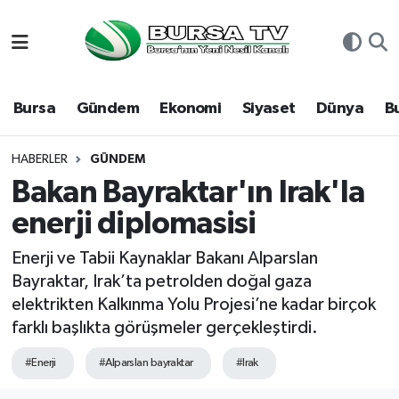
Asayiş
Nöbetçi Eczaneler
Bursa
Gündem
Ekonomi
Siyaset
Dünya
B
Bursa
Hava Durumu
Dünya
Namaz Vakitleri
HABERLER
GÜNDEM
Bakan Bayraktar'ın Irak'la
Eğitim
Trafik Durumu
enerji diplomasisi
Ekonomi
Süper Lig Puan Durumu ve Fikstür
Enerji ve Tabii Kaynaklar Bakanı Alparslan
Bayraktar, Irak’ta petrolden doğal gaza
Genel
Tüm Manşetler
elektrikten Kalkınma Yolu Projesi’ne kadar birçok
farklı başlıkta görüşmeler gerçekleştirdi.
Gündem
Son Dakika Haberleri
#Enerji
#Alparslan bayraktar
#Irak
Magazin
Haber Arşivi