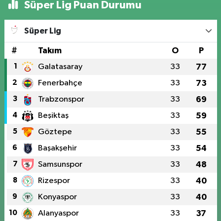
Süper Lig Puan Durumu
Süper Lig
#
Takım
O
P
1
Galatasaray
33
77
2
Fenerbahçe
33
73
3
Trabzonspor
33
69
4
Beşiktaş
33
59
5
Göztepe
33
55
6
Başakşehir
33
54
7
Samsunspor
33
48
8
Rizespor
33
40
9
Konyaspor
33
40
10
Alanyaspor
33
37