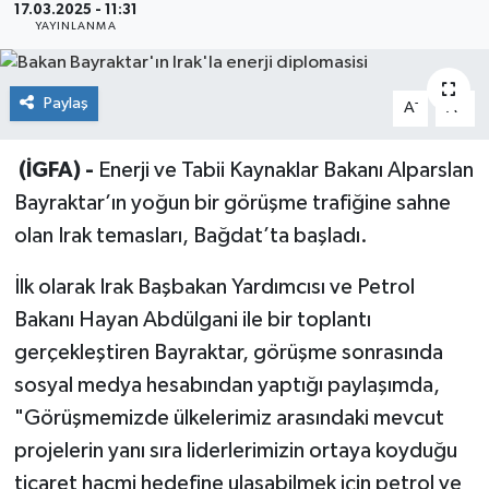
17.03.2025 - 11:31
YAYINLANMA
Sağlık
Siyaset
Paylaş
-
+
A
A
Spor
(İGFA) -
Enerji ve Tabii Kaynaklar Bakanı Alparslan
Bayraktar’ın yoğun bir görüşme trafiğine sahne
Teknoloji
olan Irak temasları, Bağdat’ta başladı.
Türkiye
İlk olarak Irak Başbakan Yardımcısı ve Petrol
Bakanı Hayan Abdülgani ile bir toplantı
gerçekleştiren Bayraktar, görüşme sonrasında
sosyal medya hesabından yaptığı paylaşımda,
"Görüşmemizde ülkelerimiz arasındaki mevcut
projelerin yanı sıra liderlerimizin ortaya koyduğu
ticaret hacmi hedefine ulaşabilmek için petrol ve