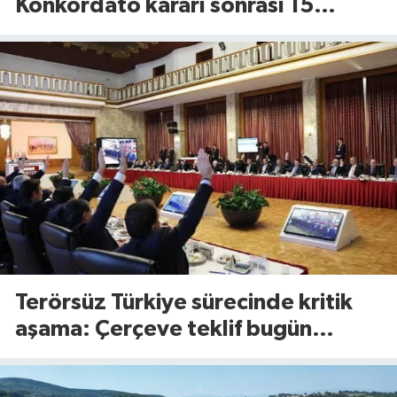
Konkordato kararı sonrası 15
günlük süre başladı
Terörsüz Türkiye sürecinde kritik
aşama: Çerçeve teklif bugün
Meclis’te görüşülecek