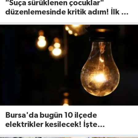
"Suça sürüklenen çocuklar"
düzenlemesinde kritik adım! İlk 2
madde kabul edildi
Bursa'da bugün 10 ilçede
elektrikler kesilecek! İşte
etkilenecek ilçeler...(7 Ağustos