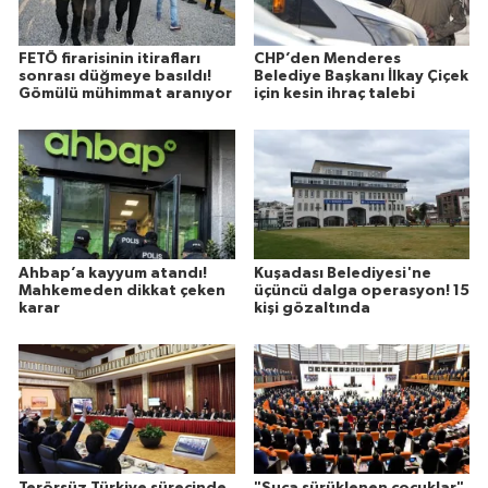
FETÖ firarisinin itirafları
CHP’den Menderes
sonrası düğmeye basıldı!
Belediye Başkanı İlkay Çiçek
Gömülü mühimmat aranıyor
için kesin ihraç talebi
Ahbap’a kayyum atandı!
Kuşadası Belediyesi'ne
Mahkemeden dikkat çeken
üçüncü dalga operasyon! 15
karar
kişi gözaltında
Terörsüz Türkiye sürecinde
"Suça sürüklenen çocuklar"