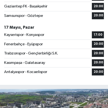
Gaziantep FK - Başakşehir
20:00
Samsunspor - Göztepe
20:00
17 Mayıs, Pazar
Kayserispor - Konyaspor
17:00
Fenerbahçe - Eyüpspor
20:00
Trabzonspor - Gençlerbirliği S.K.
20:00
Kasımpaşa - Galatasaray
20:00
Antalyaspor - Kocaelispor
20:00