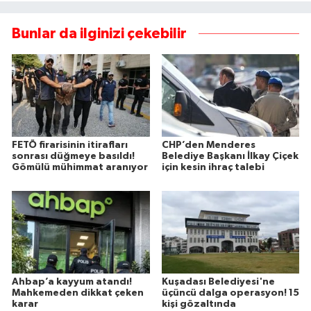
Bunlar da ilginizi çekebilir
FETÖ firarisinin itirafları
CHP’den Menderes
sonrası düğmeye basıldı!
Belediye Başkanı İlkay Çiçek
Gömülü mühimmat aranıyor
için kesin ihraç talebi
Ahbap’a kayyum atandı!
Kuşadası Belediyesi'ne
Mahkemeden dikkat çeken
üçüncü dalga operasyon! 15
karar
kişi gözaltında