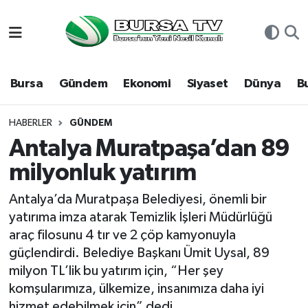
Asayiş
Nöbetçi Eczaneler
Bursa
Gündem
Ekonomi
Siyaset
Dünya
B
Bursa
Hava Durumu
Dünya
Namaz Vakitleri
HABERLER
GÜNDEM
Antalya Muratpaşa’dan 89
Eğitim
Trafik Durumu
milyonluk yatırım
Ekonomi
Süper Lig Puan Durumu ve Fikstür
Antalya’da Muratpaşa Belediyesi, önemli bir
yatırıma imza atarak Temizlik İşleri Müdürlüğü
Genel
Tüm Manşetler
araç filosunu 4 tır ve 2 çöp kamyonuyla
güçlendirdi. Belediye Başkanı Ümit Uysal, 89
Gündem
Son Dakika Haberleri
milyon TL’lik bu yatırım için, “Her şey
komşularımıza, ülkemize, insanımıza daha iyi
Magazin
Haber Arşivi
hizmet edebilmek için” dedi.