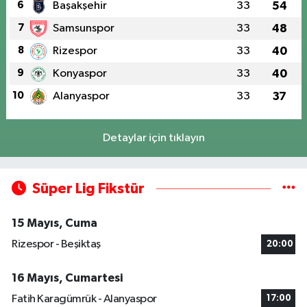
6
Başakşehir
33
54
7
Samsunspor
33
48
8
Rizespor
33
40
9
Konyaspor
33
40
10
Alanyaspor
33
37
Detaylar için tıklayın
Süper Lig Fikstür
15 Mayıs, Cuma
Rizespor - Beşiktaş
20:00
16 Mayıs, Cumartesi
Fatih Karagümrük - Alanyaspor
17:00