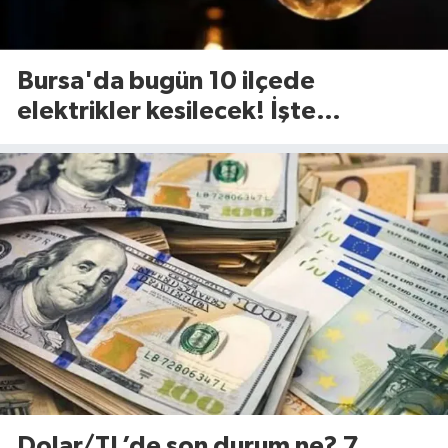
Bursa'da bugün 10 ilçede
elektrikler kesilecek! İşte
etkilenecek ilçeler...(7 Ağustos
Cuma)
Dolar/TL’de son durum ne? 7