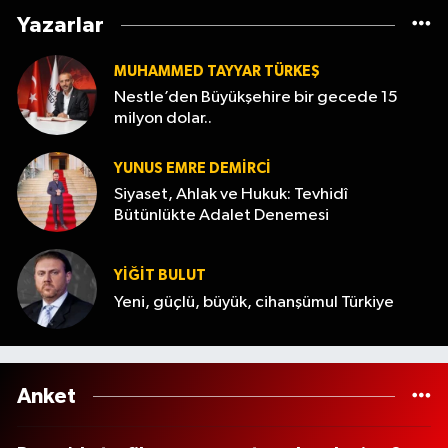
Yazarlar
MUHAMMED TAYYAR TÜRKEŞ
Nestle’den Büyükşehire bir gecede 15
milyon dolar..
YUNUS EMRE DEMIRCI
Siyaset, Ahlak ve Hukuk: Tevhidî
Bütünlükte Adalet Denemesi
YİĞİT BULUT
Yeni, güçlü, büyük, cihanşümul Türkiye
Anket