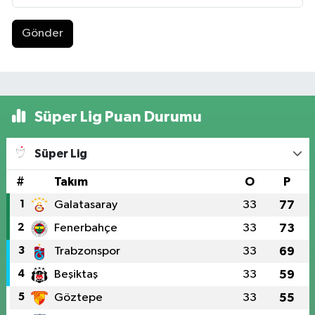
Gönder
Süper Lig Puan Durumu
Süper Lig
#
Takım
O
P
1
Galatasaray
33
77
2
Fenerbahçe
33
73
3
Trabzonspor
33
69
4
Beşiktaş
33
59
5
Göztepe
33
55