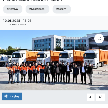
Sağlık
#Antalya
#Muratpaşa
#Yatırım
Siyaset
10.01.2025 - 13:03
YAYINLANMA
Spor
Teknoloji
Türkiye
Paylaş
-
+
A
A