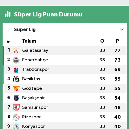
Süper Lig Puan Durumu
Süper Lig
#
Takım
O
P
1
Galatasaray
33
77
2
Fenerbahçe
33
73
3
Trabzonspor
33
69
4
Beşiktaş
33
59
5
Göztepe
33
55
6
Başakşehir
33
54
7
Samsunspor
33
48
8
Rizespor
33
40
9
Konyaspor
33
40