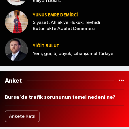
milyon dolar..
YUNUS EMRE DEMIRCI
Siyaset, Ahlak ve Hukuk: Tevhidî
Bütünlükte Adalet Denemesi
YİĞİT BULUT
Yeni, güçlü, büyük, cihanşümul Türkiye
Anket
Bursa'da trafik sorununun temel nedeni ne?
Ankete Katıl