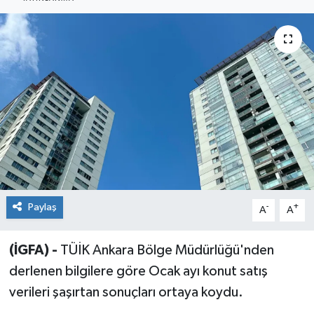
Sağlık
Siyaset
Spor
Teknoloji
Türkiye
Paylaş
-
+
A
A
(İGFA) -
TÜİK Ankara Bölge Müdürlüğü'nden
derlenen bilgilere göre Ocak ayı konut satış
verileri şaşırtan sonuçları ortaya koydu.