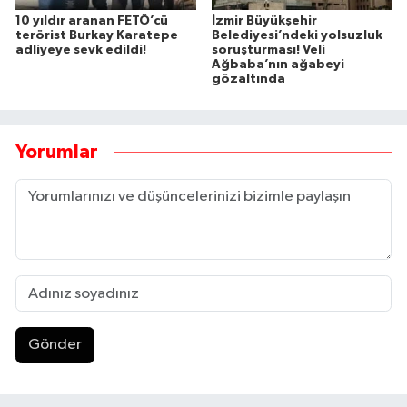
10 yıldır aranan FETÖ’cü
İzmir Büyükşehir
terörist Burkay Karatepe
Belediyesi’ndeki yolsuzluk
adliyeye sevk edildi!
soruşturması! Veli
Ağbaba’nın ağabeyi
gözaltında
Yorumlar
Gönder