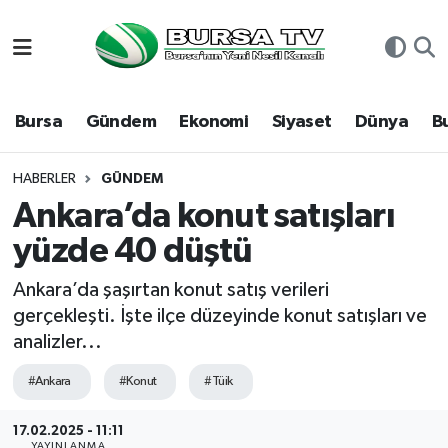
Asayiş
Nöbetçi Eczaneler
Bursa
Gündem
Ekonomi
Siyaset
Dünya
B
Bursa
Hava Durumu
Dünya
Namaz Vakitleri
HABERLER
GÜNDEM
Ankara’da konut satışları
Eğitim
Trafik Durumu
yüzde 40 düştü
Ekonomi
Süper Lig Puan Durumu ve Fikstür
Ankara’da şaşırtan konut satış verileri
gerçekleşti. İşte ilçe düzeyinde konut satışları ve
Genel
Tüm Manşetler
analizler...
Gündem
Son Dakika Haberleri
#Ankara
#Konut
#Tüik
Magazin
Haber Arşivi
17.02.2025 - 11:11
YAYINLANMA