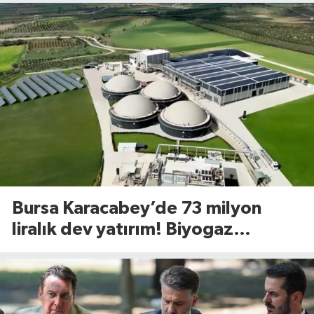
Bursa Karacabey’de 73 milyon
liralık dev yatırım! Biyogaz
tesisinde kapasite 545 tona
yükseliyor