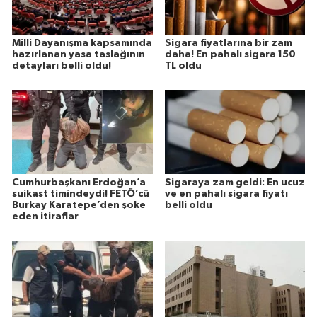
Milli Dayanışma kapsamında
Sigara fiyatlarına bir zam
hazırlanan yasa taslağının
daha! En pahalı sigara 150
detayları belli oldu!
TL oldu
Cumhurbaşkanı Erdoğan’a
Sigaraya zam geldi: En ucuz
suikast timindeydi! FETÖ’cü
ve en pahalı sigara fiyatı
Burkay Karatepe’den şoke
belli oldu
eden itiraflar