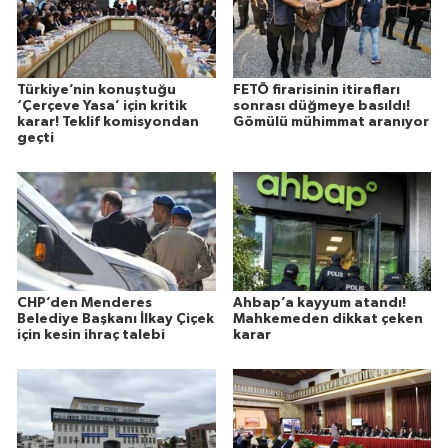
Türkiye’nin konuştuğu
FETÖ firarisinin itirafları
‘Çerçeve Yasa’ için kritik
sonrası düğmeye basıldı!
karar! Teklif komisyondan
Gömülü mühimmat aranıyor
geçti
CHP’den Menderes
Ahbap’a kayyum atandı!
Belediye Başkanı İlkay Çiçek
Mahkemeden dikkat çeken
için kesin ihraç talebi
karar