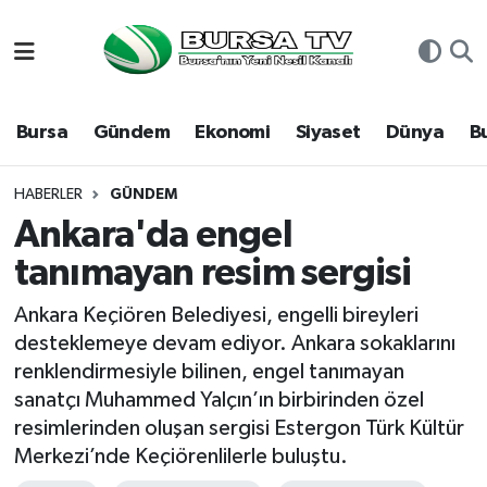
Asayiş
Nöbetçi Eczaneler
Bursa
Gündem
Ekonomi
Siyaset
Dünya
B
Bursa
Hava Durumu
Dünya
Namaz Vakitleri
HABERLER
GÜNDEM
Ankara'da engel
Eğitim
Trafik Durumu
tanımayan resim sergisi
Ekonomi
Süper Lig Puan Durumu ve Fikstür
Ankara Keçiören Belediyesi, engelli bireyleri
desteklemeye devam ediyor. Ankara sokaklarını
Genel
Tüm Manşetler
renklendirmesiyle bilinen, engel tanımayan
sanatçı Muhammed Yalçın’ın birbirinden özel
Gündem
Son Dakika Haberleri
resimlerinden oluşan sergisi Estergon Türk Kültür
Merkezi’nde Keçiörenlilerle buluştu.
Magazin
Haber Arşivi