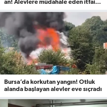
an! Alevlere müdahale eden itfaiye
eri yaralandı
Bursa’da korkutan yangın! Otluk
alanda başlayan alevler eve sıçradı