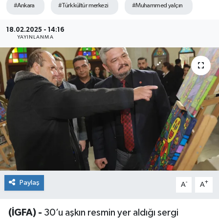
#Ankara
#Türk kültür merkezi
#Muhammed yalçın
Sağlık
18.02.2025 - 14:16
YAYINLANMA
Siyaset
Spor
Teknoloji
Türkiye
Paylaş
-
+
A
A
(İGFA) -
30’u aşkın resmin yer aldığı sergi