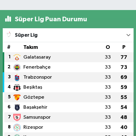
Süper Lig Puan Durumu
Süper Lig
#
Takım
O
P
1
Galatasaray
33
77
2
Fenerbahçe
33
73
3
Trabzonspor
33
69
4
Beşiktaş
33
59
5
Göztepe
33
55
6
Başakşehir
33
54
7
Samsunspor
33
48
8
Rizespor
33
40