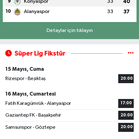
9
Konyaspor
33
40
10
Alanyaspor
33
37
Detaylar için tıklayın
Süper Lig Fikstür
15 Mayıs, Cuma
Rizespor - Beşiktaş
20:00
16 Mayıs, Cumartesi
Fatih Karagümrük - Alanyaspor
17:00
Gaziantep FK - Başakşehir
20:00
Samsunspor - Göztepe
20:00