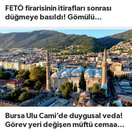
FETÖ firarisinin itirafları sonrası
düğmeye basıldı! Gömülü
mühimmat aranıyor
Bursa Ulu Cami’de duygusal veda!
Görev yeri değişen müftü cemaate