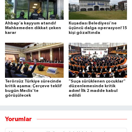
Ahbap’a kayyum atandı!
Kuşadası Belediyesi'ne
Mahkemeden dikkat çeken
üçüncü dalga operasyon! 15
karar
kişi gözaltında
Terörsüz Türkiye sürecinde
"Suça sürüklenen çocuklar"
kritik aşama: Çerçeve teklif
düzenlemesinde kritik
bugün Meclis’te
adım! İlk 2 madde kabul
görüşülecek
edildi
Yorumlar