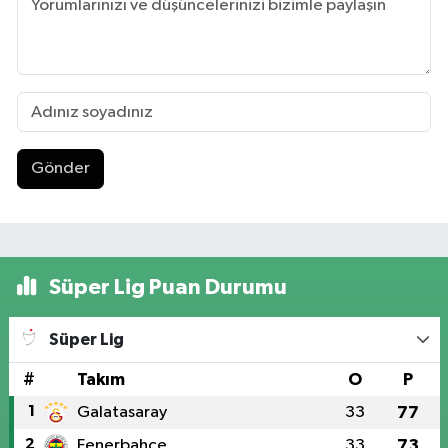
Gönder
Süper Lig Puan Durumu
Süper Lig
#
Takım
O
P
1
Galatasaray
33
77
2
Fenerbahçe
33
73