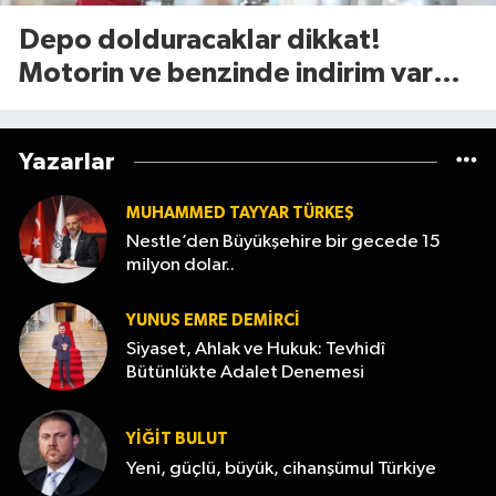
Depo dolduracaklar dikkat!
Motorin ve benzinde indirim var
mı? (7 Ağustos 2026
Yazarlar
MUHAMMED TAYYAR TÜRKEŞ
Nestle’den Büyükşehire bir gecede 15
milyon dolar..
YUNUS EMRE DEMIRCI
Siyaset, Ahlak ve Hukuk: Tevhidî
Bütünlükte Adalet Denemesi
YİĞİT BULUT
Yeni, güçlü, büyük, cihanşümul Türkiye