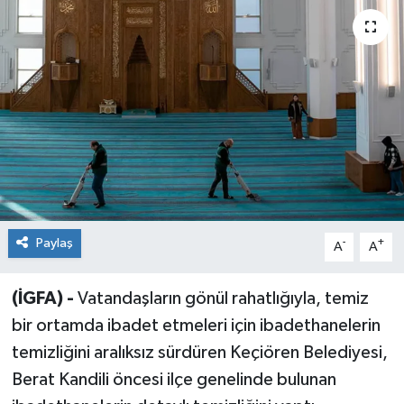
Sağlık
Siyaset
Spor
Teknoloji
Türkiye
Paylaş
-
+
A
A
(İGFA) -
Vatandaşların gönül rahatlığıyla, temiz
bir ortamda ibadet etmeleri için ibadethanelerin
temizliğini aralıksız sürdüren Keçiören Belediyesi,
Berat Kandili öncesi ilçe genelinde bulunan