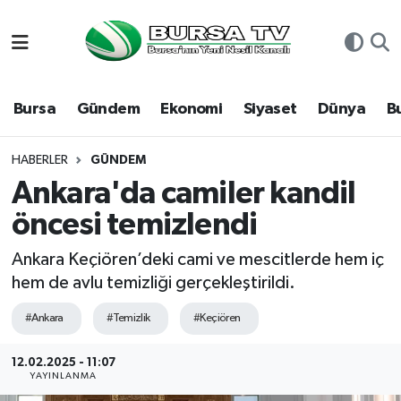
Asayiş
Nöbetçi Eczaneler
Bursa
Gündem
Ekonomi
Siyaset
Dünya
B
Bursa
Hava Durumu
Dünya
Namaz Vakitleri
HABERLER
GÜNDEM
Ankara'da camiler kandil
Eğitim
Trafik Durumu
öncesi temizlendi
Ekonomi
Süper Lig Puan Durumu ve Fikstür
Ankara Keçiören’deki cami ve mescitlerde hem iç
hem de avlu temizliği gerçekleştirildi.
Genel
Tüm Manşetler
#Ankara
#Temizlik
#Keçiören
Gündem
Son Dakika Haberleri
12.02.2025 - 11:07
YAYINLANMA
Magazin
Haber Arşivi