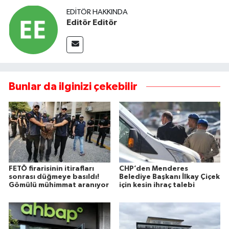
EDITÖR HAKKINDA
Editör Editör
Bunlar da ilginizi çekebilir
FETÖ firarisinin itirafları
CHP’den Menderes
sonrası düğmeye basıldı!
Belediye Başkanı İlkay Çiçek
Gömülü mühimmat aranıyor
için kesin ihraç talebi