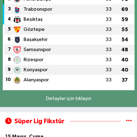
3
Trabzonspor
33
69
4
Beşiktaş
33
59
5
Göztepe
33
55
6
Başakşehir
33
54
7
Samsunspor
33
48
8
Rizespor
33
40
9
Konyaspor
33
40
10
Alanyaspor
33
37
Detaylar için tıklayın
Süper Lig Fikstür
15 Mayıs, Cuma