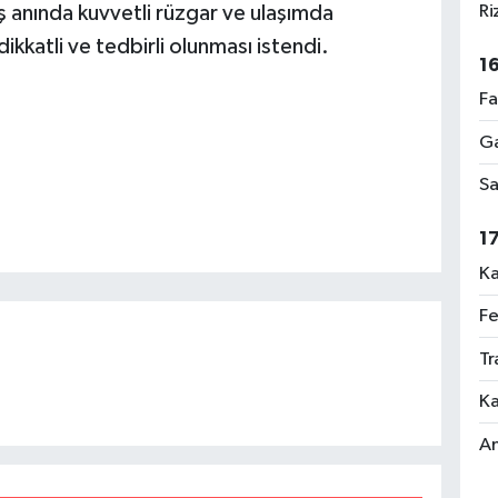
Ri
ış anında kuvvetli rüzgar ve ulaşımda
ikkatli ve tedbirli olunması istendi.
1
Fa
Ga
Sa
1
Ka
Fe
Tr
Ka
An