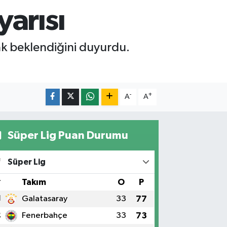
yarısı
nak beklendiğini duyurdu.
-
+
A
A
Süper Lig Puan Durumu
Süper Lig
#
Takım
O
P
1
Galatasaray
33
77
2
Fenerbahçe
33
73