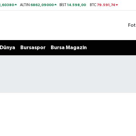
1,60380
6862,09000
14.598,00
79.591,74
ALTIN
BİST
BTC
Fot
Dünya
Bursaspor
Bursa Magazin