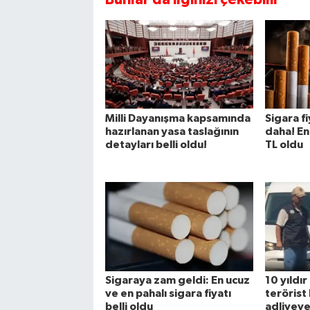
Milli Dayanışma kapsamında
Sigara f
hazırlanan yasa taslağının
daha! En
detayları belli oldu!
TL oldu
Sigaraya zam geldi: En ucuz
10 yıldı
ve en pahalı sigara fiyatı
terörist
belli oldu
adliyeye