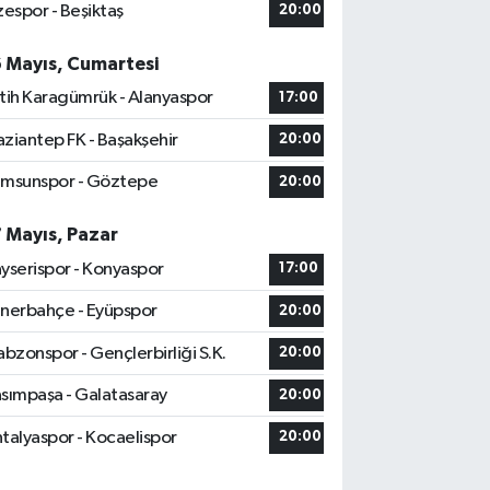
zespor - Beşiktaş
20:00
6 Mayıs, Cumartesi
tih Karagümrük - Alanyaspor
17:00
ziantep FK - Başakşehir
20:00
msunspor - Göztepe
20:00
7 Mayıs, Pazar
yserispor - Konyaspor
17:00
nerbahçe - Eyüpspor
20:00
abzonspor - Gençlerbirliği S.K.
20:00
sımpaşa - Galatasaray
20:00
talyaspor - Kocaelispor
20:00