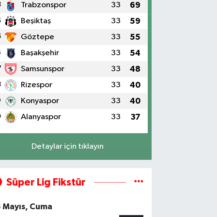
3
Trabzonspor
33
69
4
Beşiktaş
33
59
5
Göztepe
33
55
6
Başakşehir
33
54
7
Samsunspor
33
48
8
Rizespor
33
40
9
Konyaspor
33
40
0
Alanyaspor
33
37
Detaylar için tıklayın
Süper Lig Fikstür
5 Mayıs, Cuma