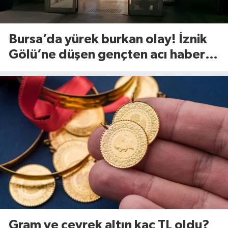
Bursa’da yürek burkan olay! İznik
Gölü’ne düşen gençten acı haber
geldi
Gram ve çeyrek altın kaç TL oldu?