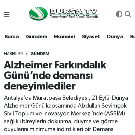
Asayiş
Nöbetçi Eczaneler
Bursa
Gündem
Ekonomi
Siyaset
Dünya
B
Bursa
Hava Durumu
Dünya
Namaz Vakitleri
HABERLER
GÜNDEM
Alzheimer Farkındalık
Eğitim
Trafik Durumu
Günü’nde demansı
deneyimlediler
Ekonomi
Süper Lig Puan Durumu ve Fikstür
Antalya’da Muratpaşa Belediyesi, 21 Eylül Dünya
Genel
Tüm Manşetler
Alzheimer Günü kapsamında Abdullah Sevimçok
Sivil Toplum ve İnovasyon Merkezi’nde (ASSİM)
Gündem
Son Dakika Haberleri
sağlıklı bireylerin dokunma, duyma ve görme
duyularını minimuma indirdikleri bir Demans
Magazin
Haber Arşivi