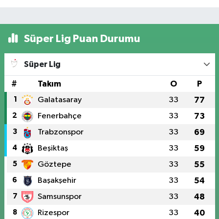
Süper Lig Puan Durumu
Süper Lig
#
Takım
O
P
1
Galatasaray
33
77
2
Fenerbahçe
33
73
3
Trabzonspor
33
69
4
Beşiktaş
33
59
5
Göztepe
33
55
6
Başakşehir
33
54
7
Samsunspor
33
48
8
Rizespor
33
40