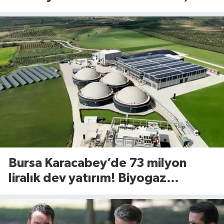
uyguladığı yöntem dikkat çekti
Bursa Karacabey’de 73 milyon
liralık dev yatırım! Biyogaz
tesisinde kapasite 545 tona
yükseliyor