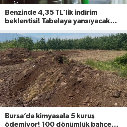
Benzinde 4,35 TL’lik indirim
beklentisi! Tabelaya yansıyacak
mı?
Bursa’da kimyasala 5 kuruş
ödemiyor! 100 dönümlük bahçede