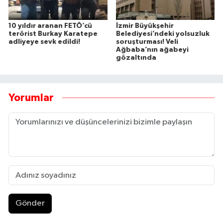
10 yıldır aranan FETÖ’cü
İzmir Büyükşehir
terörist Burkay Karatepe
Belediyesi’ndeki yolsuzluk
adliyeye sevk edildi!
soruşturması! Veli
Ağbaba’nın ağabeyi
gözaltında
Yorumlar
Gönder