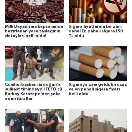
Milli Dayanışma kapsamında
Sigara fiyatlarına bir zam
hazırlanan yasa taslağının
daha! En pahalı sigara 150
detayları belli oldu!
TL oldu
Cumhurbaşkanı Erdoğan’a
Sigaraya zam geldi: En ucuz
suikast timindeydi! FETÖ’cü
ve en pahalı sigara fiyatı
Burkay Karatepe’den şoke
belli oldu
eden itiraflar