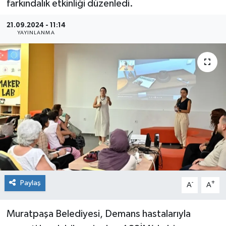
farkındalık etkinliği düzenledi.
Sağlık
21.09.2024 - 11:14
YAYINLANMA
Siyaset
Spor
Teknoloji
Türkiye
Paylaş
-
+
A
A
Muratpaşa Belediyesi, Demans hastalarıyla