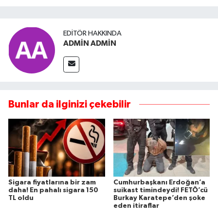
EDITÖR HAKKINDA
ADMİN ADMİN
Bunlar da ilginizi çekebilir
Sigara fiyatlarına bir zam
Cumhurbaşkanı Erdoğan’a
daha! En pahalı sigara 150
suikast timindeydi! FETÖ’cü
TL oldu
Burkay Karatepe’den şoke
eden itiraflar