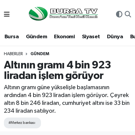
Asayiş
Nöbetçi Eczaneler
Bursa
Gündem
Ekonomi
Siyaset
Dünya
B
Bursa
Hava Durumu
Dünya
Namaz Vakitleri
HABERLER
GÜNDEM
Altının gramı 4 bin 923
Eğitim
Trafik Durumu
liradan işlem görüyor
Ekonomi
Süper Lig Puan Durumu ve Fikstür
Altının gramı güne yükselişle başlamasının
ardından 4 bin 923 liradan işlem görüyor. Çeyrek
Genel
Tüm Manşetler
altın 8 bin 246 liradan, cumhuriyet altını ise 33 bin
234 liradan satılıyor.
Gündem
Son Dakika Haberleri
#Merkez bankası
Magazin
Haber Arşivi