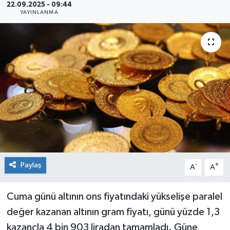
22.09.2025 - 09:44
YAYINLANMA
Sağlık
Siyaset
Spor
Teknoloji
Türkiye
Paylaş
-
+
A
A
Cuma günü altının ons fiyatındaki yükselişe paralel
değer kazanan altının gram fiyatı, günü yüzde 1,3
kazançla 4 bin 903 liradan tamamladı. Güne