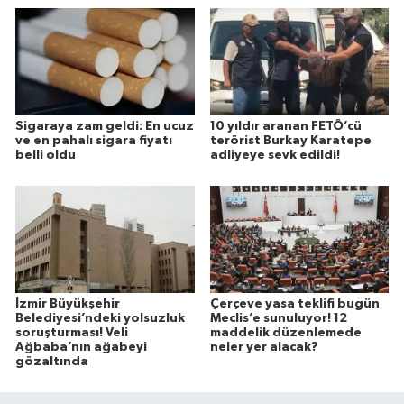
Sigaraya zam geldi: En ucuz
10 yıldır aranan FETÖ’cü
ve en pahalı sigara fiyatı
terörist Burkay Karatepe
belli oldu
adliyeye sevk edildi!
İzmir Büyükşehir
Çerçeve yasa teklifi bugün
Belediyesi’ndeki yolsuzluk
Meclis’e sunuluyor! 12
soruşturması! Veli
maddelik düzenlemede
Ağbaba’nın ağabeyi
neler yer alacak?
gözaltında