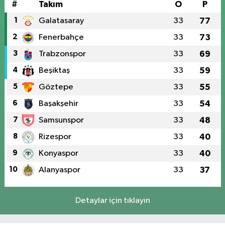
#
Takım
O
P
1
Galatasaray
33
77
2
Fenerbahçe
33
73
3
Trabzonspor
33
69
4
Beşiktaş
33
59
5
Göztepe
33
55
6
Başakşehir
33
54
7
Samsunspor
33
48
8
Rizespor
33
40
9
Konyaspor
33
40
10
Alanyaspor
33
37
Detaylar için tıklayın