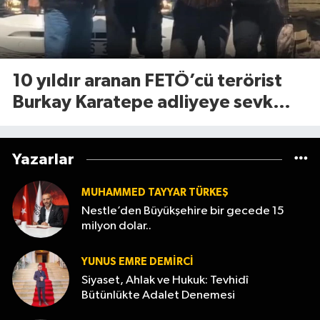
10 yıldır aranan FETÖ’cü terörist
Burkay Karatepe adliyeye sevk
edildi!
Yazarlar
MUHAMMED TAYYAR TÜRKEŞ
Nestle’den Büyükşehire bir gecede 15
milyon dolar..
YUNUS EMRE DEMIRCI
Siyaset, Ahlak ve Hukuk: Tevhidî
Bütünlükte Adalet Denemesi