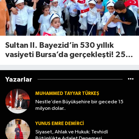
Sultan II. Bayezid’in 530 yıllık
vasiyeti Bursa’da gerçekleşti! 25
çocuk için Tophane’de sünnet
şöleni
Yazarlar
MUHAMMED TAYYAR TÜRKEŞ
Nestle’den Büyükşehire bir gecede 15
milyon dolar..
YUNUS EMRE DEMIRCI
Siyaset, Ahlak ve Hukuk: Tevhidî
Bütünlükte Adalet Denemesi