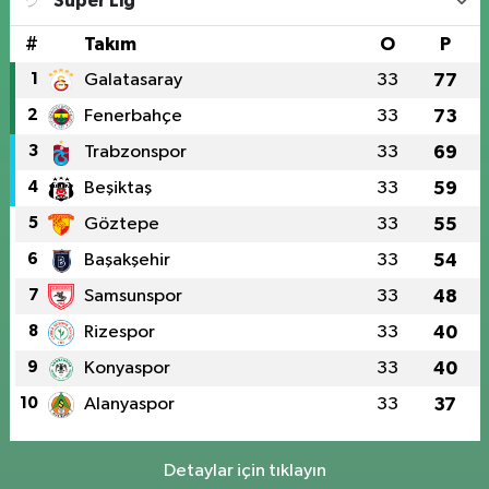
Süper Lig
#
Takım
O
P
1
Galatasaray
33
77
2
Fenerbahçe
33
73
3
Trabzonspor
33
69
4
Beşiktaş
33
59
5
Göztepe
33
55
6
Başakşehir
33
54
7
Samsunspor
33
48
8
Rizespor
33
40
9
Konyaspor
33
40
10
Alanyaspor
33
37
Detaylar için tıklayın