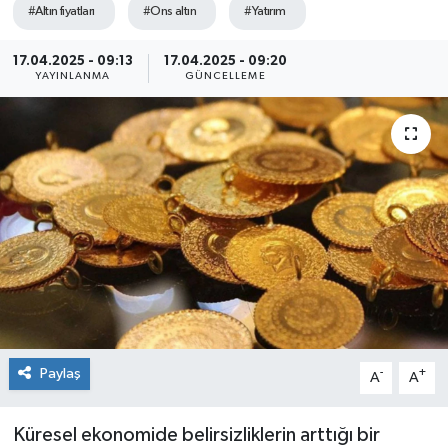
#Altın fiyatları
#Ons altın
#Yatırım
Sağlık
17.04.2025 - 09:13
17.04.2025 - 09:20
YAYINLANMA
GÜNCELLEME
Siyaset
Spor
Teknoloji
Türkiye
Paylaş
-
+
A
A
Küresel ekonomide belirsizliklerin arttığı bir