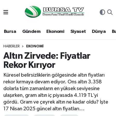
Asayiş
Nöbetçi Eczaneler
Bursa
Gündem
Ekonomi
Siyaset
Dünya
B
Bursa
Hava Durumu
Dünya
Namaz Vakitleri
HABERLER
EKONOMI
Altın Zirvede: Fiyatlar
Eğitim
Trafik Durumu
Rekor Kırıyor
Ekonomi
Süper Lig Puan Durumu ve Fikstür
Küresel belirsizliklerin gölgesinde altın fiyatları
rekor kırmaya devam ediyor. Ons altın 3.358
Genel
Tüm Manşetler
dolarla tüm zamanların en yüksek seviyesine
ulaşırken, gram altın iç piyasada 4.119 TL’yi
Gündem
Son Dakika Haberleri
gördü. Gram ve çeyrek altın ne kadar oldu? İşte
17 Nisan 2025 güncel altın fiyatları...
Magazin
Haber Arşivi