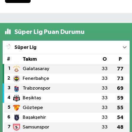
Süper Lig Puan Durumu
Süper Lig
#
Takım
O
P
1
Galatasaray
33
77
2
Fenerbahçe
33
73
3
Trabzonspor
33
69
4
Beşiktaş
33
59
5
Göztepe
33
55
6
Başakşehir
33
54
7
Samsunspor
33
48