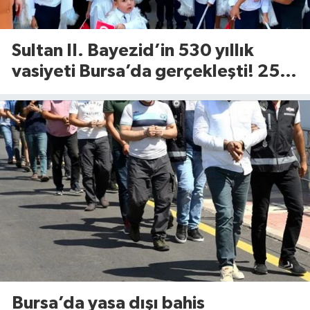
Sultan II. Bayezid’in 530 yıllık
vasiyeti Bursa’da gerçekleşti! 25
çocuk için Tophane’de sünnet
şöleni
Bursa’da yasa dışı bahis