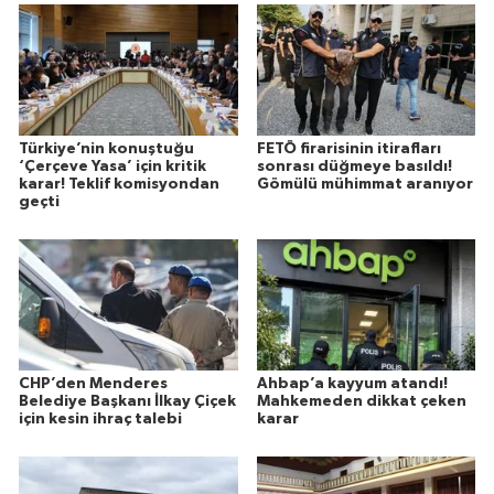
Türkiye’nin konuştuğu
FETÖ firarisinin itirafları
‘Çerçeve Yasa’ için kritik
sonrası düğmeye basıldı!
karar! Teklif komisyondan
Gömülü mühimmat aranıyor
geçti
CHP’den Menderes
Ahbap’a kayyum atandı!
Belediye Başkanı İlkay Çiçek
Mahkemeden dikkat çeken
için kesin ihraç talebi
karar