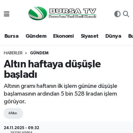
Asayiş
Nöbetçi Eczaneler
Bursa
Gündem
Ekonomi
Siyaset
Dünya
B
Bursa
Hava Durumu
Dünya
Namaz Vakitleri
HABERLER
GÜNDEM
Altın haftaya düşüşle
Eğitim
Trafik Durumu
başladı
Ekonomi
Süper Lig Puan Durumu ve Fikstür
Altının gramı haftanın ilk işlem gününe düşüşle
başlamasının ardından 5 bin 528 liradan işlem
Genel
Tüm Manşetler
görüyor.
Gündem
Son Dakika Haberleri
#Altın
Magazin
Haber Arşivi
24.11.2025 - 09:32
YAYINLANMA