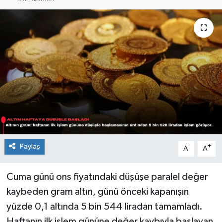
Sağlık
Siyaset
Spor
Teknoloji
Türkiye
Paylaş
-
+
A
A
Cuma günü ons fiyatındaki düşüşe paralel değer
kaybeden gram altın, günü önceki kapanışın
yüzde 0,1 altında 5 bin 544 liradan tamamladı.
Haftanın ilk işlem gününe değer kaybıyla başlayan