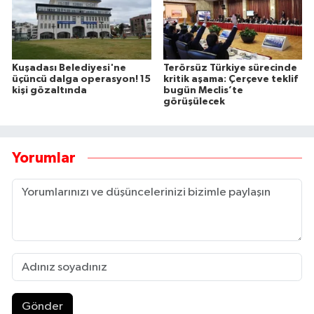
Kuşadası Belediyesi'ne
Terörsüz Türkiye sürecinde
üçüncü dalga operasyon! 15
kritik aşama: Çerçeve teklif
kişi gözaltında
bugün Meclis’te
görüşülecek
Yorumlar
Gönder