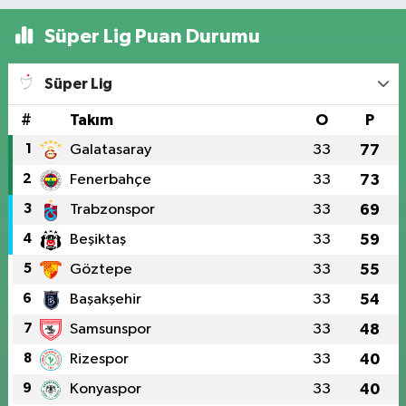
Süper Lig Puan Durumu
Süper Lig
#
Takım
O
P
1
Galatasaray
33
77
2
Fenerbahçe
33
73
3
Trabzonspor
33
69
4
Beşiktaş
33
59
5
Göztepe
33
55
6
Başakşehir
33
54
7
Samsunspor
33
48
8
Rizespor
33
40
9
Konyaspor
33
40