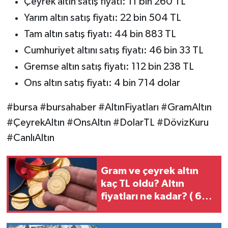
Çeyrek altın satış fiyatı: 11 bin 260 TL
Yarım altın satış fiyatı: 22 bin 504 TL
Tam altın satış fiyatı: 44 bin 883 TL
Cumhuriyet altını satış fiyatı: 46 bin 33 TL
Gremse altın satış fiyatı: 112 bin 238 TL
Ons altın satış fiyatı: 4 bin 714 dolar
#bursa #bursahaber #AltınFiyatları #GramAltın
#ÇeyrekAltın #OnsAltın #DolarTL #DövizKuru
#CanlıAltın
Gram ve çeyrek altın
kaç TL oldu? Altın
fiyatları ne kadar? ( 6
Ağustos 2026)