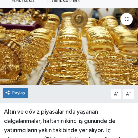
YAYINLANMA
OKUNMA SÜRESI
Sağlık
Siyaset
Spor
Teknoloji
Türkiye
Paylaş
-
+
A
A
Altın ve döviz piyasalarında yaşanan
dalgalanmalar, haftanın ikinci iş gününde de
yatırımcıların yakın takibinde yer alıyor. İç