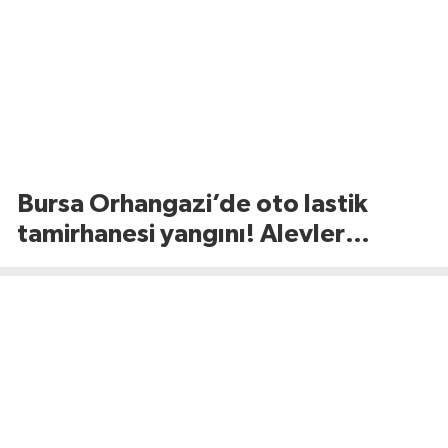
Bursa Orhangazi’de oto lastik
tamirhanesi yangını! Alevler
ekiplerin müdahalesiyle
söndürüldü