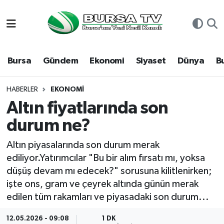
Asayiş
Nöbetçi Eczaneler
Bursa
Gündem
Ekonomi
Siyaset
Dünya
B
Bursa
Hava Durumu
Dünya
Namaz Vakitleri
HABERLER
EKONOMI
Altın fiyatlarında son
Eğitim
Trafik Durumu
durum ne?
Ekonomi
Süper Lig Puan Durumu ve Fikstür
Altın piyasalarında son durum merak
ediliyor.Yatırımcılar "Bu bir alım fırsatı mı, yoksa
Genel
Tüm Manşetler
düşüş devam mı edecek?" sorusuna kilitlenirken;
işte ons, gram ve çeyrek altında günün merak
Gündem
Son Dakika Haberleri
edilen tüm rakamları ve piyasadaki son durum...
Magazin
Haber Arşivi
12.05.2026 - 09:08
1 DK