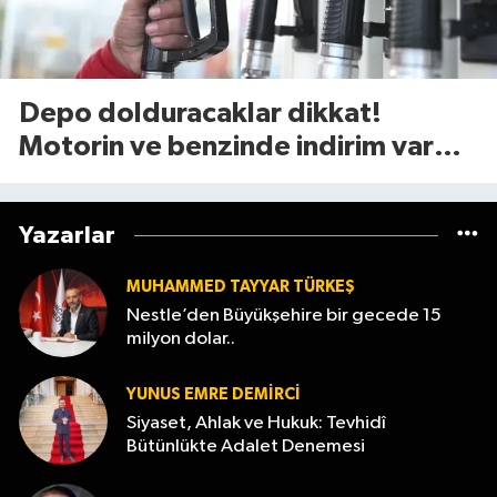
Depo dolduracaklar dikkat!
Motorin ve benzinde indirim var
mı? (7 Ağustos 2026
Yazarlar
MUHAMMED TAYYAR TÜRKEŞ
Nestle’den Büyükşehire bir gecede 15
milyon dolar..
YUNUS EMRE DEMIRCI
Siyaset, Ahlak ve Hukuk: Tevhidî
Bütünlükte Adalet Denemesi