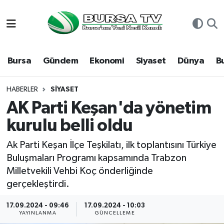
Asayiş
Nöbetçi Eczaneler
Bursa
Gündem
Ekonomi
Siyaset
Dünya
B
Bursa
Hava Durumu
Dünya
Namaz Vakitleri
HABERLER
SIYASET
AK Parti Keşan'da yönetim
Eğitim
Trafik Durumu
kurulu belli oldu
Ekonomi
Süper Lig Puan Durumu ve Fikstür
Ak Parti Keşan İlçe Teşkilatı, ilk toplantısını Türkiye
Buluşmaları Programı kapsamında Trabzon
Genel
Tüm Manşetler
Milletvekili Vehbi Koç önderliğinde
gerçekleştirdi.
Gündem
Son Dakika Haberleri
17.09.2024 - 09:46
17.09.2024 - 10:03
YAYINLANMA
GÜNCELLEME
Magazin
Haber Arşivi