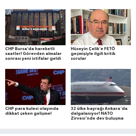
CHP Bursa’da hareketli
Hüseyin Çelik’e FETÖ
saatler! Görevden almalar
geçmişiyle ilgili kritik
sonrası yeni istifalar geldi
sorular
CHP para kulesi olayında
32 ülke bayrağı Ankara'da
dikkat çeken gelişme!
dalgalanıyor! NATO
Zirvesi'nde dev buluşma