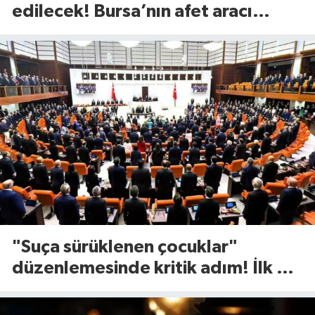
edilecek! Bursa’nın afet aracı
görücüye çıktı
"Suça sürüklenen çocuklar"
düzenlemesinde kritik adım! İlk 2
madde kabul edildi