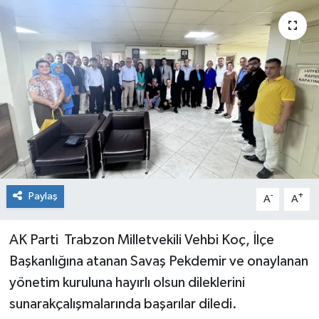
Sağlık
Siyaset
Spor
Teknoloji
Türkiye
Paylaş
-
+
A
A
AK Parti Trabzon Milletvekili Vehbi Koç, İlçe
Başkanlığına atanan Savaş Pekdemir ve onaylanan
yönetim kuruluna hayırlı olsun dileklerini
sunarakçalışmalarında başarılar diledi.