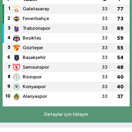
1
Galatasaray
33
77
2
Fenerbahçe
33
73
3
Trabzonspor
33
69
4
Beşiktaş
33
59
5
Göztepe
33
55
6
Başakşehir
33
54
7
Samsunspor
33
48
8
Rizespor
33
40
9
Konyaspor
33
40
10
Alanyaspor
33
37
Detaylar için tıklayın