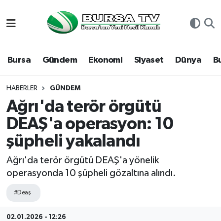
Asayiş
Nöbetçi Eczaneler
Bursa
Gündem
Ekonomi
Siyaset
Dünya
B
Bursa
Hava Durumu
Dünya
Namaz Vakitleri
HABERLER
GÜNDEM
Ağrı'da terör örgütü
Eğitim
Trafik Durumu
DEAŞ'a operasyon: 10
şüpheli yakalandı
Ekonomi
Süper Lig Puan Durumu ve Fikstür
Ağrı'da terör örgütü DEAŞ'a yönelik
Genel
Tüm Manşetler
operasyonda 10 şüpheli gözaltına alındı.
Gündem
Son Dakika Haberleri
#Deaş
Magazin
Haber Arşivi
02.01.2026 - 12:26