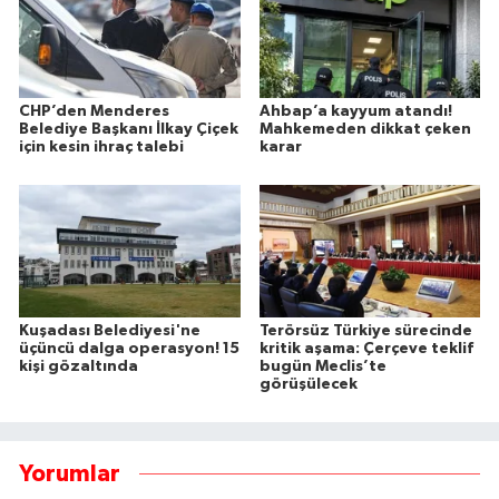
CHP’den Menderes
Ahbap’a kayyum atandı!
Belediye Başkanı İlkay Çiçek
Mahkemeden dikkat çeken
için kesin ihraç talebi
karar
Kuşadası Belediyesi'ne
Terörsüz Türkiye sürecinde
üçüncü dalga operasyon! 15
kritik aşama: Çerçeve teklif
kişi gözaltında
bugün Meclis’te
görüşülecek
Yorumlar