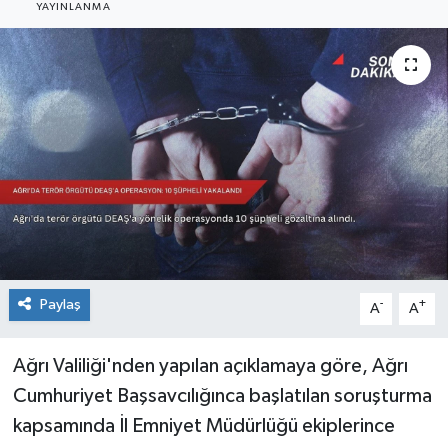
YAYINLANMA
Sağlık
Siyaset
Spor
Teknoloji
Türkiye
Paylaş
-
+
A
A
Ağrı Valiliği'nden yapılan açıklamaya göre, Ağrı
Cumhuriyet Başsavcılığınca başlatılan soruşturma
kapsamında İl Emniyet Müdürlüğü ekiplerince