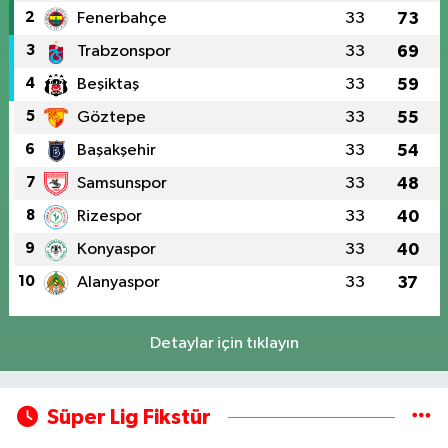
2
Fenerbahçe
33
73
3
Trabzonspor
33
69
4
Beşiktaş
33
59
5
Göztepe
33
55
6
Başakşehir
33
54
7
Samsunspor
33
48
8
Rizespor
33
40
9
Konyaspor
33
40
10
Alanyaspor
33
37
Detaylar için tıklayın
Süper Lig Fikstür