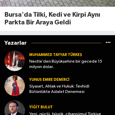
Bursa'da Tilki, Kedi ve Kirpi Aynı
Parkta Bir Araya Geldi
Yazarlar
MUHAMMED TAYYAR TÜRKEŞ
Nestle’den Büyükşehire bir gecede 15
milyon dolar..
YUNUS EMRE DEMIRCI
Siyaset, Ahlak ve Hukuk: Tevhidî
Bütünlükte Adalet Denemesi
YİĞİT BULUT
Yeni, güçlü, büyük, cihanşümul Türkiye