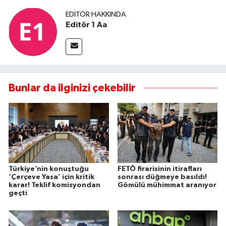
EDITÖR HAKKINDA
Editör 1 Aa
Bunlar da ilginizi çekebilir
Türkiye’nin konuştuğu
FETÖ firarisinin itirafları
‘Çerçeve Yasa’ için kritik
sonrası düğmeye basıldı!
karar! Teklif komisyondan
Gömülü mühimmat aranıyor
geçti