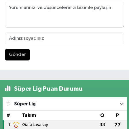
Gönder
Süper Lig Puan Durumu
Süper Lig
#
Takım
O
P
1
Galatasaray
33
77