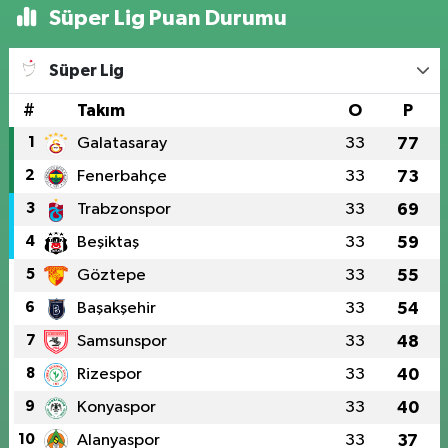
Süper Lig Puan Durumu
Süper Lig
#
Takım
O
P
1
Galatasaray
33
77
2
Fenerbahçe
33
73
3
Trabzonspor
33
69
4
Beşiktaş
33
59
5
Göztepe
33
55
6
Başakşehir
33
54
7
Samsunspor
33
48
8
Rizespor
33
40
9
Konyaspor
33
40
10
Alanyaspor
33
37