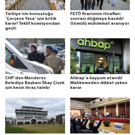
Türkiye’nin konuştuğu
FETÖ firarisinin itirafları
‘Çerçeve Yasa’ için kritik
sonrası düğmeye basıldı!
karar! Teklif komisyondan
Gömülü mühimmat aranıyor
geçti
CHP’den Menderes
Ahbap’a kayyum atandı!
Belediye Başkanı İlkay Çiçek
Mahkemeden dikkat çeken
için kesin ihraç talebi
karar