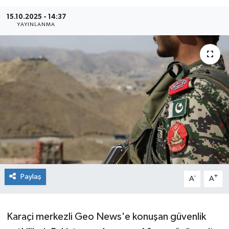
15.10.2025 - 14:37
Sağlık
YAYINLANMA
Siyaset
Spor
Teknoloji
Türkiye
Paylaş
-
+
A
A
Karaçi merkezli Geo News'e konuşan güvenlik