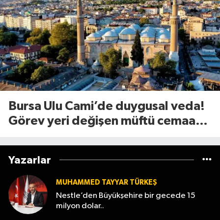
Bursa Ulu Cami’de duygusal veda!
Görev yeri değişen müftü cemaate
böyle seslendi
Yazarlar
MUHAMMED TAYYAR TÜRKEŞ
Nestle’den Büyükşehire bir gecede 15
milyon dolar..