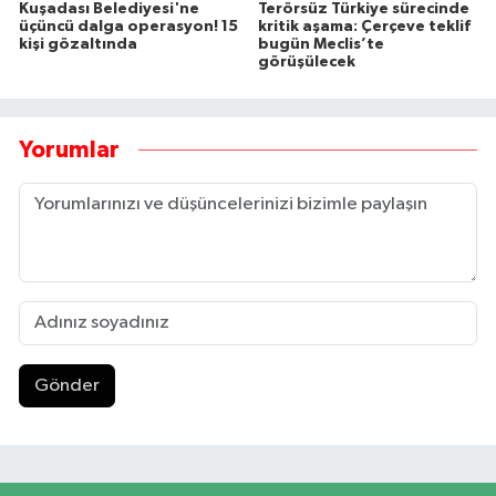
Kuşadası Belediyesi'ne
Terörsüz Türkiye sürecinde
üçüncü dalga operasyon! 15
kritik aşama: Çerçeve teklif
kişi gözaltında
bugün Meclis’te
görüşülecek
Yorumlar
Gönder