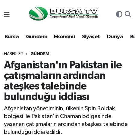
Asayiş
Nöbetçi Eczaneler
Bursa
Gündem
Ekonomi
Siyaset
Dünya
B
Bursa
Hava Durumu
Dünya
Namaz Vakitleri
HABERLER
GÜNDEM
Afganistan'ın Pakistan ile
Eğitim
Trafik Durumu
çatışmaların ardından
ateşkes talebinde
Ekonomi
Süper Lig Puan Durumu ve Fikstür
bulunduğu iddiası
Genel
Tüm Manşetler
Afganistan yönetiminin, ülkenin Spin Boldak
Gündem
Son Dakika Haberleri
bölgesi ile Pakistan’ın Chaman bölgesinde
yaşanan çatışmaların ardından ateşkes talebinde
Magazin
Haber Arşivi
bulunduğu iddia edildi.