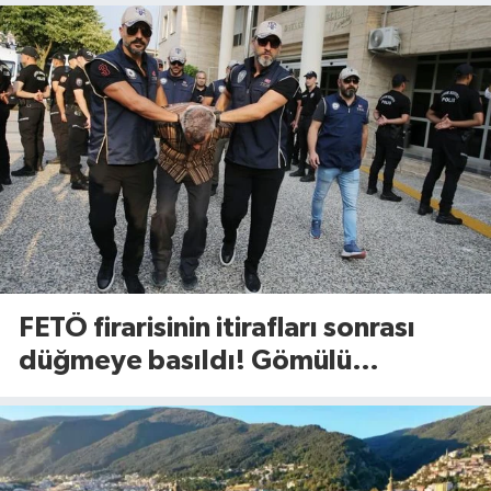
FETÖ firarisinin itirafları sonrası
düğmeye basıldı! Gömülü
mühimmat aranıyor