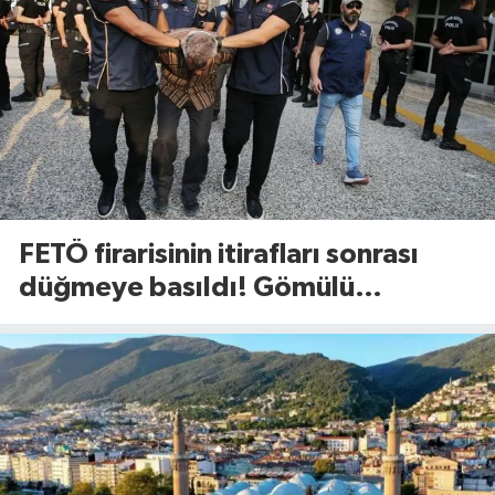
FETÖ firarisinin itirafları sonrası
düğmeye basıldı! Gömülü
mühimmat aranıyor