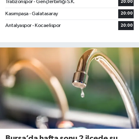
Trabzonspor - Gençlerbirliği S.K.
20:00
Kasımpaşa - Galatasaray
20:00
Antalyaspor - Kocaelispor
20:00
Bursa’da hafta sonu 2 ilçede su