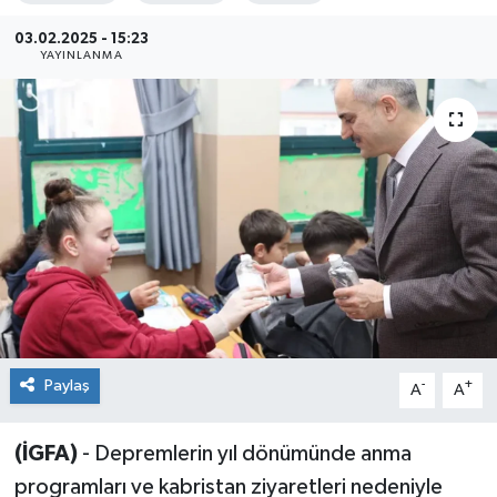
Sağlık
03.02.2025 - 15:23
YAYINLANMA
Siyaset
Spor
Teknoloji
Türkiye
Paylaş
-
+
A
A
(İGFA)
- Depremlerin yıl dönümünde anma
programları ve kabristan ziyaretleri nedeniyle