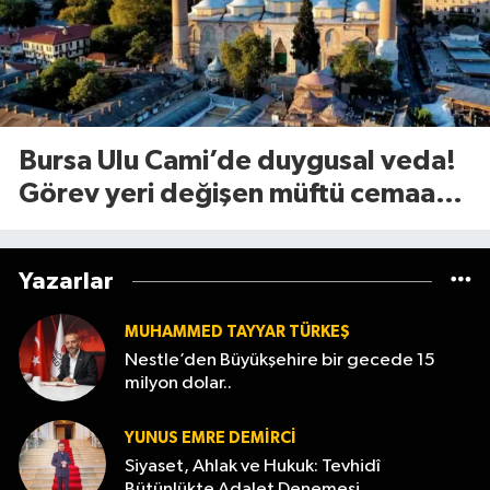
Bursa Ulu Cami’de duygusal veda!
Görev yeri değişen müftü cemaate
böyle seslendi
Yazarlar
MUHAMMED TAYYAR TÜRKEŞ
Nestle’den Büyükşehire bir gecede 15
milyon dolar..
YUNUS EMRE DEMIRCI
Siyaset, Ahlak ve Hukuk: Tevhidî
Bütünlükte Adalet Denemesi