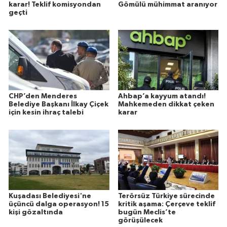
karar! Teklif komisyondan
Gömülü mühimmat aranıyor
geçti
CHP’den Menderes
Ahbap’a kayyum atandı!
Belediye Başkanı İlkay Çiçek
Mahkemeden dikkat çeken
için kesin ihraç talebi
karar
Kuşadası Belediyesi'ne
Terörsüz Türkiye sürecinde
üçüncü dalga operasyon! 15
kritik aşama: Çerçeve teklif
kişi gözaltında
bugün Meclis’te
görüşülecek