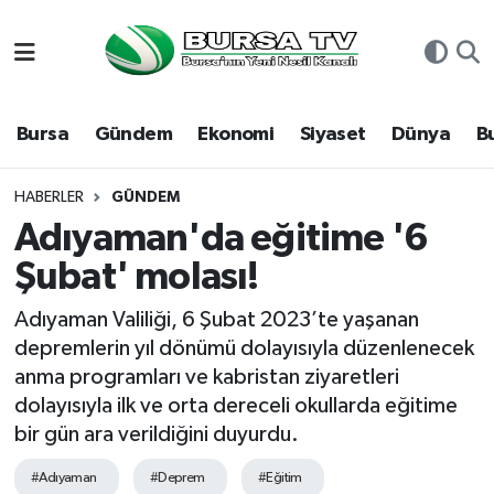
Asayiş
Nöbetçi Eczaneler
Bursa
Gündem
Ekonomi
Siyaset
Dünya
B
Bursa
Hava Durumu
Dünya
Namaz Vakitleri
HABERLER
GÜNDEM
Adıyaman'da eğitime '6
Eğitim
Trafik Durumu
Şubat' molası!
Ekonomi
Süper Lig Puan Durumu ve Fikstür
Adıyaman Valiliği, 6 Şubat 2023’te yaşanan
depremlerin yıl dönümü dolayısıyla düzenlenecek
Genel
Tüm Manşetler
anma programları ve kabristan ziyaretleri
dolayısıyla ilk ve orta dereceli okullarda eğitime
Gündem
Son Dakika Haberleri
bir gün ara verildiğini duyurdu.
Magazin
Haber Arşivi
#Adıyaman
#Deprem
#Eğitim