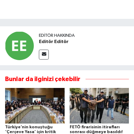
EDITÖR HAKKINDA
Editör Editör
Bunlar da ilginizi çekebilir
Türkiye’nin konuştuğu
FETÖ firarisinin itirafları
‘Çerçeve Yasa’ için kritik
sonrası düğmeye basıldı!