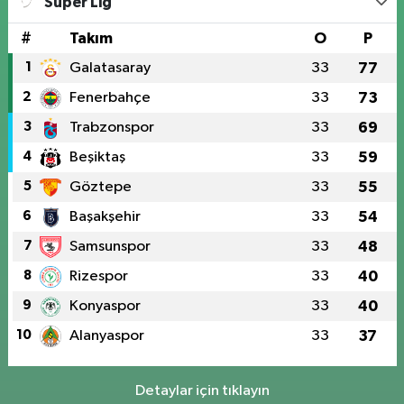
Süper Lig
#
Takım
O
P
1
Galatasaray
33
77
2
Fenerbahçe
33
73
3
Trabzonspor
33
69
4
Beşiktaş
33
59
5
Göztepe
33
55
6
Başakşehir
33
54
7
Samsunspor
33
48
8
Rizespor
33
40
9
Konyaspor
33
40
10
Alanyaspor
33
37
Detaylar için tıklayın