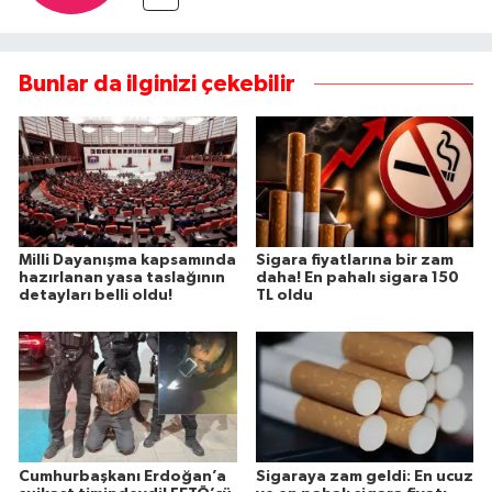
Bunlar da ilginizi çekebilir
Milli Dayanışma kapsamında
Sigara fiyatlarına bir zam
hazırlanan yasa taslağının
daha! En pahalı sigara 150
detayları belli oldu!
TL oldu
Cumhurbaşkanı Erdoğan’a
Sigaraya zam geldi: En ucuz