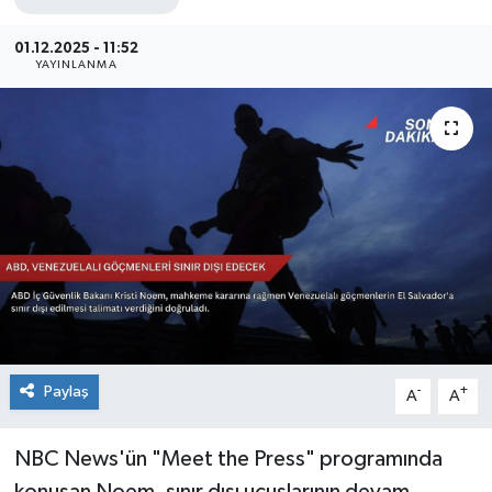
Sağlık
01.12.2025 - 11:52
YAYINLANMA
Siyaset
Spor
Teknoloji
Türkiye
Paylaş
-
+
A
A
NBC News'ün "Meet the Press" programında
konuşan Noem, sınır dışı uçuşlarının devam