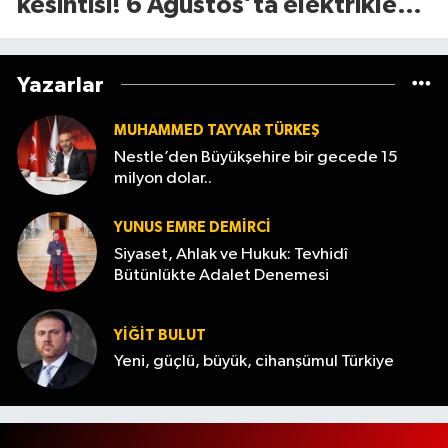
kesintisi! 6 Ağustos’ta elektrikler
ne zaman gelecek?
Yazarlar
MUHAMMED TAYYAR TÜRKEŞ
Nestle’den Büyükşehire bir gecede 15
milyon dolar..
YUNUS EMRE DEMIRCI
Siyaset, Ahlak ve Hukuk: Tevhidî
Bütünlükte Adalet Denemesi
YİĞİT BULUT
Yeni, güçlü, büyük, cihanşümul Türkiye