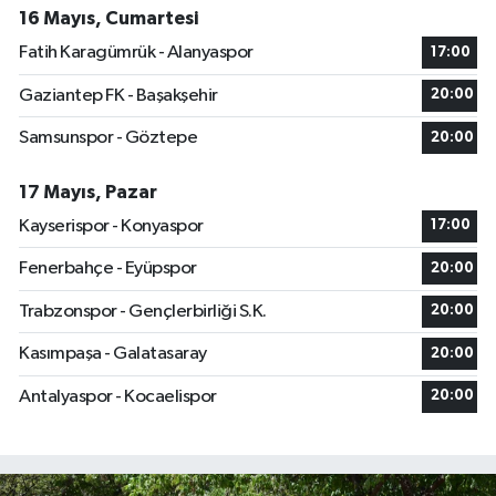
16 Mayıs, Cumartesi
Fatih Karagümrük - Alanyaspor
17:00
Gaziantep FK - Başakşehir
20:00
Samsunspor - Göztepe
20:00
17 Mayıs, Pazar
Kayserispor - Konyaspor
17:00
Fenerbahçe - Eyüpspor
20:00
Trabzonspor - Gençlerbirliği S.K.
20:00
Kasımpaşa - Galatasaray
20:00
Antalyaspor - Kocaelispor
20:00