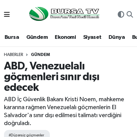
Asayiş
Nöbetçi Eczaneler
Bursa
Gündem
Ekonomi
Siyaset
Dünya
B
Bursa
Hava Durumu
Dünya
Namaz Vakitleri
HABERLER
GÜNDEM
ABD, Venezuelalı
Eğitim
Trafik Durumu
göçmenleri sınır dışı
edecek
Ekonomi
Süper Lig Puan Durumu ve Fikstür
ABD İç Güvenlik Bakanı Kristi Noem, mahkeme
Genel
Tüm Manşetler
kararına rağmen Venezuelalı göçmenlerin El
Salvador'a sınır dışı edilmesi talimatı verdiğini
Gündem
Son Dakika Haberleri
doğruladı.
Magazin
Haber Arşivi
#Düzensiz göçmenler