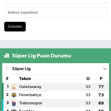
Gönder
Süper Lig Puan Durumu
Süper Lig
#
Takım
O
P
1
Galatasaray
33
77
2
Fenerbahçe
33
73
3
Trabzonspor
33
69