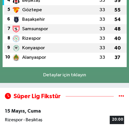
4
Beşiktaş
33
59
5
Göztepe
33
55
6
Başakşehir
33
54
7
Samsunspor
33
48
8
Rizespor
33
40
9
Konyaspor
33
40
10
Alanyaspor
33
37
Detaylar için tıklayın
Süper Lig Fikstür
15 Mayıs, Cuma
Rizespor - Beşiktaş
20:00