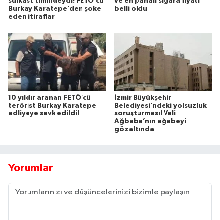
suikast timindeydi! FETÖ’cü
ve en pahalı sigara fiyatı
Burkay Karatepe’den şoke
belli oldu
eden itiraflar
10 yıldır aranan FETÖ’cü
İzmir Büyükşehir
terörist Burkay Karatepe
Belediyesi’ndeki yolsuzluk
adliyeye sevk edildi!
soruşturması! Veli
Ağbaba’nın ağabeyi
gözaltında
Yorumlar