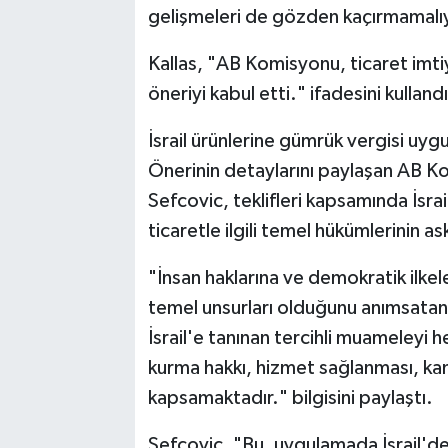
gelişmeleri de gözden kaçırmamalıy
Kallas, "AB Komisyonu, ticaret imtiy
öneriyi kabul etti." ifadesini kullandı
İsrail ürünlerine gümrük vergisi uyg
Önerinin detaylarını paylaşan AB 
Sefcovic, teklifleri kapsamında İsrai
ticaretle ilgili temel hükümlerinin ask
"İnsan haklarına ve demokratik ilkel
temel unsurları olduğunu anımsatan S
İsrail'e tanınan tercihli muameleyi h
kurma hakkı, hizmet sağlanması, kamu
kapsamaktadır." bilgisini paylaştı.
Sefcovic, "Bu, uygulamada İsrail'den