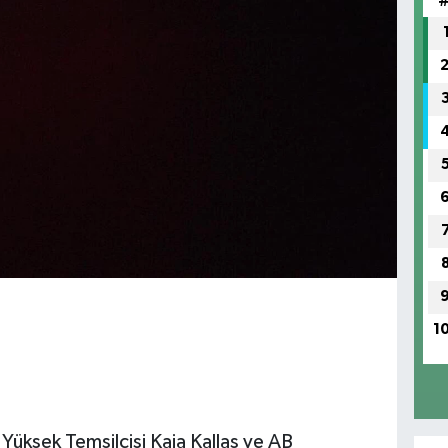
1
ı Yüksek Temsilcisi Kaja Kallas ve AB