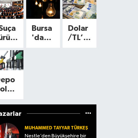
mda
duru
nu
 sona
sonra
Çerçe
2
m ne?
aynı
eğişi
sı 15
ve
atlık
7
anda
or
günlü
teklif
Suça
Bursa
Dolar
rtış!
Ağust
şarj
k süre
bugün
ürükl
'da
/TL’d
negö
os
edilec
başla
Meclis
nen
bugün
e son
’de 3
2026
ek!
dı
’te
ocuk
10
duru
ahal
günce
Bursa’
görüş
ar"
ilçede
m ne?
ede
l altın
nın
ülece
üzen
elektr
7
0
fiyatl
afet
epo
k
emes
ikler
Ağust
ilom
arı...
aracı
oldu
nde
kesile
os
treli
görüc
acakl
ritik
cek!
2026
 yol
üye
r
dım!
İşte
Euro
azarlar
enile
çıktı
ikka
lk 2
etkile
ve
iyor
!
MUHAMMED TAYYAR TÜRKEŞ
madd
necek
döviz
otor
Nestle’den Büyükşehire bir