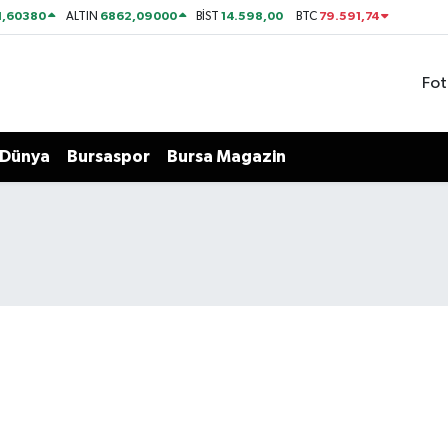
1,60380
6862,09000
14.598,00
79.591,74
ALTIN
BİST
BTC
Fot
Dünya
Bursaspor
Bursa Magazin