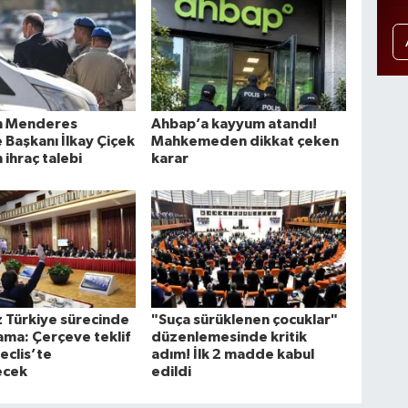
n Menderes
Ahbap’a kayyum atandı!
 Başkanı İlkay Çiçek
Mahkemeden dikkat çeken
n ihraç talebi
karar
 Türkiye sürecinde
"Suça sürüklenen çocuklar"
şama: Çerçeve teklif
düzenlemesinde kritik
eclis’te
adım! İlk 2 madde kabul
ecek
edildi