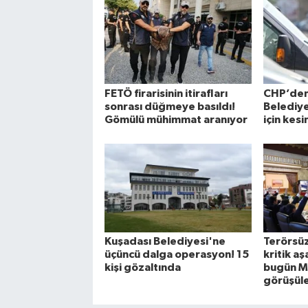
FETÖ firarisinin itirafları
CHP’de
sonrası düğmeye basıldı!
Belediye
Gömülü mühimmat aranıyor
için kesi
Kuşadası Belediyesi'ne
Terörsüz
üçüncü dalga operasyon! 15
kritik a
kişi gözaltında
bugün M
görüşül