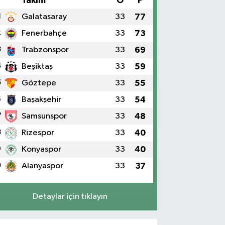
#
Takım
O
P
1
Galatasaray
33
77
2
Fenerbahçe
33
73
3
Trabzonspor
33
69
4
Beşiktaş
33
59
5
Göztepe
33
55
6
Başakşehir
33
54
7
Samsunspor
33
48
8
Rizespor
33
40
9
Konyaspor
33
40
0
Alanyaspor
33
37
Detaylar için tıklayın