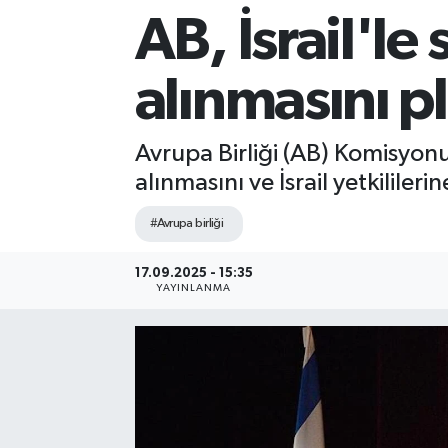
AB, İsrail'le
Sağlık
alınmasını p
Siyaset
Spor
Avrupa Birliği (AB) Komisyonu,
alınmasını ve İsrail yetkilileri
Teknoloji
#Avrupa birliği
Türkiye
17.09.2025 - 15:35
YAYINLANMA