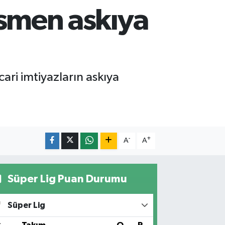
kısmen askıya
cari imtiyazların askıya
-
+
A
A
Süper Lig Puan Durumu
Süper Lig