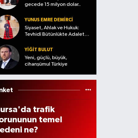
ilçeler
fiyatl
gecede 15 milyon dolar..
n ve
abul
...(7
arı…
enzi
dildi
Ağust
YUNUS EMRE DEMIRCI
de
os
Siyaset, Ahlak ve Hukuk:
ndiri
Tevhidî Bütünlükte Adalet
Cuma)
Denemesi
 var
YİĞİT BULUT
ı? (7
Yeni, güçlü, büyük,
ğust
cihanşümul Türkiye
s
026
nket
ursa'da trafik
orununun temel
edeni ne?