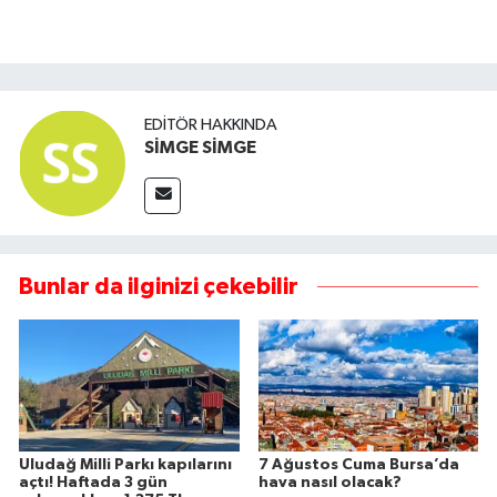
EDITÖR HAKKINDA
SİMGE SİMGE
Bunlar da ilginizi çekebilir
Uludağ Milli Parkı kapılarını
7 Ağustos Cuma Bursa’da
açtı! Haftada 3 gün
hava nasıl olacak?