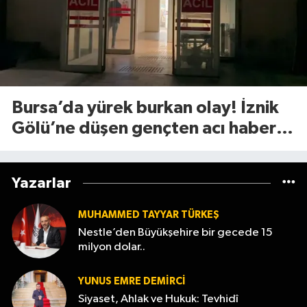
Bursa’da yürek burkan olay! İznik
Gölü’ne düşen gençten acı haber
geldi
Yazarlar
MUHAMMED TAYYAR TÜRKEŞ
Nestle’den Büyükşehire bir gecede 15
milyon dolar..
YUNUS EMRE DEMIRCI
Siyaset, Ahlak ve Hukuk: Tevhidî