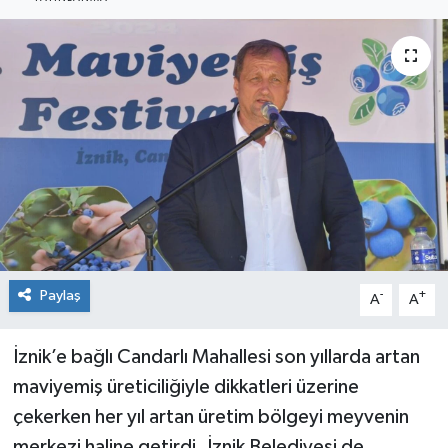
Sağlık
Siyaset
Spor
Teknoloji
Türkiye
Paylaş
-
+
A
A
İznik’e bağlı Candarlı Mahallesi son yıllarda artan
maviyemiş üreticiliğiyle dikkatleri üzerine
çekerken her yıl artan üretim bölgeyi meyvenin
merkezi haline getirdi. İznik Belediyesi de