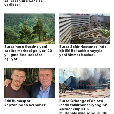
çalışacaklara 1.375 TL
verilecek
Bursa’nın o ilçesine yeni
Bursa Şehir Hastanesi’nde
cazibe merkezi geliyor! 20
bir ilk! Bakanlık onayıyla
yıllığına özel sektöre
yeni hizmet başladı
açılıyor
Eski Bursaspor
Bursa Orhangazi’de oto
kaptanından acı haber!
lastik tamirhanesi yangını!
Alevler ekiplerin
müdahalesiyle söndürüldü