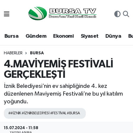
Asayiş
Nöbetçi Eczaneler
Bursa
Gündem
Ekonomi
Siyaset
Dünya
B
Bursa
Hava Durumu
Dünya
Namaz Vakitleri
HABERLER
BURSA
4.MAVİYEMİŞ FESTİVALİ
Eğitim
Trafik Durumu
GERÇEKLEŞTİ
Ekonomi
Süper Lig Puan Durumu ve Fikstür
İznik Belediyesi’nin ev sahipliğinde 4. kez
düzenlenen Maviyemiş Festivali’ne bu yıl katılım
Genel
Tüm Manşetler
yoğundu.
Gündem
Son Dakika Haberleri
##İZNİK #İZNİKBELEDİYESİ #FESTİVAL #BURSA
Magazin
Haber Arşivi
15.07.2024 - 11:58
YAYINLANMA