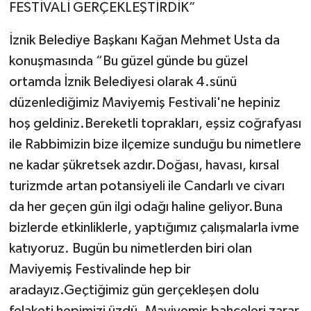
FESTİVALİ GERÇEKLEŞTİRDİK”
İznik Belediye Başkanı Kağan Mehmet Usta da
konuşmasında “Bu güzel günde bu güzel
ortamda İznik Belediyesi olarak 4.sünü
düzenlediğimiz Maviyemiş Festivali'ne hepiniz
hoş geldiniz.Bereketli toprakları, eşsiz coğrafyası
ile Rabbimizin bize ilçemize sunduğu bu nimetlere
ne kadar şükretsek azdır.Doğası, havası, kırsal
turizmde artan potansiyeli ile Candarlı ve civarı
da her geçen gün ilgi odağı haline geliyor.Buna
bizlerde etkinliklerle, yaptığımız çalışmalarla ivme
katıyoruz. Bugün bu nimetlerden biri olan
Maviyemiş Festivalinde hep bir
aradayız.Geçtiğimiz gün gerçekleşen dolu
felaketi hepimizi üzdü. Maviyemiş bahçeleri zarar