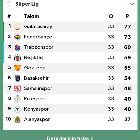
Süper Lig
#
Takım
O
P
1
Galatasaray
33
77
2
Fenerbahçe
33
73
3
Trabzonspor
33
69
4
Beşiktaş
33
59
5
Göztepe
33
55
6
Başakşehir
33
54
7
Samsunspor
33
48
8
Rizespor
33
40
9
Konyaspor
33
40
10
Alanyaspor
33
37
Detaylar için tıklayın