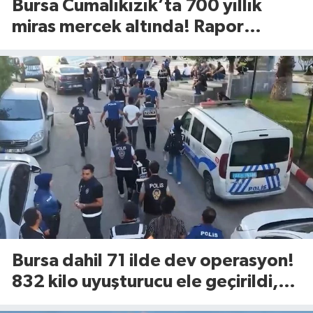
Bursa Cumalıkızık’ta 700 yıllık
miras mercek altında! Rapor
UNESCO’ya sunulacak
Bursa dahil 71 ilde dev operasyon!
832 kilo uyuşturucu ele geçirildi,
844 kişi tutuklandı