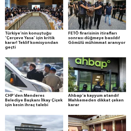
Türkiye’nin konuştuğu
FETÖ firarisinin itirafları
‘Çerçeve Yasa’ için kritik
sonrası düğmeye basıldı!
karar! Teklif komisyondan
Gömülü mühimmat aranıyor
geçti
CHP’den Menderes
Ahbap’a kayyum atandı!
Belediye Başkanı İlkay Çiçek
Mahkemeden dikkat çeken
için kesin ihraç talebi
karar