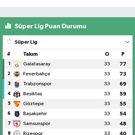
Süper Lig Puan Durumu
Süper Lig
#
Takım
O
P
1
Galatasaray
33
77
2
Fenerbahçe
33
73
3
Trabzonspor
33
69
4
Beşiktaş
33
59
5
Göztepe
33
55
6
Başakşehir
33
54
7
Samsunspor
33
48
8
Rizespor
33
40