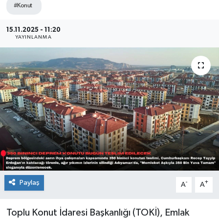
#Konut
Sağlık
15.11.2025 - 11:20
YAYINLANMA
Siyaset
Spor
Teknoloji
Türkiye
Paylaş
-
+
A
A
Toplu Konut İdaresi Başkanlığı (TOKİ), Emlak