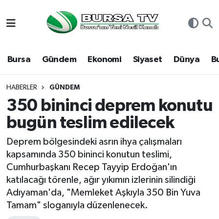
Asayiş
Nöbetçi Eczaneler
Bursa
Gündem
Ekonomi
Siyaset
Dünya
B
Bursa
Hava Durumu
Dünya
Namaz Vakitleri
HABERLER
GÜNDEM
350 bininci deprem konutu
Eğitim
Trafik Durumu
bugün teslim edilecek
Ekonomi
Süper Lig Puan Durumu ve Fikstür
Deprem bölgesindeki asrın ihya çalışmaları
kapsamında 350 bininci konutun teslimi,
Genel
Tüm Manşetler
Cumhurbaşkanı Recep Tayyip Erdoğan'ın
katılacağı törenle, ağır yıkımın izlerinin silindiği
Gündem
Son Dakika Haberleri
Adıyaman'da, "Memleket Aşkıyla 350 Bin Yuva
Tamam" sloganıyla düzenlenecek.
Magazin
Haber Arşivi