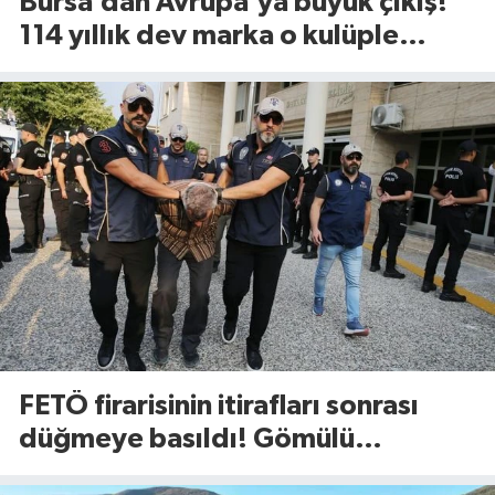
Bursa’dan Avrupa’ya büyük çıkış!
114 yıllık dev marka o kulüple
anlaştı
FETÖ firarisinin itirafları sonrası
düğmeye basıldı! Gömülü
mühimmat aranıyor