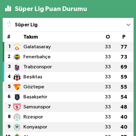
Süper Lig Puan Durumu
Süper Lig
#
Takım
O
P
1
Galatasaray
33
77
2
Fenerbahçe
33
73
3
Trabzonspor
33
69
4
Beşiktaş
33
59
5
Göztepe
33
55
6
Başakşehir
33
54
7
Samsunspor
33
48
8
Rizespor
33
40
9
Konyaspor
33
40