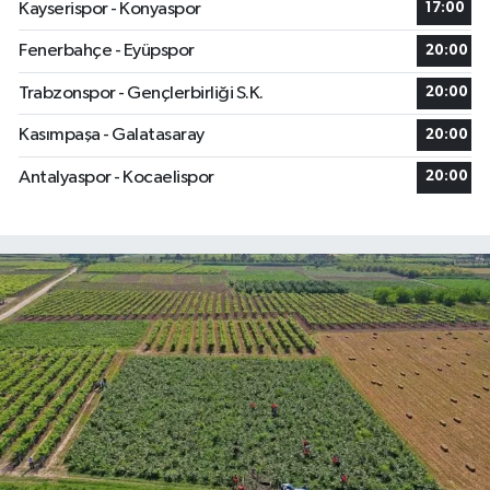
Kayserispor - Konyaspor
17:00
Fenerbahçe - Eyüpspor
20:00
Trabzonspor - Gençlerbirliği S.K.
20:00
Kasımpaşa - Galatasaray
20:00
Antalyaspor - Kocaelispor
20:00