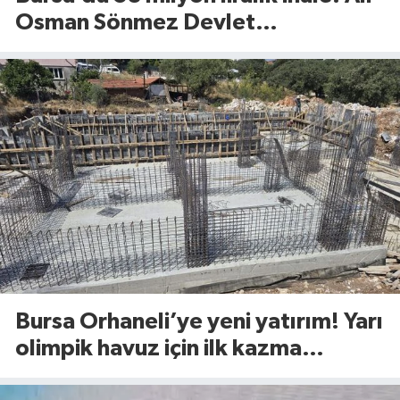
Osman Sönmez Devlet
Hastanesi’nde 913 metrekarelik
alan kiraya verilecek
Bursa Orhaneli’ye yeni yatırım! Yarı
olimpik havuz için ilk kazma
vuruldu