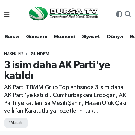
Asayiş
Nöbetçi Eczaneler
Bursa
Gündem
Ekonomi
Siyaset
Dünya
B
Bursa
Hava Durumu
Dünya
Namaz Vakitleri
HABERLER
GÜNDEM
3 isim daha AK Parti'ye
Eğitim
Trafik Durumu
katıldı
Ekonomi
Süper Lig Puan Durumu ve Fikstür
AK Parti TBMM Grup Toplantısında 3 isim daha
AK Parti'ye katıldı. Cumhurbaşkanı Erdoğan, AK
Genel
Tüm Manşetler
Parti'ye katılan İsa Mesih Şahin, Hasan Ufuk Çakır
ve İrfan Karatutlu'ya rozetlerini taktı.
Gündem
Son Dakika Haberleri
#Ak parti
Magazin
Haber Arşivi