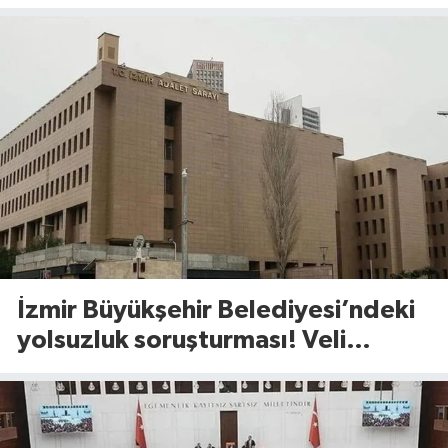
İzmir Büyükşehir Belediyesi’ndeki
yolsuzluk soruşturması! Veli
Ağbaba’nın ağabeyi gözaltında