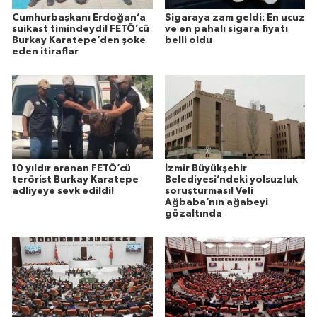
Cumhurbaşkanı Erdoğan’a
Sigaraya zam geldi: En ucuz
suikast timindeydi! FETÖ’cü
ve en pahalı sigara fiyatı
Burkay Karatepe’den şoke
belli oldu
eden itiraflar
10 yıldır aranan FETÖ’cü
İzmir Büyükşehir
terörist Burkay Karatepe
Belediyesi’ndeki yolsuzluk
adliyeye sevk edildi!
soruşturması! Veli
Ağbaba’nın ağabeyi
gözaltında