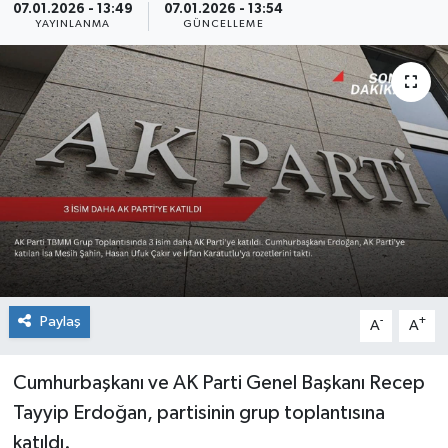
07.01.2026 - 13:49
07.01.2026 - 13:54
YAYINLANMA
GÜNCELLEME
Sağlık
Siyaset
Spor
Teknoloji
Türkiye
Paylaş
-
+
A
A
Cumhurbaşkanı ve AK Parti Genel Başkanı Recep
Tayyip Erdoğan, partisinin grup toplantısına
katıldı.