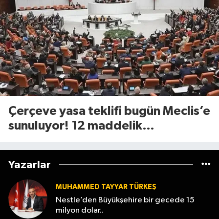
Çerçeve yasa teklifi bugün Meclis’e
sunuluyor! 12 maddelik
düzenlemede neler yer alacak?
Yazarlar
MUHAMMED TAYYAR TÜRKEŞ
Nestle’den Büyükşehire bir gecede 15
milyon dolar..