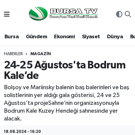
Asayiş
Nöbetçi Eczaneler
Bursa
Gündem
Ekonomi
Siyaset
Dünya
B
Bursa
Hava Durumu
Dünya
Namaz Vakitleri
HABERLER
MAGAZIN
24-25 Ağustos'ta Bodrum
Eğitim
Trafik Durumu
Kale’de
Ekonomi
Süper Lig Puan Durumu ve Fikstür
Bolşoy ve Mariinsky balenin baş balerinleri ve baş
solistlerinin yer aldığı gala gösterisi, 24 ve 25
Genel
Tüm Manşetler
Ağustos’ta projeSahne’nin organizasyonuyla
Bodrum Kale Kuzey Hendeği sahnesinde yer
Gündem
Son Dakika Haberleri
alacak.
Magazin
Haber Arşivi
18.08.2024 - 16:20