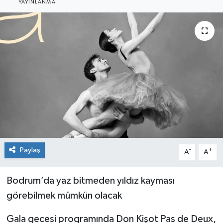
YAYINLANMA
Sağlık
Siyaset
Spor
Teknoloji
Türkiye
Paylaş
-
+
A
A
Bodrum’da yaz bitmeden yıldız kayması
görebilmek mümkün olacak
Gala gecesi programında Don Kişot Pas de Deux,