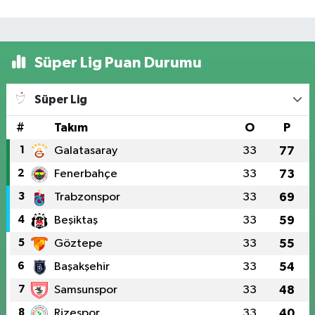
Süper Lig Puan Durumu
Süper Lig
#
Takım
O
P
1
Galatasaray
33
77
2
Fenerbahçe
33
73
3
Trabzonspor
33
69
4
Beşiktaş
33
59
5
Göztepe
33
55
6
Başakşehir
33
54
7
Samsunspor
33
48
8
Rizespor
33
40