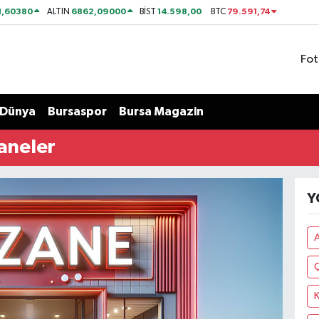
1,60380
6862,09000
14.598,00
79.591,74
ALTIN
BİST
BTC
Fot
Dünya
Bursaspor
Bursa Magazin
aneler
Y
K