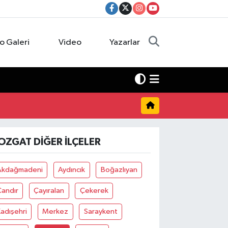
o Galeri
Video
Yazarlar
OZGAT DIĞER İLÇELER
Akdağmadeni
Aydıncık
Boğazlıyan
Çandır
Çayıralan
Çekerek
adışehri
Merkez
Saraykent