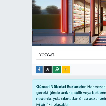
Sağlık
Siyaset
Spor
Teknoloji
Türkiye
Güncel Nöbetçi Eczaneler.
Her eczane
gerektiğinde açık kalabilir veya bekle
nedenle, yola çıkmadan önce eczanenin 
iyi bir fikir olacaktır.