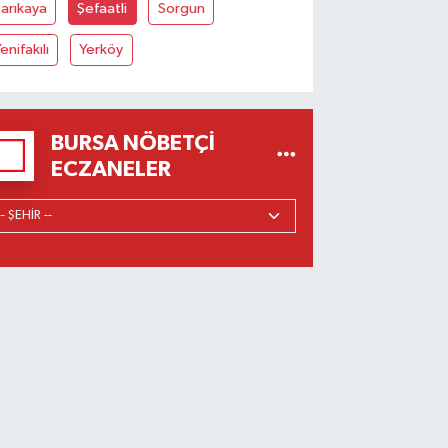
arıkaya
Şefaatli
Sorgun
enifakılı
Yerköy
BURSA NÖBETÇI
ECZANELER