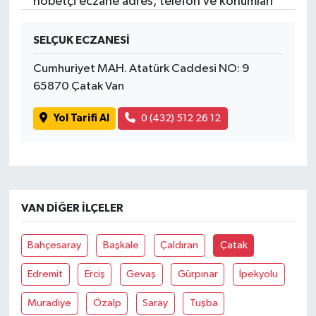
nöbetçi eczane adres, telefon ve konumları
SELÇUK ECZANESİ
Cumhuriyet MAH. Atatürk Caddesi NO: 9
65870 Çatak Van
Yol Tarifi Al
0 (432) 512 26 12
VAN DIĞER İLÇELER
Bahçesaray
Başkale
Çaldıran
Çatak
Edremit
Erciş
Gevaş
Gürpınar
İpekyolu
Muradiye
Özalp
Saray
Tuşba