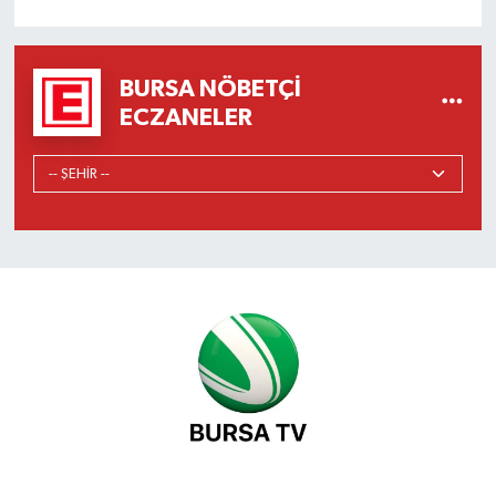
BURSA NÖBETÇI
ECZANELER