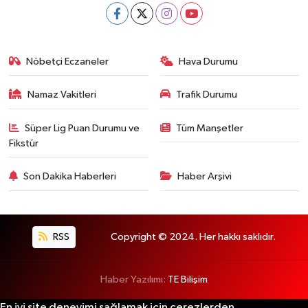
Nöbetçi Eczaneler
Hava Durumu
Namaz Vakitleri
Trafik Durumu
Süper Lig Puan Durumu ve
Tüm Manşetler
Fikstür
Son Dakika Haberleri
Haber Arşivi
RSS
Copyright © 2024. Her hakkı saklıdır.
Haber Yazılımı:
TE Bilişim
En iyi site deneyimi sağlamak için çerezlerden