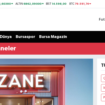
1,60380
6862,09000
14.598,00
79.591,74
ALTIN
BİST
BTC
Fot
Dünya
Bursaspor
Bursa Magazin
neler
T