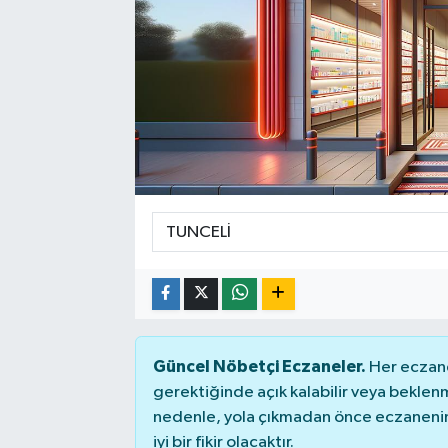
Sağlık
Siyaset
Spor
Teknoloji
Türkiye
Güncel Nöbetçi Eczaneler.
Her eczane
gerektiğinde açık kalabilir veya bekle
nedenle, yola çıkmadan önce eczanenin 
iyi bir fikir olacaktır.