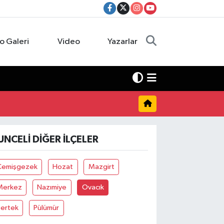
o Galeri
Video
Yazarlar
UNCELI DIĞER İLÇELER
Çemişgezek
Hozat
Mazgirt
Merkez
Nazımiye
Ovacık
Pertek
Pülümür