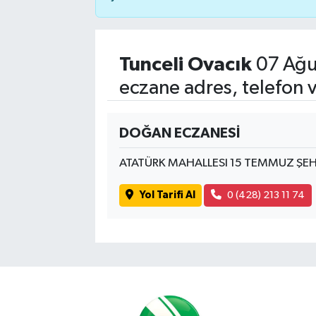
Tunceli Ovacık
07 Ağu
eczane adres, telefon 
DOĞAN ECZANESİ
ATATÜRK MAHALLESI 15 TEMMUZ ŞEHİ
Yol Tarifi Al
0 (428) 213 11 74