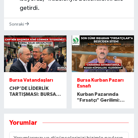
getirdi.
Sonraki
Bursa Vatandaşları
Bursa Kurban Pazarı
Esnafı
CHP’DE LİDERLİK
TARTIŞMASI: BURSA
Kurban Pazarında
SOKAKLARI NE
"Fırsatçı" Gerilimi:
DİYOR?
"Son Güne
Bırakmayın"
Yorumlar