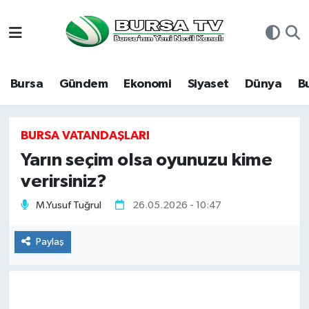
Asayiş
Nöbetçi Eczaneler
Bursa
Gündem
Ekonomi
Siyaset
Dünya
B
Bursa
Hava Durumu
Dünya
Namaz Vakitleri
BURSA VATANDAŞLARI
Yarın seçim olsa oyunuzu kime
Eğitim
Trafik Durumu
verirsiniz?
Ekonomi
Süper Lig Puan Durumu ve Fikstür
M.Yusuf Tuğrul
26.05.2026 - 10:47
Genel
Tüm Manşetler
Paylaş
Gündem
Son Dakika Haberleri
Magazin
Haber Arşivi