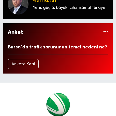
YİĞİT BULUT
Yeni, güçlü, büyük, cihanşümul Türkiye
Anket
Bursa'da trafik sorununun temel nedeni ne?
Ankete Katıl