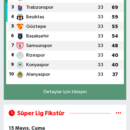
3
Trabzonspor
33
69
4
Beşiktaş
33
59
5
Göztepe
33
55
6
Başakşehir
33
54
7
Samsunspor
33
48
8
Rizespor
33
40
9
Konyaspor
33
40
10
Alanyaspor
33
37
Detaylar için tıklayın
Süper Lig Fikstür
15 Mayıs, Cuma