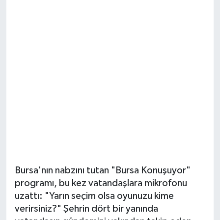
Sağlık
Siyaset
Spor
Teknoloji
Türkiye
Bursa'nın nabzını tutan "Bursa Konuşuyor"
programı, bu kez vatandaşlara mikrofonu
uzattı: "Yarın seçim olsa oyunuzu kime
verirsiniz?" Şehrin dört bir yanında