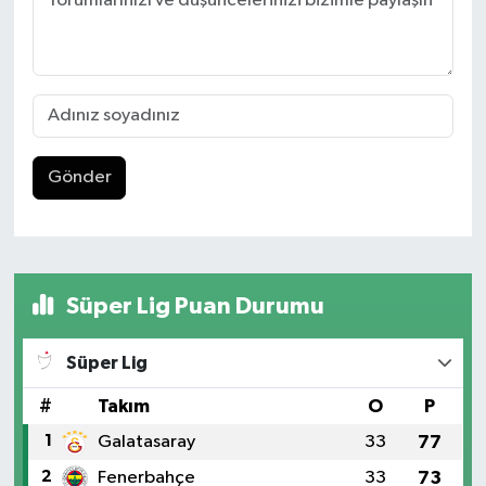
Gönder
Süper Lig Puan Durumu
Süper Lig
#
Takım
O
P
1
Galatasaray
33
77
2
Fenerbahçe
33
73