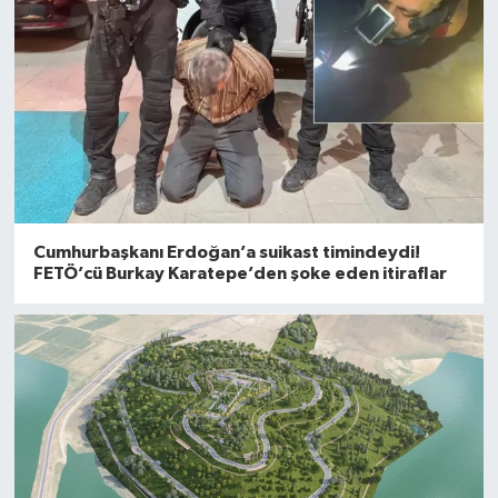
Cumhurbaşkanı Erdoğan’a suikast timindeydi!
FETÖ’cü Burkay Karatepe’den şoke eden itiraflar