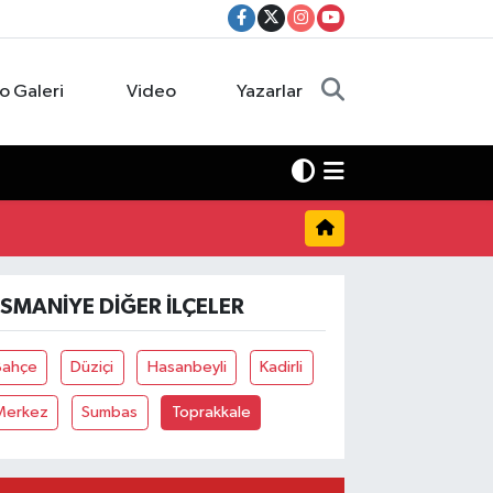
o Galeri
Video
Yazarlar
SMANIYE DIĞER İLÇELER
Bahçe
Düziçi
Hasanbeyli
Kadirli
Merkez
Sumbas
Toprakkale