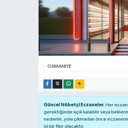
Sağlık
Siyaset
Spor
Teknoloji
Türkiye
Güncel Nöbetçi Eczaneler.
Her eczane
gerektiğinde açık kalabilir veya bekle
nedenle, yola çıkmadan önce eczanenin 
iyi bir fikir olacaktır.