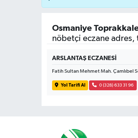
Osmaniye Toprakkal
nöbetçi eczane adres, 
ARSLANTAŞ ECZANESİ
Fatih Sultan Mehmet Mah. Çamlıbel S
Yol Tarifi Al
0 (328) 633 31 96