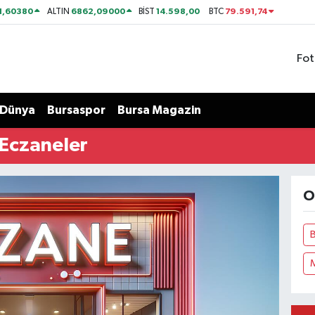
1,60380
6862,09000
14.598,00
79.591,74
ALTIN
BİST
BTC
Fot
Dünya
Bursaspor
Bursa Magazin
Eczaneler
O