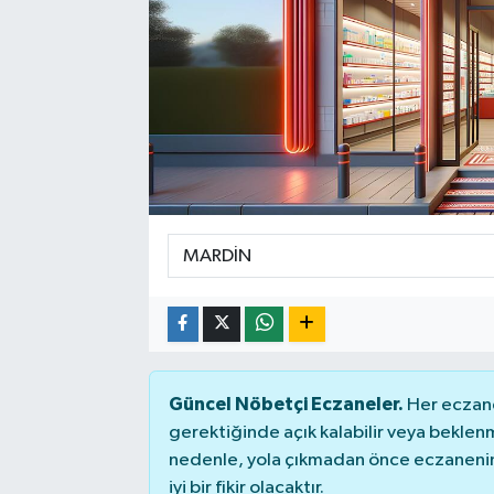
Sağlık
Siyaset
Spor
Teknoloji
Türkiye
Güncel Nöbetçi Eczaneler.
Her eczane
gerektiğinde açık kalabilir veya bekle
nedenle, yola çıkmadan önce eczanenin 
iyi bir fikir olacaktır.