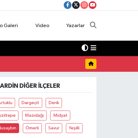
o Galeri
Video
Yazarlar
ARDIN DIĞER İLÇELER
rtuklu
Dargeçit
Derik
ızıltepe
Mazıdağı
Midyat
Nusaybin
Ömerli
Savur
Yeşilli