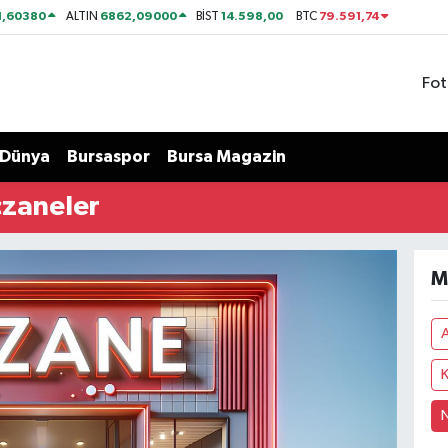
1,60380
6862,09000
14.598,00
79.591,74
ALTIN
BİST
BTC
Fot
Dünya
Bursaspor
Bursa Magazin
czaneler
M
A
K