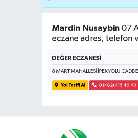
Mardin Nusaybin
07 A
eczane adres, telefon 
DEĞER ECZANESİ
8 MART MAHALLESİ İPEKYOLU CADDE V
Yol Tarifi Al
0 (482) 415 40 40